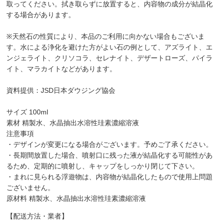
取ってください。拭き取らずに放置すると、内容物の成分が結晶化
する場合があります。
※天然石の性質により、本品のご利用に向かない場合もございま
す。水による浄化を避けた方がよい石の例として、アズライト、エ
ンジェライト、クリソコラ、セレナイト、デザートローズ、パイラ
イト、マラカイトなどがあります。
資料提供：JSD日本ダウジング協会
サイズ 100ml
素材 精製水、水晶抽出水溶性珪素濃縮溶液
注意事項
・デザインが変更になる場合がございます。予めご了承ください。
・長期間放置した場合、噴射口に残った液が結晶化する可能性があ
るため、定期的に噴射し、キャップをしっかり閉じて下さい。
・まれに見られる浮遊物は、内容物が結晶化したもので使用上問題
ございません。
原材料 精製水、水晶抽出水溶性珪素濃縮溶液
【配送方法・業者】