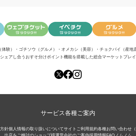
（体験）
・
ゴチソウ（グルメ）
・
オメカシ（美容）
・
チョクバイ（産地
シェアし合う
おすそ分けポイント機能
を搭載した総合マーケットプレイ
サービス各種ご案内
方針
個人情報の取り扱いについて
サイトご利用規約
各種お問い合わせ（
出店をご検討のショップ様
運営会社のご案内
採用情報
FAQ
ノムノム