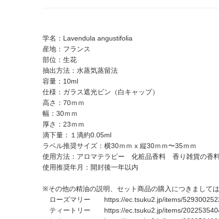
学名：Lavendula angustifolia
産地：フランス
部位：生花
抽出方法：水蒸気蒸留法
容量：10ml
仕様：ガラス遮光ビン（白キャップ）
高さ：70ｍｍ
幅：30ｍｍ
厚さ：23ｍｍ
滴下量：１滴約0.05ml
ラベル推奨サイズ：横30ｍｍ x 縦30ｍｍ〜35ｍｍ
使用方法：アロマテラピー 化粧品香料 香り雑貨の香
使用推奨年月：開封後一年以内
※その他の精油の説明、セット商品の購入につきまして
ローズマリー
https://ec.tsuku2.jp/items/5293002
ティートリー
https://ec.tsuku2.jp/items/2022535