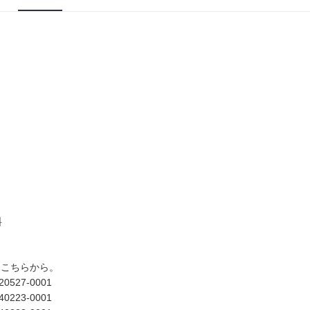
料
はこちらから。
5220527-0001
4040223-0001