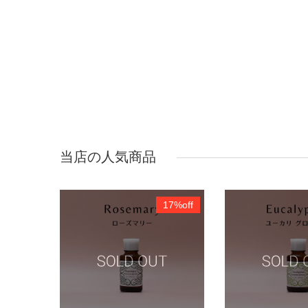
当店の人気商品
17%off
17%off