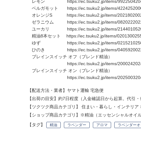
レモン
https://ec.tsuku2.jp/items/9922504
ベルガモット
https://ec.tsuku2.jp/items/4224252
オレンジS
https://ec.tsuku2.jp/items/20218020
ゼラニウム
https://ec.tsuku2.jp/items/0820222
ユーカリ
https://ec.tsuku2.jp/items/2144010
精油8本セット
https://ec.tsuku2.jp/items/02013002
ゆず
https://ec.tsuku2.jp/items/0215210
ひのき
https://ec.tsuku2.jp/items/0405920
ブレインスイッチ オフ（ブレンド精油）
https://ec.tsuku2.jp/items/2000242
ブレインスイッチ オン（ブレンド精油）
https://ec.tsuku2.jp/items/2025003
【配送方法・業者】ヤマト運輸 宅急便
【出荷の目安】約7日程度（入金確認日から起算。代引・
【ツクツク商品カテゴリ】
住まい・暮らし・インテリア
【ショップ商品カテゴリ】
※精油（エッセンシャルオイ
【タグ】
精油
ラベンダー
アロマ
ラベンダーオ