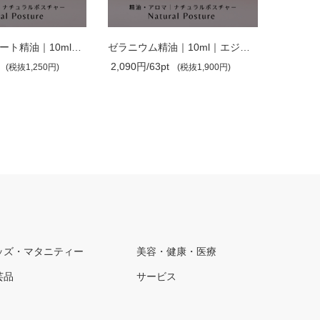
オレンジ スイート精油｜10ml｜ブラジル..
ゼラニウム精油｜10ml｜エジプト産｜アロ..
2,090円/63pt
1,650円/
(税抜1,250円)
(税抜1,900円)
ッズ・マタニティー
美容・健康・医療
芸品
サービス