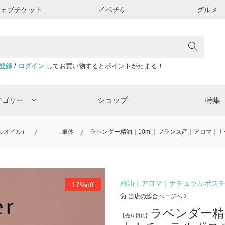
ウェブチケット
イベチケ
グルメ
登録
/
ログイン
してお買い物するとポイントがたまる！
ショップ
特集
テゴリー
ルオイル）
→単体
ラベンダー精油｜10ml｜フランス産｜アロマ｜
精油｜アロマ｜ナチュラルポス
17%off
当店の総合ページへ
ラベンダー精
【売り切れ】