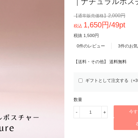
｜ナチュラルポス
2,000円
【通常販売価格】
1,650円/49pt
税込
税抜 1,500円
0件のレビュー
3件のお
【送料・その他】
送料無料
ギフトとして注文する（+3
数量
今す
-
+