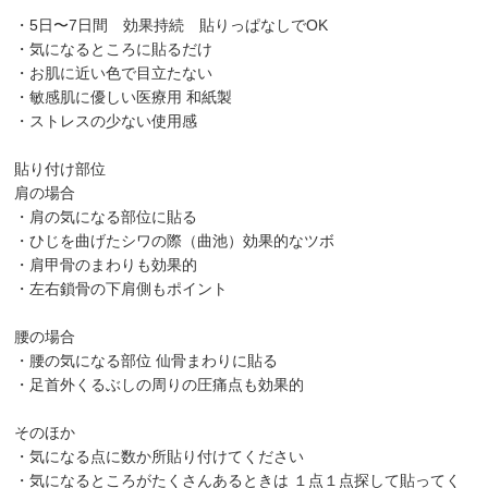
・5日〜7日間 効果持続 貼りっぱなしでOK
・気になるところに貼るだけ
・お肌に近い色で目立たない
・敏感肌に優しい医療用 和紙製
・ストレスの少ない使用感
貼り付け部位
肩の場合
・肩の気になる部位に貼る
・ひじを曲げたシワの際（曲池）効果的なツボ
・肩甲骨のまわりも効果的
・左右鎖骨の下肩側もポイント
腰の場合
・腰の気になる部位 仙骨まわりに貼る
・足首外くるぶしの周りの圧痛点も効果的
そのほか
・気になる点に数か所貼り付けてください
・気になるところがたくさんあるときは １点１点探して貼ってく