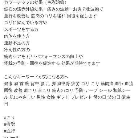
カラーチップの効果（色彩治療）
鉱石の遠赤外線効果・痛みの波動・お灸７壮波動で
血行を改善し 筋肉のコリを緩和 回復を促します
コリに悩んでいる方や
スポーツをする方
肉体を使う方
運動不足の方
冷え性の方の
筋肉ケアを 行いパフォーマンスの向上や
怪我の予防・回復を促進する 効果が期待できます
こんなキーワードが気になる方へ
健康 肩 首 腕 背中 腰 足 脚 肩甲骨 疲労 コリ こり 筋肉痛 血行 血流
回復 改善 肩こり 首こり 筋肉のコリ 予防 テープ シール 和紙シー
ル 肌にやさしい 男性 女性 ギフト プレゼント 母の日 父の日 誕生
日
#こり
#疲労
#血行
#シール