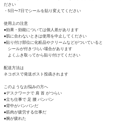
ださい
・5日〜7日でシールを貼り変えてください
使用上の注意
●効果・効能については個人差があります
●肌に合わないときは使用を中止してください
●貼り付け部位に化粧品やクリームなどがついていると
シールが付きづらい場合があります
よくふき取ってから貼り付けてください
配送方法は
ネコポスで発送ポスト投函されます
このようなお悩みの方へ
●デスクワークで 肩 首 がつらい
●立ち仕事で 足 腰 パンパン
●背中がバンバンだ
●筋肉が疲労する仕事だ
●腕が疲れた