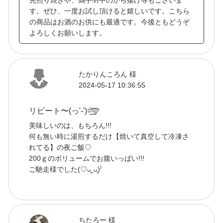
す。ぜひ、一度お試し頂けると嬉しいです。こちら
の商品はお酒のお供にも最適です。今後ともどうぞ
よろしくお願いします。
たかりんころん 様
2024-05-17 10:36:55
リビート〜(っ'-')=͟͟͞͞🩵
美味しいのは、もちろん!!!
何も無い時に湯煎するだけ【焼いて真空して冷凍さ
れてる】の夜ご飯♡
200ｇのボリュームでお腹いっぱい!!!
ご馳走様でした(♡ᴗ͈ˬᴗ͈)⁾
ちたろー 様