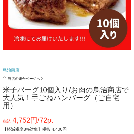
鳥治商店
当店の総合ページへ
米子バーグ10個入り/お肉の鳥治商店で
大人気！手ごねハンバーグ（ご自宅
用）
4,752円/72pt
税込
【軽減税率8%対象】
税抜 4,400円