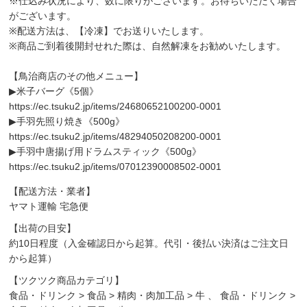
※仕込み状況により、数に限りがございます。お待ちいただく場合
がございます。
※配送方法は、【冷凍】でお送りいたします。
※商品ご到着後開封せれた際は、自然解凍をお勧めいたします。
【鳥治商店のその他メニュー】
▶︎米子バーグ《5個》
https://ec.tsuku2.jp/items/24680652100200-0001
▶︎手羽先照り焼き《500g》
https://ec.tsuku2.jp/items/48294050208200-0001
▶︎手羽中唐揚げ用ドラムスティック《500g》
https://ec.tsuku2.jp/items/07012390008502-0001
【配送方法・業者】
ヤマト運輸 宅急便
【出荷の目安】
約10日程度（入金確認日から起算。代引・後払い決済はご注文日
から起算）
【ツクツク商品カテゴリ】
食品・ドリンク
>
食品
>
精肉・肉加工品
>
牛
、
食品・ドリンク
>