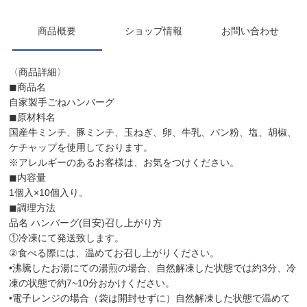
商品概要
ショップ情報
お問い合わせ
〈商品詳細〉
◼︎商品名
自家製手ごねハンバーグ
◼︎原材料名
国産牛ミンチ、豚ミンチ、玉ねぎ、卵、牛乳、パン粉、塩、胡椒、
ケチャップを使用しております。
※アレルギーのあるお客様は、お気をつけください。
◼︎内容量
1個入×10個入り。
◼︎調理方法
品名 ハンバーグ(目安)召し上がり方
①冷凍にて発送致します。
②食べる際には、温めてお召し上がりください。
•沸騰したお湯にての湯煎の場合、自然解凍した状態では約3分、冷
凍の状態で約7~10分おかけください。
•電子レンジの場合（袋は開封せずに）自然解凍した状態で温めて