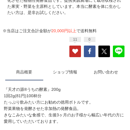
化させた植物性発酵食品です。提携実践農場にて栽培収穫され
た果実・野菜を主原料としています。本当に酵素を体に生かし
たい方は、是非お試しください。
※当店はご注文合計金額が
20,000円以上
で送料無料
11
0
商品概要
ショップ情報
お問い合わせ
『天才の源®︎うちの酵素』200g
1回2g(81円)100杯分
たっぷり飲みたい方にお勧めの徳用ボトルです。
野菜果物を発酵させた非加熱の発酵食品。
きなこみたいな食感で、生後3ヶ月のお子様から幅広い年代の方に
愛用していただいております。