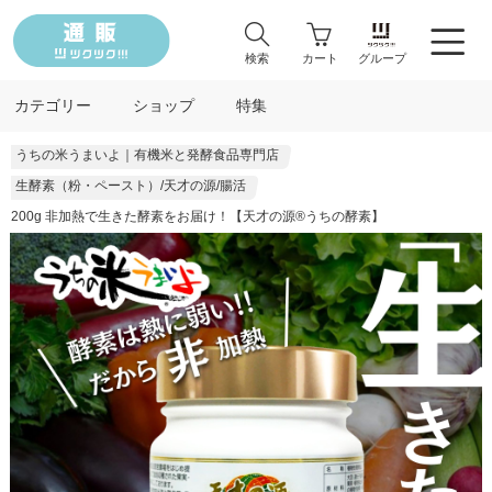
検索
カート
グループ
カテゴリー
ショップ
特集
うちの米うまいよ｜有機米と発酵食品専門店
生酵素（粉・ペースト）/天才の源/腸活
200g 非加熱で生きた酵素をお届け！【天才の源®︎うちの酵素】