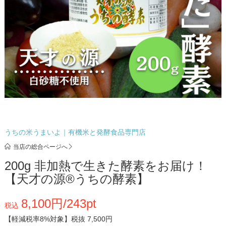
うちの米うまいよ｜有機米と発酵食品専門店
当店の総合ページへ
200g 非加熱で生きた酵素をお届け！
【天才の源®︎うちの酵素】
8,100円/243pt
税込
【軽減税率8%対象】
税抜 7,500円