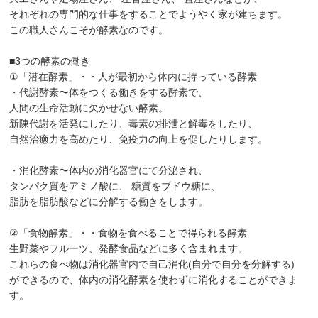
それぞれの専門的な仕事をすることでようやく家が建ちます。
この職人さんこそが酵素なのです。
■3つの酵素の働き
①「潜在酵素」・・人が最初から体内に持っている酵素
・代謝酵素〜体をつくる働きをする酵素で、
人間の生命活動に欠かせない酵素。
新陳代謝を活発にしたり、毒素の排泄と解毒をしたり、
自然治癒力を高めたり、免疫力の向上を促したりします。
・消化酵素〜体内の消化器官にて分泌され、
タンパク質をアミノ酸に、 糖質をブドウ糖に、
脂肪を脂肪酸などに分解する働きをします。
②「食物酵素」・・食物を食べることで得られる酵素
生野菜やフルーツ、発酵食品などに多く含まれます。
これらの食べ物は消化器官内で自己消化(自分で自分を分解する)
ができるので、体内の消化酵素を使わずに消化することができま
す。