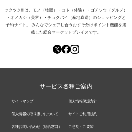
ツクツク!!!は、
モノ（物販）
・
コト（体験）
・
ゴチソウ（グルメ）
・
オメカシ（美容）
・
チョクバイ（産地直送）
のショッピングと
予約サイト。
みんなでシェアし合う
おすそ分けポイント機能
を搭
載した総合マーケットプレイスです。
サービス各種ご案内
サイトマップ
個人情報保護方針
個人情報の取り扱いについて
サイトご利用規約
各種お問い合わせ（総合窓口）
ご意見・ご要望