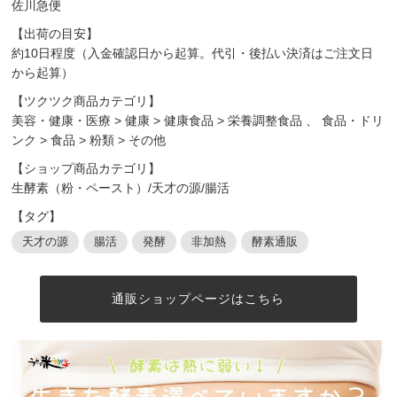
佐川急便
【出荷の目安】
約10日程度（入金確認日から起算。代引・後払い決済はご注文日
から起算）
【ツクツク商品カテゴリ】
美容・健康・医療
>
健康
>
健康食品
>
栄養調整食品
、
食品・ドリ
ンク
>
食品
>
粉類
>
その他
【ショップ商品カテゴリ】
生酵素（粉・ペースト）/天才の源/腸活
【タグ】
天才の源
腸活
発酵
非加熱
酵素通販
通販ショップページはこちら