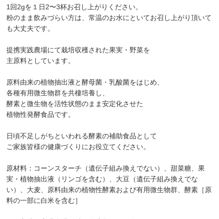
1回2gを１日2〜3杯お召し上がりください。
粉のまま飲みづらい方は、常温のお水にといてお召し上がり頂いて
も大丈夫です。
提携実践農場にて栽培収穫された果実・野菜を
主原料としています。
原料由来の植物抽出液と酵母菌・乳酸菌をはじめ、
各種有用微生物群を共棲培養し、
酵素と微生物を活性状態のまま安定化させた
植物性発酵食品です。
日頃不足しがちといわれる酵素の補助食品として
ご家族皆様の健康づくりにお役立てください。
原材料：コーンスターチ（遺伝子組み換えでない）、甜菜糖、果
実・植物抽出液（リンゴを含む）、大豆（遺伝子組み換えでな
い）、大麦、原料由来の植物性酵素および有用微生物群、酵素［原
料の一部に白米を含む］