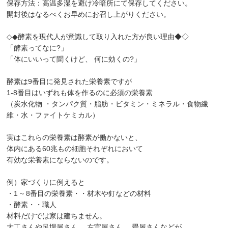
保存方法：高温多湿を避け冷暗所にて保存してください。
開封後はなるべくお早めにお召し上がりください。
◇◆酵素を現代人が意識して取り入れた方が良い理由◆◇
「酵素ってなに?」
「体にいいって聞くけど、 何に効くの?」
酵素は9番目に発見された栄養素ですが
1-8番目はいずれも体を作るのに必須の栄養素
（炭水化物 ・タンパク質・脂肪・ビタミン・ミネラル・食物繊
維・水・ファイトケミカル）
実はこれらの栄養素は酵素が働かないと、
体内にある60兆もの細胞それぞれにおいて
有効な栄養素にならないのです。
例）家づくりに例えると
・1 ~ 8番目の栄養素・・材木や釘などの材料
・酵素・・職人
材料だけでは家は建ちません。
大工さんや足場屋さん、 左官屋さん、 畳屋さんなどが、