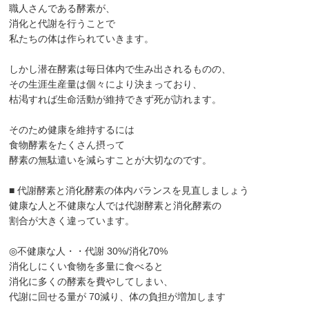
職人さんである酵素が、
消化と代謝を行うことで
私たちの体は作られていきます。
しかし潜在酵素は毎日体内で生み出されるものの、
その生涯生産量は個々により決まっており、
枯渇すれば生命活動が維持できず死が訪れます。
そのため健康を維持するには
食物酵素をたくさん摂って
酵素の無駄遣いを減らすことが大切なのです。
■ 代謝酵素と消化酵素の体内バランスを見直しましょう
健康な人と不健康な人では代謝酵素と消化酵素の
割合が大きく違っています。
◎不健康な人・・代謝 30%/消化70%
消化しにくい食物を多量に食べると
消化に多くの酵素を費やしてしまい、
代謝に回せる量が 70減り、体の負担が増加します