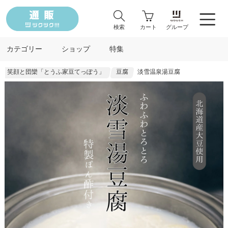
検索
カート
グループ
カテゴリー
ショップ
特集
笑顔と団欒「とうふ家豆てっぽう」
豆腐
淡雪温泉湯豆腐