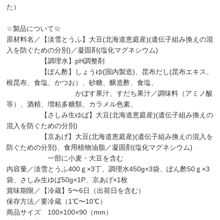
た）
☆製品について☆
原材料名／【淡雪とうふ】大豆(北海道恵庭産)(遺伝子組み換えの混
入を防ぐための分別)／凝固剤(塩化マグネシウム)
【調理水】pH調整剤
【ぽん酢】しょうゆ(国内製造)、昆布だし(昆布エキス、
根昆布、食塩、かつお）、砂糖、醸造酢、食塩、
かぼす果汁、すだち果汁／調味料（アミノ酸
等）、酒精、増粘多糖類、カラメル色素、
【さしみ生ゆば】大豆(北海道恵庭産)(遺伝子組み換えの
混入を防ぐための分別)
【京あげ】大豆(北海道恵庭産)(遺伝子組み換えの混入を
防ぐための分別)、食用植物油脂／凝固剤(塩化マグネシウム)
一部に小麦・大豆を含む
内容量／淡雪とうふ400ｇ×3丁、調理水450g×3袋、ぽん酢50ｇ×3
袋、さしみ生ゆば50g×1P、京あげ×1枚
賞味期限／【冷蔵】5〜6日（出荷日を含む）
保存方法／要冷蔵（1℃〜10℃）
商品サイズ 100×100×90（mm）