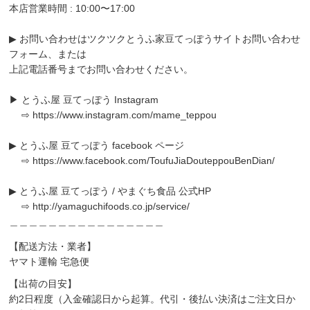
本店営業時間 : 10:00〜17:00
▶︎ お問い合わせはツクツクとうふ家豆てっぽうサイトお問い合わせ
フォーム、または
上記電話番号までお問い合わせください。
▶︎ とうふ屋 豆てっぽう Instagram
⇨
https://www.instagram.com/mame_teppou
▶︎ とうふ屋 豆てっぽう facebook ページ
⇨
https://www.facebook.com/ToufuJiaDouteppouBenDian/
▶︎ とうふ屋 豆てっぽう / やまぐち食品 公式HP
⇨
http://yamaguchifoods.co.jp/service/
＿＿＿＿＿＿＿＿＿＿＿＿＿＿＿＿
【配送方法・業者】
ヤマト運輸 宅急便
【出荷の目安】
約2日程度（入金確認日から起算。代引・後払い決済はご注文日か