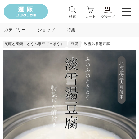
検索
カート
グループ
カテゴリー
ショップ
特集
笑顔と団欒「とうふ家豆てっぽう」
豆腐
淡雪温泉湯豆腐