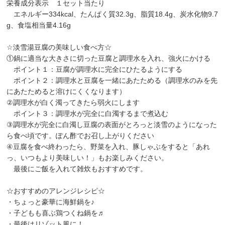
栄養成分表示 １セット当たり
エネルギー334kcal、たんぱく質32.3g、脂質18.4g、炭水化物9.7
g、食塩相当量4.16g
☆淡雪湯豆腐の美味しい食べ方☆
①鍋に適当な大きさに切った豆腐と調理水を入れ、強火にかける
ポイント１：豆腐が調理水に完全にひたるようにする
ポイント２：調理水と豆腐を一緒にあたためる（調理水のみを先
にあたためると溶けにくくなります）
②調理水が白く濁ってきたら弱火にします
ポイント３：調理水が完全に白濁するまで煮込む
③調理水が完全に白濁し豆腐の表面がとろっと淡雪のようになった
ら食べ頃です。ぽん酢でお召し上がりください
④豆腐を食べ終わったら、野菜を入れ、豚しゃぶをすると「あれ
っ、いつもより美味しい！」もお楽しみください。
最後にご飯を入れて雑炊もおすすめです。
☆おすすめのアレンジレシピ☆
・ちょっと豪華に海鮮鍋を♪
・子どもも喜ぶ鶏つくね鍋を♬
・最後はリゾット風に！