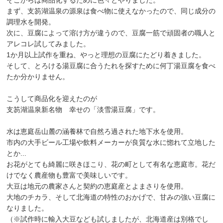
まず、支笏湖温泉の源泉は食べ物に使えなかったので、同じ成分の
調理水を開発。
次に、豆腐によって溶け方が違うので、豆腐一筋で頑固者の職人と
アレコレ試してみました。
1か月以上試作を重ね、やっと理想の豆腐にたどり着きました。
そして、とろける湯豆腐に合うたれを探すために何丁湯豆腐を食べ
たか分かりません。
こうして商品化を迎えたのが
支笏湖温泉新名物 幸せの「淡雪湯豆腐」です。
水は恵庭岳山麓の涵養林で自然ろ過された地下水を使用。
市内の大手ビール工場や飲料メーカーが良質な水に惚れて立地した
とか...
お花がとても綺麗に咲きほこり、花の町として有名な恵庭市。花だ
けでなく農産物も豊富で美味しいです。
大豆は地元の農家さんと契約の恵庭産とよまさりを使用。
大地のチカラ、そして北海道の特性のおかげで、甘みの強い豆腐に
なりました。
（※試作時に輸入大豆なども試しましたが、北海道産は別格でし