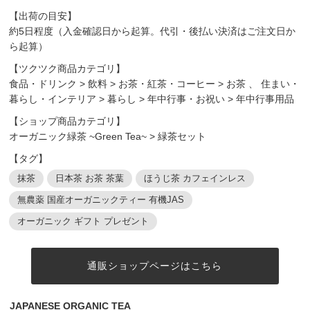
【出荷の目安】
約5日程度（入金確認日から起算。代引・後払い決済はご注文日か
ら起算）
【ツクツク商品カテゴリ】
食品・ドリンク
>
飲料
>
お茶・紅茶・コーヒー
>
お茶
、
住まい・
暮らし・インテリア
>
暮らし
>
年中行事・お祝い
>
年中行事用品
【ショップ商品カテゴリ】
オーガニック緑茶 ~Green Tea~
>
緑茶セット
【タグ】
抹茶
日本茶 お茶 茶葉
ほうじ茶 カフェインレス
無農薬 国産オーガニックティー 有機JAS
オーガニック ギフト プレゼント
通販ショップページはこちら
JAPANESE ORGANIC TEA