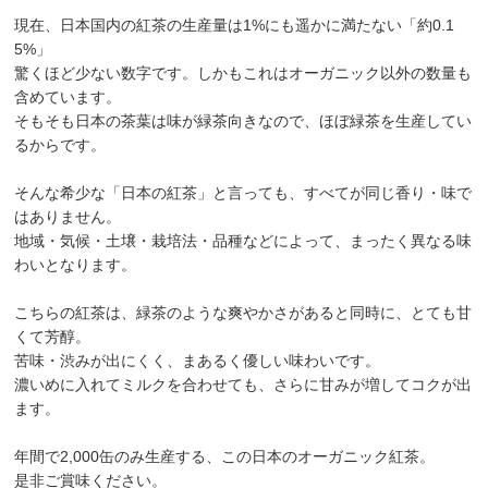
現在、日本国内の紅茶の生産量は1%にも遥かに満たない「約0.1
5%」
驚くほど少ない数字です。しかもこれはオーガニック以外の数量も
含めています。
そもそも日本の茶葉は味が緑茶向きなので、ほぼ緑茶を生産してい
るからです。
そんな希少な「日本の紅茶」と言っても、すべてが同じ香り・味で
はありません。
地域・気候・土壌・栽培法・品種などによって、まったく異なる味
わいとなります。
こちらの紅茶は、緑茶のような爽やかさがあると同時に、とても甘
くて芳醇。
苦味・渋みが出にくく、まあるく優しい味わいです。
濃いめに入れてミルクを合わせても、さらに甘みが増してコクが出
ます。
年間で2,000缶のみ生産する、この日本のオーガニック紅茶。
是非ご賞味ください。