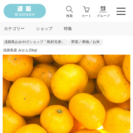
検索
カート
グループ
カテゴリー
ショップ
特集
淡路島おみやげショップ「島村兄弟」
野菜／果物／お米
淡路島産 みかん(5kg)