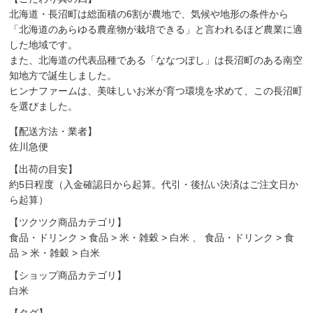
北海道・長沼町は総面積の6割が農地で、気候や地形の条件から
「北海道のあらゆる農産物が栽培できる」と言われるほど農業に適
した地域です。
また、北海道の代表品種である「ななつぼし」は長沼町のある南空
知地方で誕生しました。
ヒンナファームは、美味しいお米が育つ環境を求めて、この長沼町
を選びました。
【配送方法・業者】
佐川急便
【出荷の目安】
約5日程度（入金確認日から起算。代引・後払い決済はご注文日か
ら起算）
【ツクツク商品カテゴリ】
食品・ドリンク
>
食品
>
米・雑穀
>
白米
、
食品・ドリンク
>
食
品
>
米・雑穀
>
白米
【ショップ商品カテゴリ】
白米
【タグ】