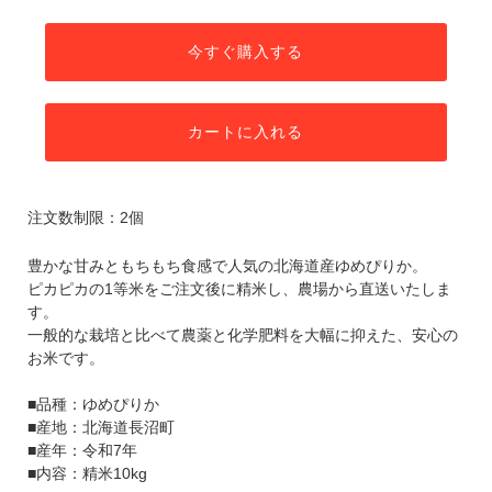
今すぐ購入する
カートに入れる
注文数制限：2個
豊かな甘みともちもち食感で人気の北海道産ゆめぴりか。
ピカピカの1等米をご注文後に精米し、農場から直送いたしま
す。
一般的な栽培と比べて農薬と化学肥料を大幅に抑えた、安心の
お米です。
■品種：ゆめぴりか
■産地：北海道長沼町
■産年：令和7年
■内容：精米10kg