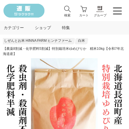
検索
カート
グループ
カテゴリー
ショップ
特集
しぜんとお米 HINNA FARM ヒンナファーム
白米
【農薬8割減・化学肥料5割減】特別栽培米ゆめぴりか 精米10kg【令和7年北
海道産】