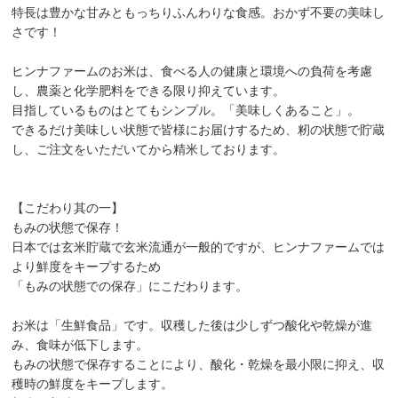
特長は豊かな甘みともっちりふんわりな食感。おかず不要の美味し
さです！
ヒンナファームのお米は、食べる人の健康と環境への負荷を考慮
し、農薬と化学肥料をできる限り抑えています。
目指しているものはとてもシンプル。「美味しくあること」。
できるだけ美味しい状態で皆様にお届けするため、籾の状態で貯蔵
し、ご注文をいただいてから精米しております。
【こだわり其の一】
もみの状態で保存！
日本では玄米貯蔵で玄米流通が一般的ですが、ヒンナファームでは
より鮮度をキープするため
「もみの状態での保存」にこだわります。
お米は「生鮮食品」です。収穫した後は少しずつ酸化や乾燥が進
み、食味が低下します。
もみの状態で保存することにより、酸化・乾燥を最小限に抑え、収
穫時の鮮度をキープします。