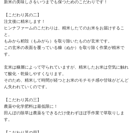
新米の美味しさをいつまでも保つためのこだわりです！
【こだわり其の二】
注文後に精米します！
ヒンナファームのこだわりは、精米したてのお米をお届けするこ
と。
もみから籾殻（もみがら）を取り除いたものが玄米です。
この玄米の表面を覆っている糠（ぬか）を取り除く作業が精米で
す。
玄米は糠層によって守られていますが、精米したお米は空気に触れ
て酸化・乾燥しやすくなります。
そのため、精米して時間が経つとお米のモチモチ感や甘味がどんど
ん失われていくのです。
【こだわり其の三】
農薬や化学肥料は最低限に！
田んぼの除草は農薬をできるだけ使わずほぼ手作業で草取りしま
す。
【こだわり其の四】