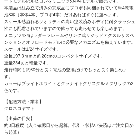
ードモデルのルビコンをミニッツの4×4モデルで販売です。
本製品は組み立て済みの完成品にプロポも同梱されていて単4乾電
池8本（本体4本、プロポ4本）だけあればすぐに遊べます。
スケール感溢れるクオリティの高い塗装済みボディに耐クラッシュ
性にも配慮されていますので飾っても走らせても楽しめます。
ミニッツ4×4はラダーフレームやリンク式リジッドアクスルサスペ
ンションとオフロードモデルに必要なメカニズムを備えています。
スケールは1/24サイズです。
全長197.3ｍｍと約20cmのコンパクトサイズです。
重量234ｇと軽量です。
走行時間も約60分と長く電池の交換だけでもっと長く楽しめま
す。
カラーはブライトホワイトとグラナイトクリスタルメタリックの2
色です。
【配送方法・業者】
クロネコヤマト
【出荷の目安】
約3日程度（入金確認日から起算。代引・後払い決済はご注文日か
ら起算）