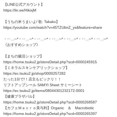
【LINE公式アカウント】
https://lin.ee/HikixjM
【うちの米うまいよ/ 歌: Takako】
https://youtube.com/watch?v=45TZUbnZ_ys&feature=share
・‥…─*・‥…─*・‥…─*・‥…─*・‥…─*・‥…─*・‥…─*
《おすすめショップ》
【まちの腸活ショップ】
https://home.tsuku2.jp/storeDetail.php?scd=0000245915
【ミネラルスキンケアリックショップ】
https://ec.tsuku2.jp/shop/0000257282
たった1分で!！店主もビックリ！！
リフトアップシール SAMYI Sheet サミーシート
https://ec.tsuku2.jp/items/08044301232172-0001
【健康プラザパル】
https://home.tsuku2.jp/storeDetail.php?scd=0000268587
【カフェＭａｃｒｏ美与利】Organic ＆ Macrobiotic
https://home.tsuku2.jp/storeDetail.php?scd=0000265397