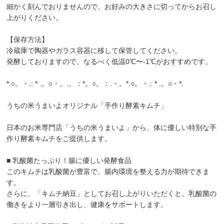
細かく刻んでおりませんので、お好みの大きさに切ってからお召し
上がりください。
【保存方法】
冷蔵庫で陶器やガラス容器に移して保管してください。
発酵しておりますので、なるべく低温0℃〜-1℃がおすすめです。
*.○。・.: * .。○・。.。：*。○。：.・。*.○。・.: * .。○・*.
うちの米うまいよオリジナル「手作り酵素キムチ」
日本のお米専門店「うちの米うまいよ」から、体に優しい特別な手
作り酵素キムチをご提供します。
■ 乳酸菌たっぷり！腸に優しい発酵食品
このキムチは乳酸菌が豊富で、腸内環境を整える力が期待できま
す。
さらに、「キムチ納豆」としてお召し上がりいただくと、乳酸菌の
働きをより一層引き出し、健康をサポートします。