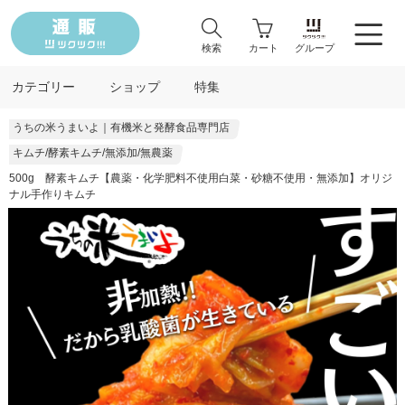
検索
カート
グループ
カテゴリー
ショップ
特集
うちの米うまいよ｜有機米と発酵食品専門店
キムチ/酵素キムチ/無添加/無農薬
500g 酵素キムチ【農薬・化学肥料不使用白菜・砂糖不使用・無添加】オリジ
ナル手作りキムチ