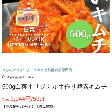
うちの米うまいよ｜有機米と発酵食品専門店
当店の総合ページへ
500g白菜オリジナル手作り酵素キムチ
1,944円/59pt
税込
【軽減税率8%対象】
税抜 1,800円