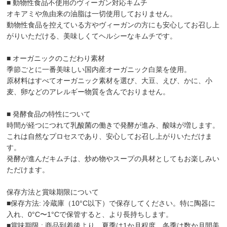
■ 動物性食品不使用のヴィーガン対応キムチ
オキアミや魚由来の油脂は一切使用しておりません。
動物性食品を控えている方やヴィーガンの方にも安心してお召し上
がりいただける、美味しくてヘルシーなキムチです。
■ オーガニックのこだわり素材
季節ごとに一番美味しい国内産オーガニック白菜を使用。
原材料はすべてオーガニック素材を選び、大豆、えび、かに、小
麦、卵などのアレルギー物質を含んでおりません。
■ 発酵食品の特性について
時間が経つにつれて乳酸菌の働きで発酵が進み、酸味が増します。
これは自然なプロセスであり、安心してお召し上がりいただけま
す。
発酵が進んだキムチは、炒め物やスープの具材としてもお楽しみい
ただけます。
保存方法と賞味期限について
■保存方法: 冷蔵庫（10°C以下）で保存してください。特に陶器に
入れ、0°C〜1°Cで保管すると、より長持ちします。
■賞味期限 : 商品到着後より、夏季は1か月程度、冬季は数か月間美