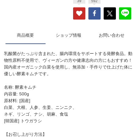
39
592
商品概要
ショップ情報
お問い合わせ
乳酸菌がたっぷり含まれた、腸内環境をサポートする発酵食品。動
物性原料不使用で、ヴィーガンの方や健康志向の方にもおすすめ！
国内産オーガニック白菜を使用し、無添加・手作りで仕上げた体に
優しい酵素キムチです。
名称: 酵素キムチ
内容量: 500g
原材料: [国産]
白菜、大根、人参、生姜、ニンニク、
ネギ、リンゴ、ナシ、胡麻、食塩
[韓国産] トウガラシ
【お召し上がり方法】