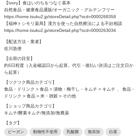
【Ivory】食はいのちをつなぐ基本
自然食品・健康食品通販/オーガニック・グルテンフリー
https://home.tsuku2.jp/storeDetail.php?scd=0000268358
【福神トシモリ薬局】漢方を使った自然療法による不妊相談
https://home.tsuku2.jp/storeDetail.php?scd=0000263034
【配送方法・業者】
佐川急便
【出荷の目安】
約5日程度（入金確認日から起算。代引・後払い決済はご注文日か
ら起算）
【ツクツク商品カテゴリ】
食品・ドリンク
>
食品
>
漬物・梅干し・キムチ
>
キムチ
、
食品・
ドリンク
>
食品
>
米・雑穀
>
その他
【ショップ商品カテゴリ】
キムチ/酵素キムチ/無添加/無農薬
【タグ】
ビーガン
動物性不使用
乳酸菌
無添加
白菜