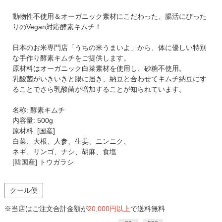
動物性不使用＆オーガニック素材にこだわった、腸活にぴった
りのVegan対応酵素キムチ！
日本のお米専門店「うちの米うまいよ」から、体に優しい特別
な手作り酵素キムチをご提供します。
原材料はオーガニック白菜素材を使用し、砂糖不使用。
乳酸菌がいきいきと腸に届き、納豆と合わせてキムチ納豆にす
ることでさら乳酸菌が増加することが知られています。
名称: 酵素キムチ
内容量: 500g
原材料: [国産]
白菜、大根、人参、生姜、ニンニク、
ネギ、リンゴ、ナシ、胡麻、食塩
[韓国産] トウガラシ
クール便
※当店はご注文合計金額が
20,000円以上
で送料無料