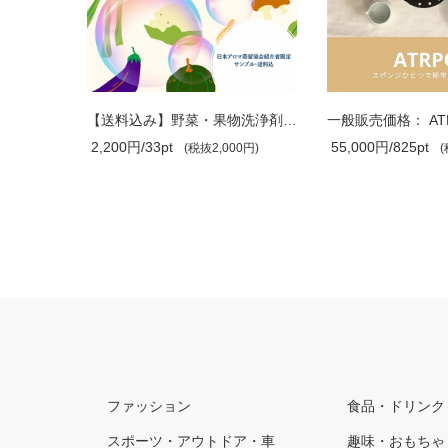
【送料込み】野菜・果物洗浄剤サンプル ..
一般販売価格： ATRPOT（アートゥルポッ..
55,000円/825pt
660円/9pt
0円)
(税抜50,000円)
(税抜60
ファッション
食品・ドリンク
スポーツ・アウトドア・車
趣味・おもちゃ