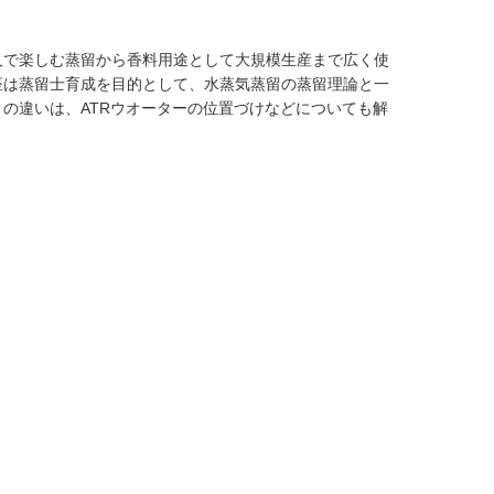
人で楽しむ蒸留から香料用途として大規模生産まで広く使
座は蒸留士育成を目的として、水蒸気蒸留の蒸留理論と一
の違いは、ATRウオーターの位置づけなどについても解