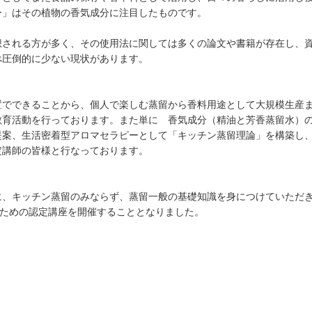
ー」はその植物の香気成分に注目したものです。
想される方が多く、その使用法に関しては多くの論文や書籍が存在し、
べ圧倒的に少ない現状があります。
置でできることから、個人で楽しむ蒸留から香料用途として大規模生産
教育活動を行っております。また単に 香気成分（精油と芳香蒸留水）
案、生活密着型アロマセラピーとして「キッチン蒸留理論」を構築し、A
定講師の皆様と行なっております。
に、キッチン蒸留のみならず、蒸留一般の基礎知識を身につけていただ
くための認定講座を開催することとなりました。