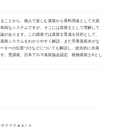
きることから、個人で楽しむ蒸留から香料用途として大規
。単純なシステムですが、そこには蒸留士として理解して
理論があります。この講座では蒸留士育成を目的として、
な蒸留システムをわかりやすく解説、また芳香蒸留水がな
オーターの位置づけなどについても解説し、総合的に水蒸
す。受講後、日本アロマ蒸留協会認定 植物蒸留士®︎とし
役立てててきました。