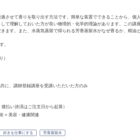
通過させて香りを取り出す方法です。簡単な装置でできることから、個
として理解しておいた方が良い物理的・化学的理論があります。この講
きます。また、水蒸気蒸留で得られる芳香蒸留水がなぜ香るか、精油と
。
ます。
あり）
A共に、講師登録講座を受講いただいた方のみ
・後払い決済はご注文日から起算）
術
>
美容・健康関連
好きを仕事にする
芳香蒸留水