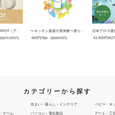
〜キッチン蒸留の実例集〜香りのお水で介..
日本アロマ蒸留協会協会員限定 [３本SET..
41,800円/627pt
14,300円/214
0円)
(税抜38,000円)
カテゴリーから探す
住まい・暮らし・インテリア
ベビー・キ
・ゲーム
パソコン・電化製品
アート・工