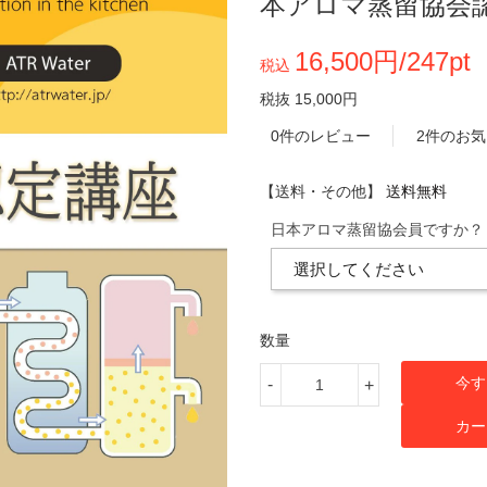
本アロマ蒸留協会
16,500円/247pt
税込
税抜 15,000円
0件のレビュー
2件のお
【送料・その他】
送料無料
日本アロマ蒸留協会員ですか？
数量
今す
-
+
カー