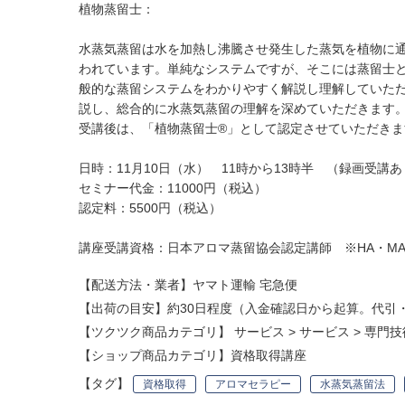
植物蒸留士：
水蒸気蒸留は水を加熱し沸騰させ発生した蒸気を植物に
われています。単純なシステムですが、そこには蒸留士
般的な蒸留システムをわかりやすく解説し理解していただ
説し、総合的に水蒸気蒸留の理解を深めていただきます
受講後は、「植物蒸留士®︎」として認定させていただき
日時：11月10日（水） 11時から13時半 （録画受講
セミナー代金：11000円（税込）
認定料：5500円（税込）
講座受講資格：日本アロマ蒸留協会認定講師 ※HA・M
【配送方法・業者】ヤマト運輸 宅急便
【出荷の目安】約30日程度（入金確認日から起算。代引
【ツクツク商品カテゴリ】
サービス
>
サービス
>
専門技
【ショップ商品カテゴリ】
資格取得講座
【タグ】
資格取得
アロマセラピー
水蒸気蒸留法