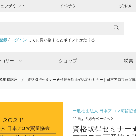
ウェブチケット
イベチケ
グルメ
登録
/
ログイン
してお買い物するとポイントがたまる！
ショップ
特集
テゴリー
格取得講座
資格取得セミナー★植物蒸留士®︎認定セミナー｜日本アロマ蒸留
一般社団法人 日本アロマ蒸留協
当店の総合ページへ
資格取得セミナー★