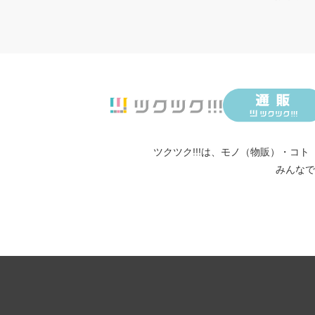
ツクツク!!!は、
モノ（物販）
・
コト
みんなで