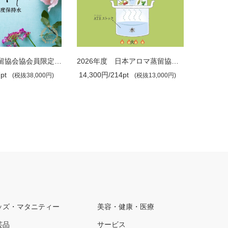
2026年度 日本アロマ蒸留協会 入会金・..
2026年度 日本アロマ蒸留協会 年会費（..
pt
8,800円/132pt
14,300円
(税抜13,000円)
(税抜8,000円)
ッズ・マタニティー
美容・健康・医療
芸品
サービス