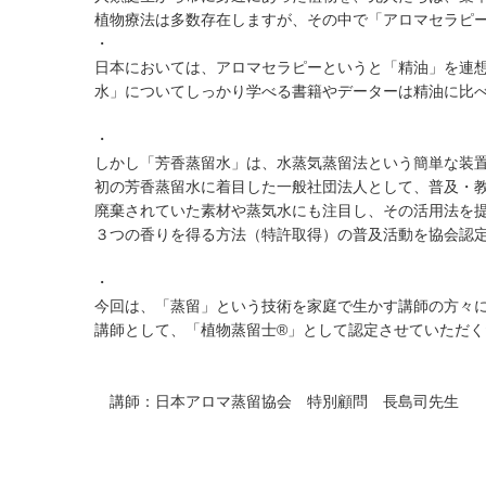
植物療法は多数存在しますが、その中で「アロマセラピ
・
日本においては、アロマセラピーというと「精油」を連
水」についてしっかり学べる書籍やデーターは精油に比
・
しかし「芳香蒸留水」は、水蒸気蒸留法という簡単な装
初の芳香蒸留水に着目した一般社団法人として、普及・
廃棄されていた素材や蒸気水にも注目し、その活用法を提
３つの香りを得る方法（特許取得）の普及活動を協会認
・
今回は、「蒸留」という技術を家庭で生かす講師の方々
講師として、「植物蒸留士®︎」として認定させていただ
講師：日本アロマ蒸留協会 特別顧問 長島司先生