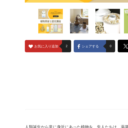
お気に入り追加
2
シェアする
0
人類誕生から常に身近にあった植物を、先人たちは、薬