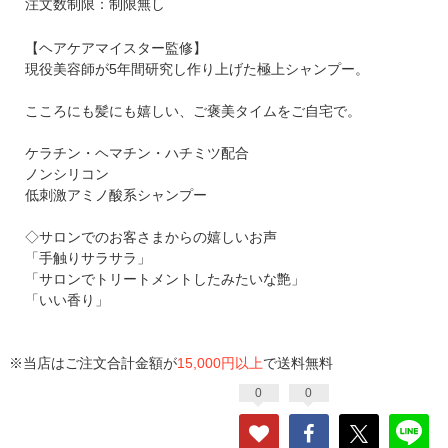
注文数制限：制限無し
【ヘアケアマイスター監修】
現役美容師が5年間研究し作り上げた極上シャンプー。
こころにも髪にも嬉しい、ご褒美タイムをご自宅で。
ケラチン・ヘマチン・ハチミツ配合
ノンシリコン
低刺激アミノ酸系シャンプー
◇サロンでのお客さまからの嬉しいお声
「手触りサラサラ」
「サロンでトリートメントしたみたいな艶」
「いい香り」
※当店はご注文合計金額が
15,000円以上
で送料無料
0
0