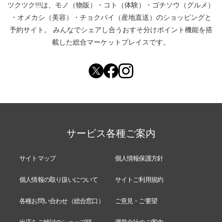
ツクツク!!!は、
モノ（物販）
・
コト（体験）
・
ゴチソウ（グルメ）
・
オメカシ（美容）
・
チョクバイ（産地直送）
のショッピングと
予約サイト。
みんなでシェアし合う
おすそ分けポイント機能
を搭
載した総合マーケットプレイスです。
サービス各種ご案内
サイトマップ
個人情報保護方針
個人情報の取り扱いについて
サイトご利用規約
各種お問い合わせ（総合窓口）
ご意見・ご要望