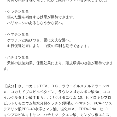
・ケラチン配合
傷んだ髪を補修する効果が期待できます。
ハリやコシのあるしなやかな髪へ。
・ヘマチン配合
ケラチンと結びつき、更に丈夫な髪へ。
血行促進効果により、白髪の抑制も期待できます。
・ハチミツ配合
天然の抗菌効果、保湿効果により、頭皮環境の改善が期待できま
す。
【成分】水、コカミドDEA、ＢＧ、ラウロイルメチルアラニンＮ
ａ、コカミドプロピルベタイン、ラウレス-4カルボン酸Na、ココ
イルグルタミン酸ＴＥＡ、ポリクオタニウム-10、ヒドロキシプロ
ピルトリモニウム加水分解ケラチン(羽毛)、ヘマチン、PCAイソス
テアリン酸PEG-40水添ヒマシ油、塩化Ｎａ、EDTA-2Na、ヒドロ
キシプロピルキトサン、ハチミツ、クエン酸、カンゾウ根エキス、