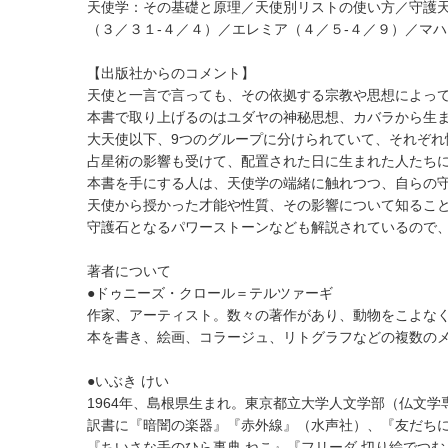
天使学：その基礎と原理／天使別リストの使い方／守護天
（３／３１-４／４）／エレミア（４／５-４／９）／マ
【出版社からのコメント】
天使と一言で言っても、その依拠する宗教や思想によっ
本書で取り上げるのはユダヤの神秘思想、カバラから生
大天使以下、9つのグループに分けられていて、それぞれ
占星術の影響も受けて、配置された日に生まれた人たち
本書を手にする人は、天使学の端緒に触れつつ、自らの
天使から授かった才能や性質、その影響について知るこ
守護石となるパワーストーンなども解説されているので
著者について
●ドゥニーズ・クロール＝テルツァーギ
作家、アーティスト。数々の著作があり、動物をこよな
本を書き、絵画、コラージュ、リトグラフなどの複数の
●いぶき けい
1964年、島根県生まれ。東京都立大学人文学部（仏文学
訳書に『暗闇の楽器』『赤外線』（水声社）、『友だち
『ちいさな手のひら事典 ねこ』『フリーダ 切り絵でつむ