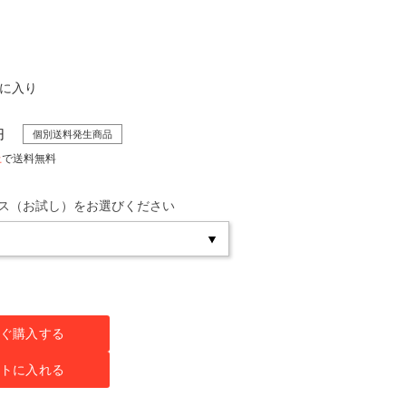
気に入り
円
個別送料発生商品
上
で送料無料
ス（お試し）をお選びください
ぐ購入する
トに入れる