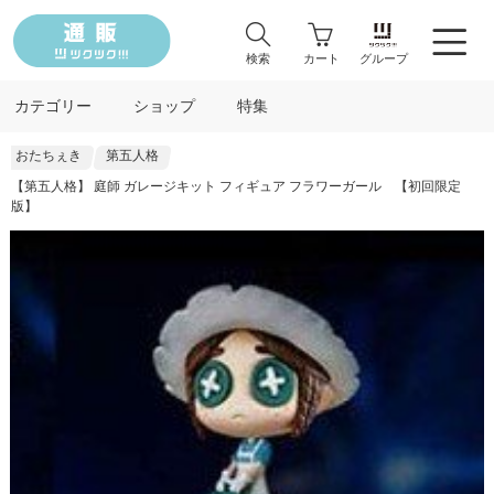
検索
カート
グループ
カテゴリー
ショップ
特集
おたちぇき
第五人格
【第五人格】 庭師 ガレージキット フィギュア フラワーガール 【初回限定
版】