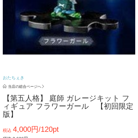
おたちぇき
当店の総合ページへ
【第五人格】 庭師 ガレージキット フ
ィギュア フラワーガール 【初回限定
版】
4,000円/120pt
税込