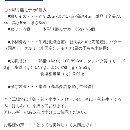
〇木彫り熊モナカ6個入
■箱サイズ・・・たて25㎝×よこ17㎝×高さ4㎝ 単品（全長7.5
㎝ 高さ5㎝ 厚さ3㎝）
■セット内容・・・木彫り熊モナカ（35g）×6個
■原材料名・・・牛乳(北海道産)、はちみつ(北海道産)、バター
（国産）、クルミ（米国産）、モナカ(風の子もち米使用)
■栄養成分・・・熱量（Kcal）160.89Kcal、タンパク質（ｇ）1.6
0ｇ、脂質（ｇ）17.7ｇ、炭水化物（ｇ）9.53ｇ、
食塩相当量（ｇ）0.01ｇ
■保存方法・・・常温（高温多湿を避けて保管）
＊当工場では「卵・乳・小麦・えび・かに・そば・落花生・くる
み・はちみつ」を扱っております。
アレルギーのある方は十分にご注意ください。
お客様の声・・・とっても美味しくて大満足です！