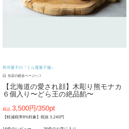
和洋菓子の『くら屋菓子舗』
当店の総合ページへ
【北海道の愛され顔】木彫り熊モナカ
６個入り〜どら王の絶品餡〜
3,500円/350pt
税込
【軽減税率8%対象】
税抜 3,240円
16件のレビュー
36件のお気に入り