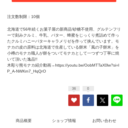
注文数制限：10個
北海道で56年続くお菓子屋の新商品!砂糖不使用、グルテンフリ
ーで刻みクルミ、牛乳、バター、蜂蜜をじっくり煮詰めて作っ
たクルミハニーバターキャラメリゼを作って挟んでいます。モ
ナカの皮の原料は北海道で生産している餅米「風の子餅米」を
小樽のモナカ職人が餅をついてモナカとして一つずつ丁寧に焼
いて頂いた逸品!!
木彫り熊モナカ紹介動画→
https://youtu.be/OobMTTaX0lw?si=l
P_A-NWKm7_HqQrO
36
0
商品概要
ショップ情報
お問い合わせ