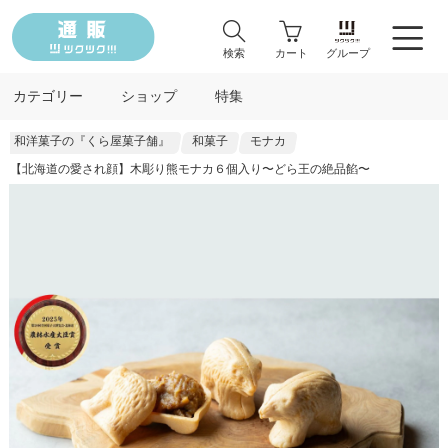
検索
カート
グループ
カテゴリー
ショップ
特集
和洋菓子の『くら屋菓子舗』
和菓子
モナカ
【北海道の愛され顔】木彫り熊モナカ６個入り〜どら王の絶品餡〜