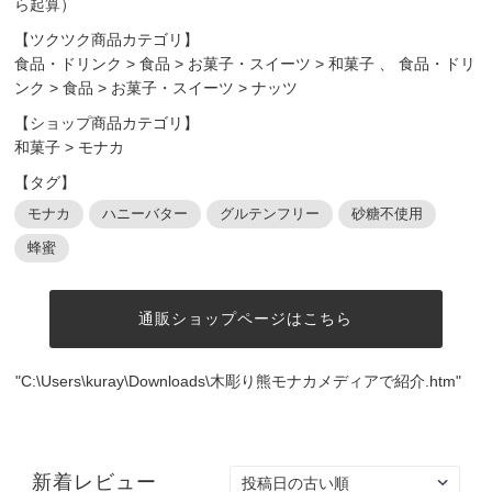
ら起算）
【ツクツク商品カテゴリ】
食品・ドリンク
>
食品
>
お菓子・スイーツ
>
和菓子
、
食品・ドリ
ンク
>
食品
>
お菓子・スイーツ
>
ナッツ
【ショップ商品カテゴリ】
和菓子
>
モナカ
【タグ】
モナカ
ハニーバター
グルテンフリー
砂糖不使用
蜂蜜
通販ショップページはこちら
"C:\Users\kuray\Downloads\木彫り熊モナカメディアで紹介.htm"
新着レビュー