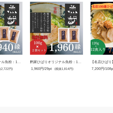
麪家ひばりオリジナル魚粉：100g×３
麪家ひばりオリジナル魚粉：100g×２
1,960円/29pt
7,200円/108p
2,722円)
(税抜1,814円)