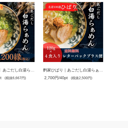
【名店ひばり】あごだし白湯らぁめん ［..
麪家ひばり｜あごだし白湯らぁめん ［生..
t
2,700円/40pt
4,800円/
(税抜6,667円)
(税抜2,500円)