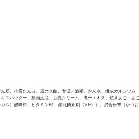
でん粉、小麦たん白、還元水飴、食塩／酒精、かん水、焼成カルシウム
エキスパウダー、動物油脂、豆乳クリーム、煮干エキス、焼きあご・あ
ガム）酸味料、ビタミンB1、酸化防止剤（V.E））、混合粉末（かつ