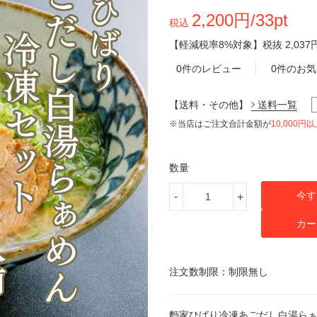
2,200円/33pt
税込
【軽減税率8%対象】
税抜
2,037
0件のレビュー
0件のお
【送料・その他】
送料一覧
※当店はご注文合計金額が
10,000円
数量
今す
-
+
カー
注文数制限：制限無し
麪家ひばり冷凍あごだし白湯ら