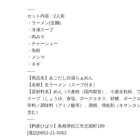
-----
セット内容：2人前
・ラーメン(生麵)
・冷凍スープ
・肉みそ
・チャーシュー
・魚粉
・メンマ
・ネギ
-----
【商品名】あごだし白湯らぁめん
【名称】生ラーメン（スープ付き）
【原材料名】めん（小麦粉（国内製造）、小麦全粒粉、
スープ（しょうゆ、食塩、ポークエキス、砂糖、ポーク
辛料／調味料（アミノ酸等）、酒精、増粘剤（キサンタン
含む）
-----
【麪家ひばり】島根県松江市北堀町189
[電話]0852-21-5062