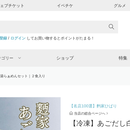
ウェブチケット
イベチケ
グルメ
登録
/
ログイン
してお買い物するとポイントがたまる！
ショップ
特集
テゴリー
湯らぁめんセット｜２食入り
【名店100選】麪家ひばり
当店の総合ページへ
【冷凍】あごだし