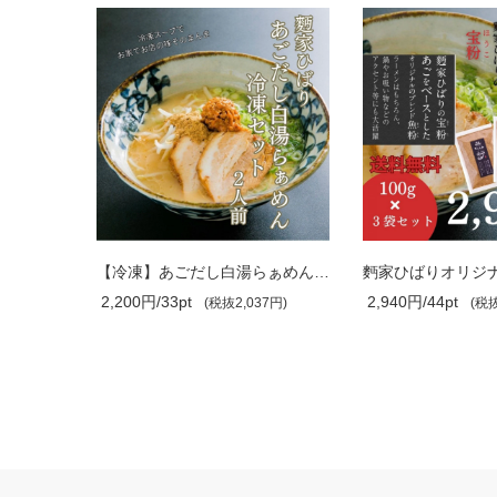
【冷凍】あごだし白湯らぁめんセット｜4..
【冷凍】あごだし白湯らぁめんセット｜２..
2,200円/33pt
2,940円/44pt
4円)
(税抜2,037円)
(税抜