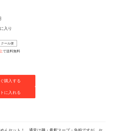
円
気に入り
クール便
以上
で送料無料
ぐ購入する
トに入れる
ぁめんセット！ 通常は麺・希釈スープ・魚粉ですが、セ