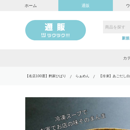
ホーム
通販
新規
カ
【名店100選】麪家ひばり
らぁめん
【冷凍】あごだし白