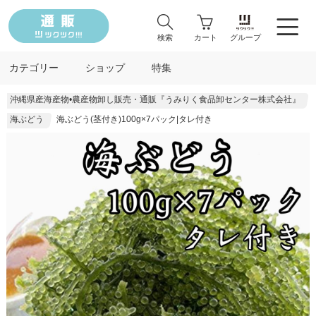
検索
カート
グループ
カテゴリー
ショップ
特集
沖縄県産海産物•農産物卸し販売・通販『うみりく食品卸センター株式会社』
海ぶどう
海ぶどう(茎付き)100g×7パック|タレ付き