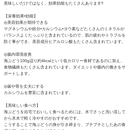
美味しいだけではなく、効果効能もたくさんあります‼︎
【栄養効果•効能】
◎美容効果が期待できる
マグネシウムや鉄分•カルシウム•ヨウ素などたくさんのミネラルが
バランスよくたっぷりと含まれているので、肌の疲れやトラブルを
防ぐ事ができ、美容成分ヒアルロン酸もたくさん含まれています。
◎腸内環境改善
海ぶどう100g辺り約4kcalという低カロリー食材であるのに加え、
食物繊維もたくさん含まれています。ダイエットや腸内の働きをサ
ポートします。
◎歯や骨を丈夫にする
カルシウムを豊富に含まれています。
【美味しい食べ方】
海ぶどうを自宅でおいしく食べるためには、水でさっと洗い流して
から氷水で軽く冷やすのがおすすめです。
こうすることで海ぶどうの身が引き締まり、プチプチとしたあの食