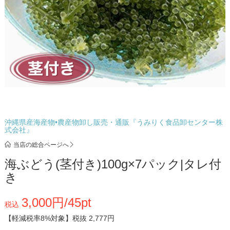
沖縄県産海産物•農産物卸し販売・通販『うみりく食品卸センター株
式会社』
当店の総合ページへ
海ぶどう(茎付き)100g×7パック|タレ付
き
3,000円/45pt
税込
【軽減税率8%対象】
税抜 2,777円