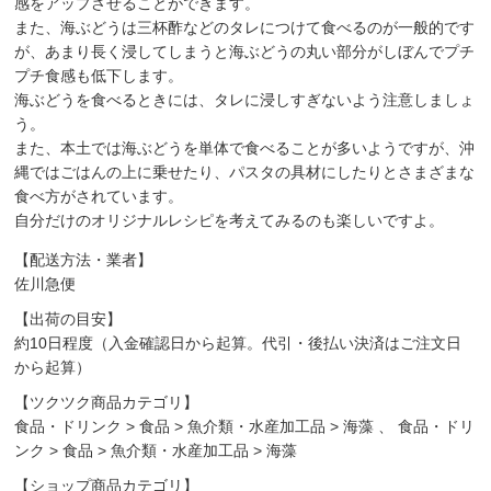
感をアップさせることができます。
また、海ぶどうは三杯酢などのタレにつけて食べるのが一般的です
が、あまり長く浸してしまうと海ぶどうの丸い部分がしぼんでプチ
プチ食感も低下します。
海ぶどうを食べるときには、タレに浸しすぎないよう注意しましょ
う。
また、本土では海ぶどうを単体で食べることが多いようですが、沖
縄ではごはんの上に乗せたり、パスタの具材にしたりとさまざまな
食べ方がされています。
自分だけのオリジナルレシピを考えてみるのも楽しいですよ。
【配送方法・業者】
佐川急便
【出荷の目安】
約10日程度（入金確認日から起算。代引・後払い決済はご注文日
から起算）
【ツクツク商品カテゴリ】
食品・ドリンク
>
食品
>
魚介類・水産加工品
>
海藻
、
食品・ドリ
ンク
>
食品
>
魚介類・水産加工品
>
海藻
【ショップ商品カテゴリ】