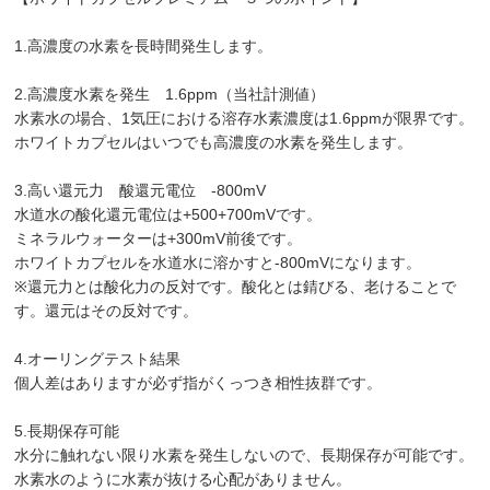
1.高濃度の水素を長時間発生します。
2.高濃度水素を発生 1.6ppm（当社計測値）
水素水の場合、1気圧における溶存水素濃度は1.6ppmが限界です。
ホワイトカプセルはいつでも高濃度の水素を発生します。
3.高い還元力 酸還元電位 -800mV
水道水の酸化還元電位は+500+700mVです。
ミネラルウォーターは+300mV前後です。
ホワイトカプセルを水道水に溶かすと-800mVになります。
※還元力とは酸化力の反対です。酸化とは錆びる、老けることで
す。還元はその反対です。
4.オーリングテスト結果
個人差はありますが必ず指がくっつき相性抜群です。
5.長期保存可能
水分に触れない限り水素を発生しないので、長期保存が可能です。
水素水のように水素が抜ける心配がありません。