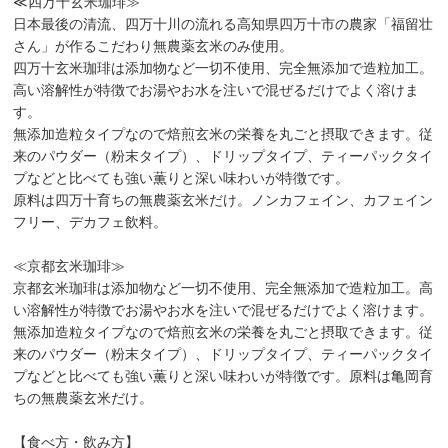
≪四万十玄米珈琲≫
日本最後の清流、四万十川の流れる高知県四万十市の農家「福留壮
さん」が作るこだわり無農薬玄米のみ使用。
四万十玄米珈琲は添加物など一切不使用、完全無添加で造粒加工。
高い溶解性が特徴でお湯やお水を注いで混ぜるだけでよく溶けま
す。
無添加造粒タイプなので焙煎玄米の栄養を丸ごと摂取できます。従
来のパウダー（粉末タイプ）、ドリップタイプ、ティーパックタイ
プなどと比べても強い薫りと深い味わいが特徴です。
原料は四万十育ちの無農薬玄米だけ。ノンカフェイン、カフェイン
フリー、デカフェ飲料。
≪京都玄米珈琲≫
京都玄米珈琲は添加物など一切不使用、完全無添加で造粒加工。高
い溶解性が特徴でお湯やお水を注いで混ぜるだけでよく溶けます。
無添加造粒タイプなので焙煎玄米の栄養を丸ごと摂取できます。従
来のパウダー（粉末タイプ）、ドリップタイプ、ティーパックタイ
プなどと比べても強い薫りと深い味わいが特徴です。原料は亀岡育
ちの無農薬玄米だけ。
【食べ方・飲み方】