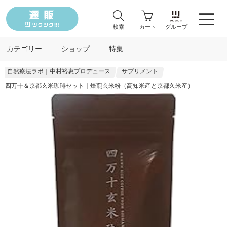
検索
カート
グループ
カテゴリー
ショップ
特集
自然療法ラボ｜中村裕恵プロデュース
サプリメント
四万十＆京都玄米珈琲セット｜焙煎玄米粉（高知米産と京都久米産）