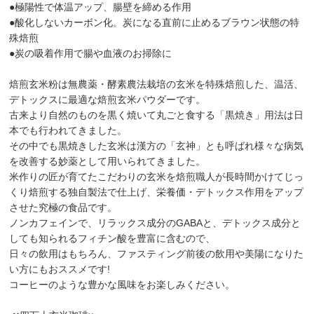
●極陽性で体温アップ、腸壁を締める作用
●酸化しないカーボン化。炭になる直前に止めるブラウン状態の特
殊焙煎
●炭の吸着作用で腸や血液のお掃除に
焙煎玄米粉は無農薬・酵素農法栽培の玄米を特殊焙煎した、温活、
デトックスに最適な焙煎玄米パウダーです。
古来より自然のものを黒く焼いて丸ごと食する「黒焼き」用法は日
本でも行われてきました。
その中でも黒焼きした玄米は漢方の「玄神」とも呼ばれ様々な病気
を改善する妙薬として用いられてきました。
米作りの匠が育てたこだわりの玄米を焙煎職人が長時間かけてじっ
くり焙煎する独自製法で仕上げ、栄養価・デトックス作用をアップ
させた究極の食品です。
ノンカフェインで、リラックス成分のGABAと、デトックス成分と
しても知られるフィチン酸を豊富に含むので、
日々の飲用はもちろん、ファスティング前後の飲用や美陽になりた
い方にもおススメです!
コーヒーのような豊かな風味をお楽しみください。