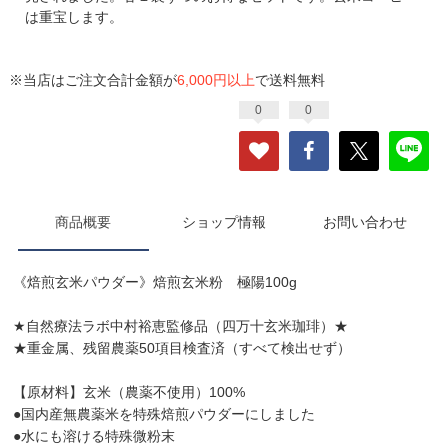
は重宝します。
※当店はご注文合計金額が
6,000円以上
で送料無料
0
0
商品概要
ショップ情報
お問い合わせ
《焙煎玄米パウダー》焙煎玄米粉 極陽100g
★自然療法ラボ中村裕恵監修品（四万十玄米珈琲）★
★重金属、残留農薬50項目検査済（すべて検出せず）
【原材料】玄米（農薬不使用）100%
●国内産無農薬米を特殊焙煎パウダーにしました
●水にも溶ける特殊微粉末