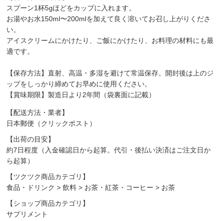
スプーン1杯5gほどをカップに入れます。
お湯やお水150ml〜200mlを加えて良く溶いてお召し上がりくださ
い。
アイスクリームにかけたり、ご飯にかけたり、お料理の材料にも最
適です。
【保存方法】直射、高温・多湿を避けて常温保存。開封後は上のジ
ップをしっかり締めてお早めに使用ください。
【賞味期限】製造日より2年間（袋裏面に記載）
【配送方法・業者】
日本郵便（クリックポスト）
【出荷の目安】
約7日程度（入金確認日から起算。代引・後払い決済はご注文日か
ら起算）
【ツクツク商品カテゴリ】
食品・ドリンク
>
飲料
>
お茶・紅茶・コーヒー
>
お茶
【ショップ商品カテゴリ】
サプリメント