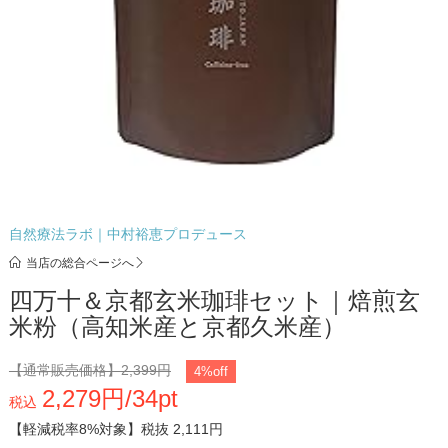
自然療法ラボ｜中村裕恵プロデュース
当店の総合ページへ
四万十＆京都玄米珈琲セット｜焙煎玄
米粉（高知米産と京都久米産）
【通常販売価格】
2,399円
4%off
2,279円/34pt
税込
【軽減税率8%対象】
税抜 2,111円