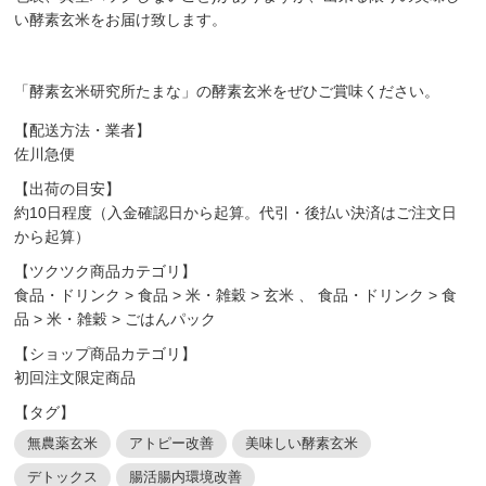
い酵素玄米をお届け致します。
「酵素玄米研究所たまな」の酵素玄米をぜひご賞味ください。
【配送方法・業者】
佐川急便
【出荷の目安】
約10日程度（入金確認日から起算。代引・後払い決済はご注文日
から起算）
【ツクツク商品カテゴリ】
食品・ドリンク
>
食品
>
米・雑穀
>
玄米
、
食品・ドリンク
>
食
品
>
米・雑穀
>
ごはんパック
【ショップ商品カテゴリ】
初回注文限定商品
【タグ】
無農薬玄米
アトピー改善
美味しい酵素玄米
デトックス
腸活腸内環境改善