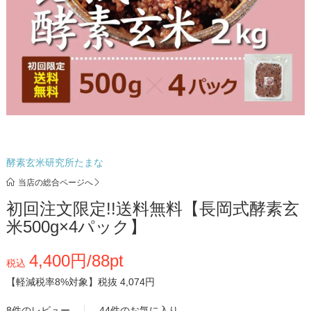
酵素玄米研究所たまな
当店の総合ページへ
初回注文限定!!送料無料【長岡式酵素玄
米500g×4パック】
4,400円/88pt
税込
【軽減税率8%対象】
税抜 4,074円
8件のレビュー
44件のお気に入り