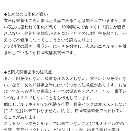
◆玄米なのに消化が良い
玄米は栄養価の高い優れた食品であることは知られていますが、硬
い表皮に覆われて消化が悪く、100回噛んで食べても３割しか吸収
されない、発芽抑制物質がミトコンドリアの代謝阻害を起こし、か
えって不健康になってしまうという説もあります。
この消化の悪さ、吸収のしにくさを解消し、玄米のエネルギーを引
き出しているのが長岡式酵素玄米です。
◆長岡式酵素玄米の注意点
また、IHを使わない。冷凍をオススメしない。電子レンジを使わな
い。など、長岡式酵素玄米にはいくつかの注意点があります。お届
けしてからも湯煎や保温ジャーでの温めをオススメしたり、電子レ
ンジはオススメしないことをお伝えしています。
他にもアルミホイルでの包装を推奨、真空パックはオススメしない
(この2点は出来ておりません。)など、長岡式講習会で言われてい
ることがあります。
ネットショップを始める上で出来ていないこと(アルミホイルでの
包装、真空パックしないこと)がありますが、出来る限りの美味し