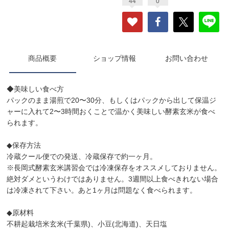
44
0
商品概要
ショップ情報
お問い合わせ
◆美味しい食べ方
パックのまま湯煎で20〜30分、もしくはパックから出して保温ジ
ャーに入れて2〜3時間おくことで温かく美味しい酵素玄米が食べ
られます。
◆保存方法
冷蔵クール便での発送、冷蔵保存で約一ヶ月。
※長岡式酵素玄米講習会では冷凍保存をオススメしておりません。
絶対ダメというわけではありません。3週間以上食べきれない場合
は冷凍されて下さい。あと1ヶ月は問題なく食べられます。
◆原材料
不耕起栽培米玄米(千葉県)、小豆(北海道)、天日塩