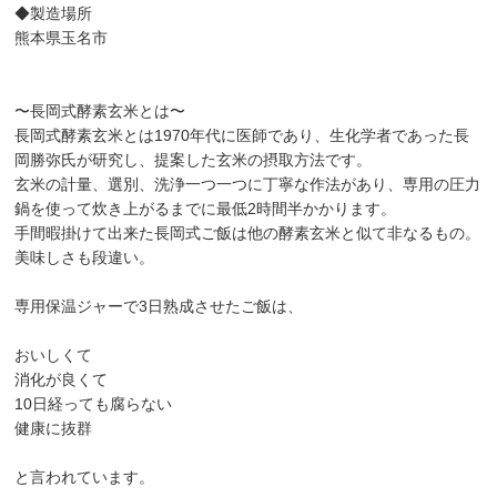
◆製造場所
熊本県玉名市
〜長岡式酵素玄米とは〜
長岡式酵素玄米とは1970年代に医師であり、生化学者であった長
岡勝弥氏が研究し、提案した玄米の摂取方法です。
玄米の計量、選別、洗浄一つ一つに丁寧な作法があり、専用の圧力
鍋を使って炊き上がるまでに最低2時間半かかります。
手間暇掛けて出来た長岡式ご飯は他の酵素玄米と似て非なるもの。
美味しさも段違い。
専用保温ジャーで3日熟成させたご飯は、
おいしくて
消化が良くて
10日経っても腐らない
健康に抜群
と言われています。