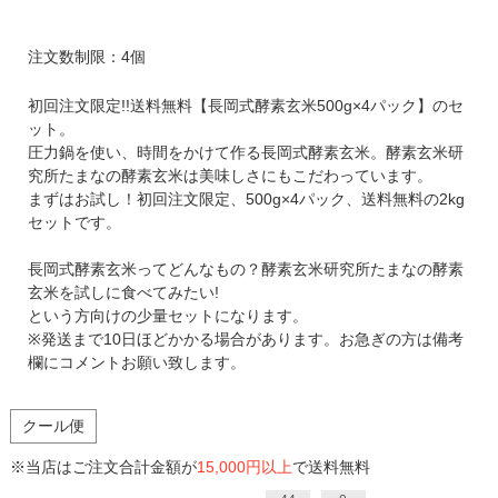
注文数制限：4個
初回注文限定!!送料無料【長岡式酵素玄米500g×4パック】のセ
ット。
圧力鍋を使い、時間をかけて作る長岡式酵素玄米。酵素玄米研
究所たまなの酵素玄米は美味しさにもこだわっています。
まずはお試し！初回注文限定、500g×4パック、送料無料の2kg
セットです。
長岡式酵素玄米ってどんなもの？酵素玄米研究所たまなの酵素
玄米を試しに食べてみたい!
という方向けの少量セットになります。
※発送まで10日ほどかかる場合があります。お急ぎの方は備考
欄にコメントお願い致します。
クール便
※当店はご注文合計金額が
15,000円以上
で送料無料