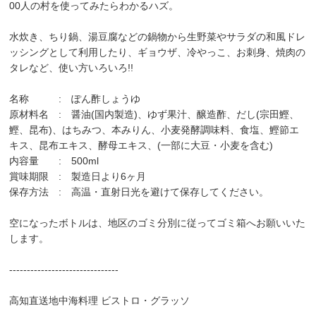
00人の村を使ってみたらわかるハズ。
水炊き、ちり鍋、湯豆腐などの鍋物から生野菜やサラダの和風ドレ
ッシングとして利用したり、ギョウザ、冷やっこ、お刺身、焼肉の
タレなど、使い方いろいろ!!
名称 : ぽん酢しょうゆ
原材料名 : 醤油(国内製造)、ゆず果汁、醸造酢、だし(宗田鰹、
鰹、昆布)、はちみつ、本みりん、小麦発酵調味料、食塩、鰹節エ
キス、昆布エキス、酵母エキス、(一部に大豆・小麦を含む)
内容量 : 500ml
賞味期限 : 製造日より6ヶ月
保存方法 : 高温・直射日光を避けて保存してください。
空になったボトルは、地区のゴミ分別に従ってゴミ箱へお願いいた
します。
-------------------------------
高知直送地中海料理 ビストロ・グラッソ