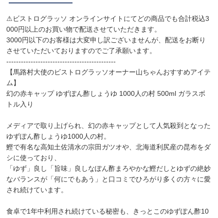
⚠︎ビストログラッソ オンラインサイトにてどの商品でも合計税込3
000円以上のお買い物で配送させていただきます。
3000円以下のお客様は大変申し訳ございませんが、配送をお断り
させていただいておりますのでご了承願います。
---------------------------------------------
【馬路村大使のビストログラッソオーナー山ちゃんおすすめアイテ
ム】
幻の赤キャップ ゆずぽん酢しょうゆ 1000人の村 500ml ガラスボ
トル入り
メディアで取り上げられ、幻の赤キャップとして人気殺到となった
ゆずぽん酢しょうゆ1000人の村。
鰹で有名な高知土佐清水の宗田ガツオや、北海道利尻産の昆布をダ
シに使っており、
「ゆず」良し「旨味」良しなぽん酢まろやかな鰹だしとゆずの絶妙
なバランスが「何にでもあう」と口コミでひろがり多くの方々に愛
され続けています。
食卓で1年中利用され続けている秘密も、きっとこのゆずぽん酢10