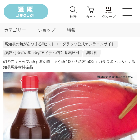
検索
カート
グループ
カテゴリー
ショップ
特集
高知県の旬があつまる!!ビストロ・グラッソ公式オンラインサイト
[馬路村ゆずの里] ゆずアイテム/高知県馬路村
調味料
幻の赤キャップ/ ゆずぽん酢しょうゆ 1000人の村 500ml ガラスボトル入り / 高
知県馬路村特産品