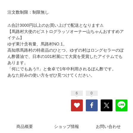
注文数制限：制限無し
⚠︎合計3000円以上のお買い上げで配送となります⚠
【馬路村大使のビストログラッソオーナー山ちゃんおすすめア
イテム】
ゆず果汁含有量、馬路村NO.1。
高知県馬路村の特産品のひとつ、ゆずの村はロングセラーのぽ
ん酢醤油で、日本の101村展にて大賞を受賞したアイテムでも
あります。
「何にでもあう!!」と食卓で1年中利用されるぽん酢です。
あなた好みの使い方をぜひ見つけてください。
6
0
商品概要
ショップ情報
お問い合わせ