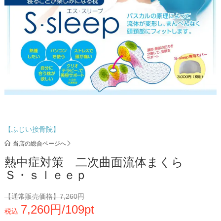
【ふじい接骨院】
当店の総合ページへ
熱中症対策 二次曲面流体まくら
Ｓ・ｓｌｅｅｐ
【通常販売価格】
7,260円
7,260円/109pt
税込