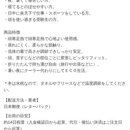
・夜、暑くて寝苦しい方。
・寝てるとのぼせやすい方。
・日中に炎天下で仕事・スポーツをしている方。
・頭を使い過ぎる受験生の方。
商品特徴
・頭寒足熱で頭寒足熱で心地よい使用感。
・蒸れにくく、柔らかな肌触り。
・流体の量で高さが調節できしっかり安定。
・頭、首すじなどの部位ごとに変形しピッタリフィット。
・折りたたんで持ち運び自由（旅行や出張などに）。
・暑い夜にクーラー代わりにしてＥＣＯ生活。
＊冬は水枕なので、タオルやフリースなどで温度調節をしてくださ
い。
【配送方法・業者】
日本郵便（レターパック）
【出荷の目安】
約14日程度（入金確認日から起算。代引・後払い決済はご注文日
から起算）