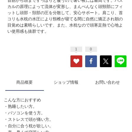
首筋から頭まですっぽりと覆うので暑い夜には最高です。パス
カルの原理によって流体が変形し、まんべんなく頭頸部にフィ
ットし頭部・頚部の圧を分散して、安心サポート。肩こり、首
コリも水枕の水圧により頸椎が寝てる間に自然に矯正され朝の
目覚めは素晴らしいです、また、水枕なので頭寒足熱で心地よ
い使用感も抜群です。
1
0
商品概要
ショップ情報
お問い合わせ
こんな方におすすめ
・熟睡したい方。
・パソコンを使う方。
・ストレスで頭が痛い方。
・自分に合う枕が欲しい。