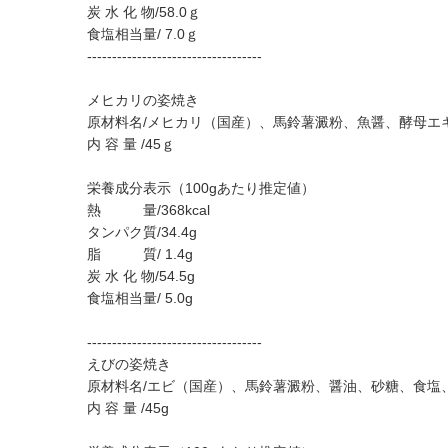
炭 水 化 物/58.0ｇ
食塩相当量/ 7.0ｇ
-----------------------------------
メヒカリの姿焼き
原材料名/メヒカリ（国産）、馬鈴薯澱粉、魚醤、酵母エ
内 容 量 /45ｇ
栄養成分表示（100gあたり推定値）
熱 量/368kcal
タンパク質/34.4g
脂 質/ 1.4g
炭 水 化 物/54.5g
食塩相当量/ 5.0g
-----------------------------------
えびの姿焼き
原材料名/エビ（国産）、馬鈴薯澱粉、醤油、砂糖、食塩
内 容 量 /45g