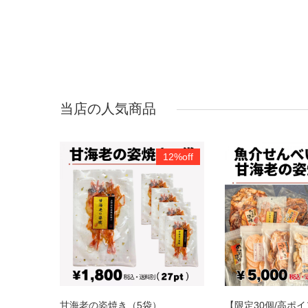
当店の人気商品
10%off
12%off
甘海老の姿焼き（5袋）