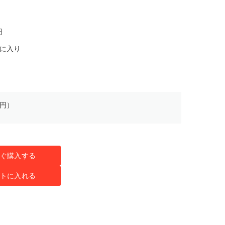
円
気に入り
0円）
ぐ購入する
トに入れる