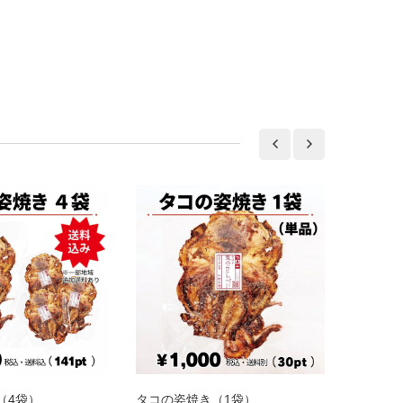
（4袋）
タコの姿焼き（1袋）
めひかり