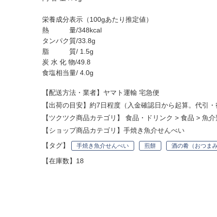
栄養成分表示（100gあたり推定値）
熱 量/348kcal
タンパク質/33.8g
脂 質/ 1.5g
炭 水 化 物/49.8
食塩相当量/ 4.0g
【配送方法・業者】ヤマト運輸 宅急便
【出荷の目安】約7日程度（入金確認日から起算。代引・
【ツクツク商品カテゴリ】
食品・ドリンク
>
食品
>
魚介
【ショップ商品カテゴリ】
手焼き魚介せんべい
【タグ】
手焼き魚介せんべい
煎餅
酒の肴（おつま
【在庫数】18