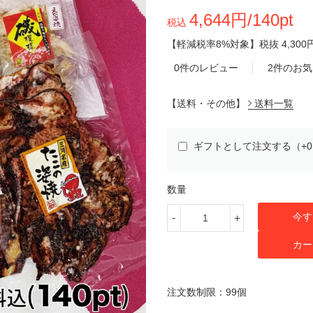
4,644円/140pt
税込
【軽減税率8%対象】
税抜
4,300
0件のレビュー
2件のお
【送料・その他】
送料一覧
ギフトとして注文する（+
数量
今す
-
+
カー
注文数制限：99個