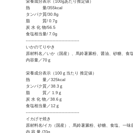
栄養成分表示（100gあたり推定値）
熱 量/355kcal
タンパク質/30.8g
脂 質/ 0.7g
炭 水 化 物/56.5
食塩相当量/ 7.0g
------------------------------------
いかのてりやき
原材料名／いか（国産）、馬鈴薯澱粉、醤油、砂糖、食
内容量／70ｇ
栄養成分表示（100ｇ当たり 推定値）
熱 量／325kcal
タンパク質／38.3ｇ
脂 質／ 1.9ｇ
炭 水 化 物／38.6ｇ
食塩相当量／12ｇ
------------------------------------
イカげそ焼き
原材料名/イカ（国産）、馬鈴薯澱粉、砂糖、食塩、一味
内 容 量 /70g