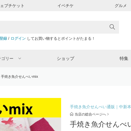
ウェブチケット
イベチケ
グルメ
登録
/
ログイン
してお買い物するとポイントがたまる！
ショップ
特集
テゴリー
手焼き魚介せんべいmix
手焼き魚介せんべい通販｜中新
当店の総合ページへ
手焼き魚介せんべい