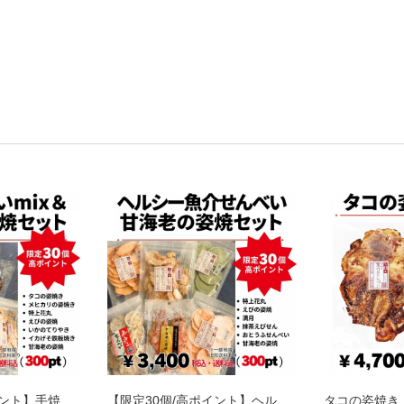
【限定30個/高ポイント】手焼き魚介せん..
【限定30個/高ポイント】ヘルシー魚介せ..
タコの姿焼き