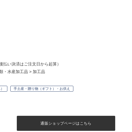
後払い決済はご注文日から起算）
類・水産加工品
>
加工品
み）
手土産・贈り物（ギフト）・お供え
通販ショップページはこちら