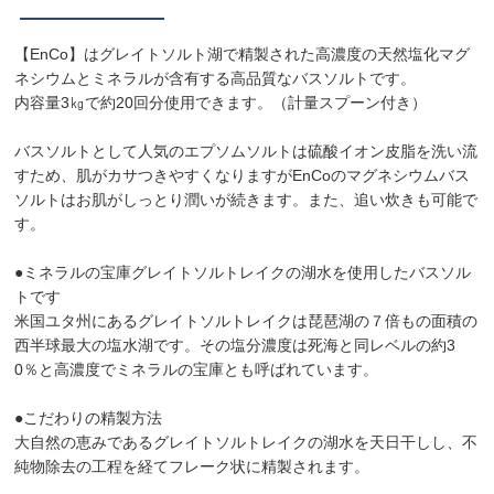
【EnCo】はグレイトソルト湖で精製された高濃度の天然塩化マグ
ネシウムとミネラルが含有する高品質なバスソルトです。
内容量3㎏で約20回分使用できます。（計量スプーン付き）
バスソルトとして人気のエプソムソルトは硫酸イオン皮脂を洗い流
すため、肌がカサつきやすくなりますがEnCoのマグネシウムバス
ソルトはお肌がしっとり潤いが続きます。また、追い炊きも可能で
す。
●ミネラルの宝庫グレイトソルトレイクの湖水を使用したバスソル
トです
米国ユタ州にあるグレイトソルトレイクは琵琶湖の７倍もの面積の
西半球最大の塩水湖です。その塩分濃度は死海と同レベルの約3
0％と高濃度でミネラルの宝庫とも呼ばれています。
●こだわりの精製方法
大自然の恵みであるグレイトソルトレイクの湖水を天日干しし、不
純物除去の工程を経てフレーク状に精製されます。