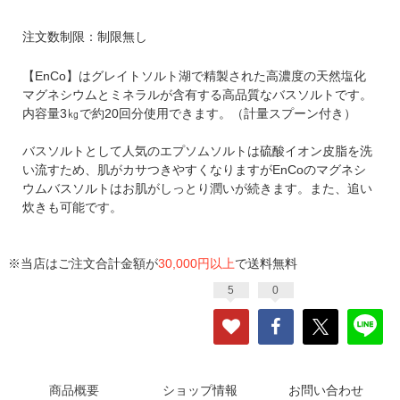
注文数制限：制限無し
【EnCo】はグレイトソルト湖で精製された高濃度の天然塩化
マグネシウムとミネラルが含有する高品質なバスソルトです。
内容量3㎏で約20回分使用できます。（計量スプーン付き）
バスソルトとして人気のエプソムソルトは硫酸イオン皮脂を洗
い流すため、肌がカサつきやすくなりますがEnCoのマグネシ
ウムバスソルトはお肌がしっとり潤いが続きます。また、追い
炊きも可能です。
※当店はご注文合計金額が
30,000円以上
で送料無料
5
0
商品概要
ショップ情報
お問い合わせ