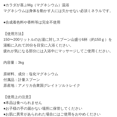
●カラダが喜ぶMg（マグネシウム）温浴
マグネシウムは身体を動かす人には欠かせない必須ミネラルです。
●合成着色料や香料等は完全不使用
【使用方法】
150〜200リットルのお湯に対しスプーン山盛り6杯（約150ｇ）を
湯船に入れて20分を目安に入浴ください。
疲れが気になる部分には入浴中にマッサージしてご使用ください。
内容量：3kg
原材料、成分：塩化マグネシウム
付属品：計量スプーン
原産地：アメリカ合衆国グレイトソルトレイク
【使用上の注意】
●本品は食べられません
●お子様の手の届かない場所に保管してください
●お肌に異常があらわれた場合にはご使用をおやめください