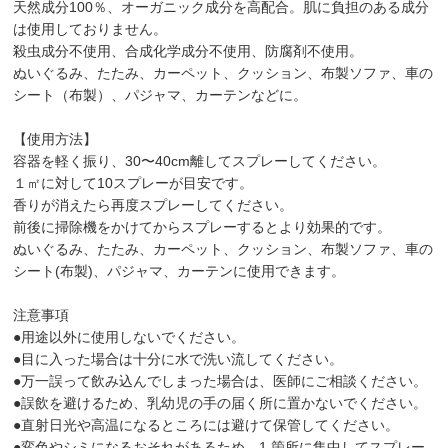
天然成分100％、オーガニック成分を高配合。肌に負担のある成分
は使用しておりません。
殺虫成分不使用、合成化学成分不使用、防腐剤不使用。
ぬいぐるみ、たたみ、カーペット、クッション、布製ソファ、車の
シート（布製）、パジャマ、カーテンなどに。
【使用方法】
容器を軽く振り、30〜40cm離してスプレーしてください。
１㎡に対して10スプレーが目安です。
香りが消えたら再度スプレーしてください。
前後に掃除機をかけてからスプレーするとより効果的です。
ぬいぐるみ、たたみ、カーペット、クッション、布製ソファ、車の
シート(布製)、パジャマ、カーテンに使用できます。
注意事項
●用途以外に使用しないでください。
●目に入った場合は十分に水で洗い流してください。
●万一誤って飲み込んでしまった場合は、医師にご相談ください。
●誤飲を避けるため、乳幼児の手の届く所に置かないでください。
●直射日光や高温になるところには避けて保管してください。
●変色やシミになるおそれがあるため、1 箇所に集中してスプレー