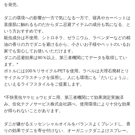
を発売。
ダニの環境への影響が一方で気になる一方で、寝具やカーペットは
直接肌に触れるものだからダニ忌避アイテムの成分も気になる、と
いう方おすすめです。
殺虫成分は不使用、シトロネラ、ゼラニウム、ラベンダーなどの精
油の香りの力でダニを避けるから、小さいお子様やペットのいるお
家でも安心してお使いいただけます。
ダニの忌避効果は90％以上、第三者機関にてデータを取得してい
ます。*
ボトルには100％リサイクルPETを使用。ラベルは大理石廃材とリ
サイクルプラスチックを採用し、人にも環境にも「だいじょうぶ」
といえるライフスタイルをご提案します。
*不快害虫ヤケヒョウヒダニ用、第三者機関にて効果測定実施済
み。住化テクノサービス株式会社調べ。使用環境により十分な効果
が得られないことがあります。
ダニが嫌がるエッセンシャルオイルをバランスよくブレンドし、香
りの効果でダニを寄せ付けない、オーガニックダニよけスプレー。