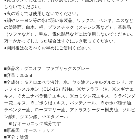
しないでください。
●火の近くでは使用しないでください。
●絹やレーヨン等の水に弱い布製品、ワックス、ペンキ、ニスなど
の塗装面、白木、桐、プラスチック（スチレン系など）、革製品
（ソファなど）、毛皮、電化製品などには使用しないでください。
万一かかってしまった場合はすぐにふき取ってください。
●開封後はなるべくお早めにご使用ください。
■商品名：ダニオフ ファブリックスプレー
■容量：250ml
■全成分：※アロエベラ液汁、水、ヤシ油アルキルグルコシド、オ
レフィンスルホン（C14-16）酸Na、※サフラワー油、※スギナエ
キス、※カニナバラ種子エキス、※カミツレ花エキス、※ラベンダ
ー花エキス、※ゴボウ根エキス、パンテノール、※ホホバ種子油、
ラベンダー油、ローズマリー油、アトラスシーダー樹皮油、ソルビ
ン酸K、クエン酸、※エタノール
※はオーガニック成分です
■原産国 オーストラリア
■区分：雑貨