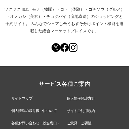
ツクツク!!!は、
モノ（物販）
・
コト（体験）
・
ゴチソウ（グルメ）
・
オメカシ（美容）
・
チョクバイ（産地直送）
のショッピングと
予約サイト。
みんなでシェアし合う
おすそ分けポイント機能
を搭
載した総合マーケットプレイスです。
サービス各種ご案内
サイトマップ
個人情報保護方針
個人情報の取り扱いについて
サイトご利用規約
各種お問い合わせ（総合窓口）
ご意見・ご要望