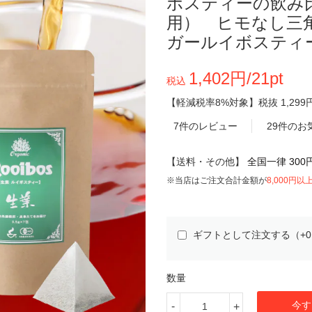
ボスティーの飲み
用） ヒモなし三角
ガールイボスティ
1,402円/21pt
税込
【軽減税率8%対象】
税抜
1,299
7件のレビュー
29件のお
【送料・その他】
全国一律 300
※当店はご注文合計金額が
8,000円以
ギフトとして注文する（+
数量
今す
-
+