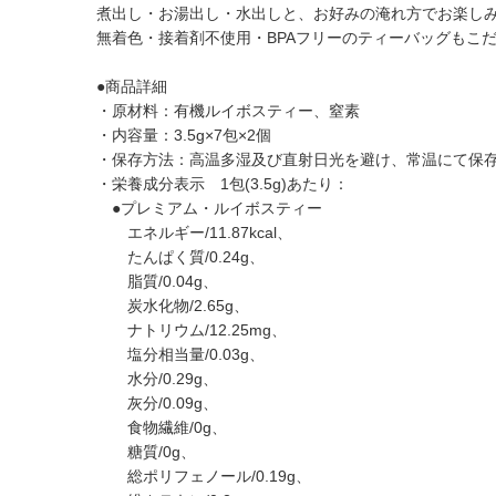
煮出し・お湯出し・水出しと、お好みの淹れ方でお楽し
無着色・接着剤不使用・BPAフリーのティーバッグもこ
●商品詳細
・原材料：有機ルイボスティー、窒素
・内容量：3.5g×7包×2個
・保存方法：高温多湿及び直射日光を避け、常温にて保
・栄養成分表示 1包(3.5g)あたり：
●プレミアム・ルイボスティー
エネルギー/11.87kcal、
たんぱく質/0.24g、
脂質/0.04g、
炭水化物/2.65g、
ナトリウム/12.25mg、
塩分相当量/0.03g、
水分/0.29g、
灰分/0.09g、
食物繊維/0g、
糖質/0g、
総ポリフェノール/0.19g、