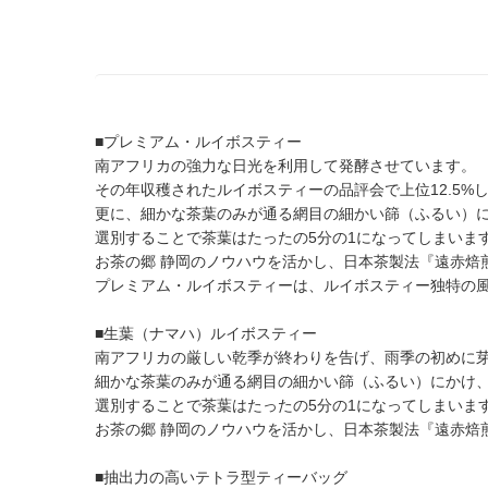
■プレミアム・ルイボスティー
南アフリカの強力な日光を利用して発酵させています。
その年収穫されたルイボスティーの品評会で上位12.5
更に、細かな茶葉のみが通る網目の細かい篩（ふるい）
選別することで茶葉はたったの5分の1になってしまいま
お茶の郷 静岡のノウハウを活かし、日本茶製法『遠赤焙
プレミアム・ルイボスティーは、ルイボスティー独特の
■生葉（ナマハ）ルイボスティー
南アフリカの厳しい乾季が終わりを告げ、雨季の初めに
細かな茶葉のみが通る網目の細かい篩（ふるい）にかけ
選別することで茶葉はたったの5分の1になってしまいま
お茶の郷 静岡のノウハウを活かし、日本茶製法『遠赤焙
■抽出力の高いテトラ型ティーバッグ