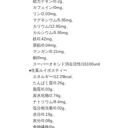
総カテキン/0.2g、
カフェイン/0mg、
リン/2.03mg、
マグネシウム/5.95mg、
カリウム/12.95mg、
カルシウム/5.95mg、
鉄/0.42mg、
亜鉛/0.04mg、
マンガン/0.21mg、
銅/0mg、
スーパーオキシド消去活性/16100unit
●生葉ルイボスティー
エネルギー/12.29kcal、
たんぱく質/0.26g、
脂質/0.03g、
炭水化物/2.74g、
ナトリウム/8.4mg、
塩分相当量/0.02g、
水分/0.19g、
灰分/0.08g、
食物繊維/0g、