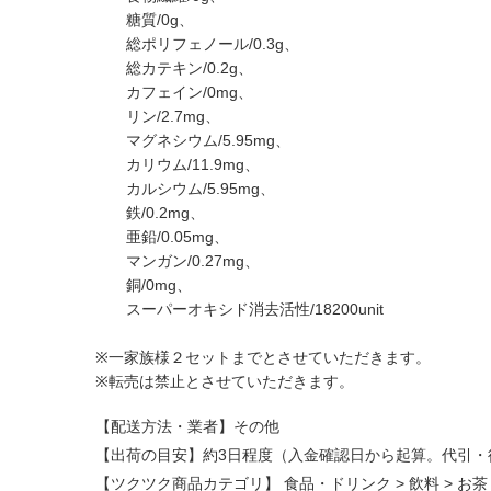
糖質/0g、
総ポリフェノール/0.3g、
総カテキン/0.2g、
カフェイン/0mg、
リン/2.7mg、
マグネシウム/5.95mg、
カリウム/11.9mg、
カルシウム/5.95mg、
鉄/0.2mg、
亜鉛/0.05mg、
マンガン/0.27mg、
銅/0mg、
スーパーオキシド消去活性/18200unit
※一家族様２セットまでとさせていただきます。
※転売は禁止とさせていただきます。
【配送方法・業者】その他
【出荷の目安】約3日程度（入金確認日から起算。代引・
【ツクツク商品カテゴリ】
食品・ドリンク
>
飲料
>
お茶