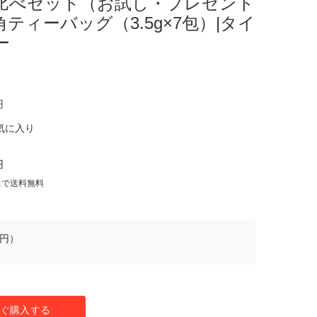
比べセット（お試し・プレゼント
ティーバッグ（3.5g×7包）|タイ
ー
円
気に入り
円
上
で送料無料
0円）
ぐ購入する