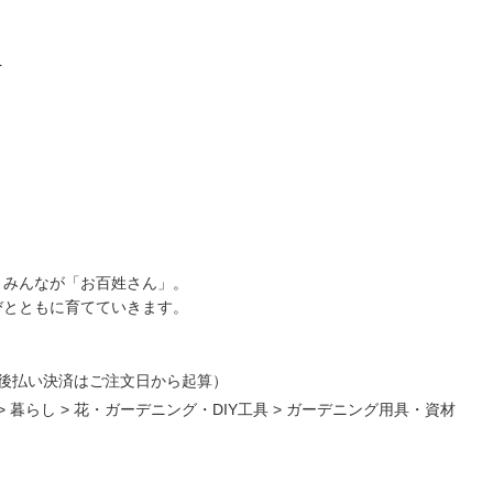
を
、みんなが「お百姓さん」。
びとともに育てていきます。
後払い決済はご注文日から起算）
>
暮らし
>
花・ガーデニング・DIY工具
>
ガーデニング用具・資材