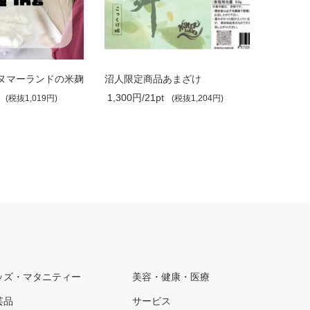
ヌマーランドの米麹
沼人限定商品あまざけ
1,300円/21pt
1,700円/
(税抜1,019円)
(税抜1,204円)
ッズ・マタニティー
美容・健康・医療
芸品
サービス