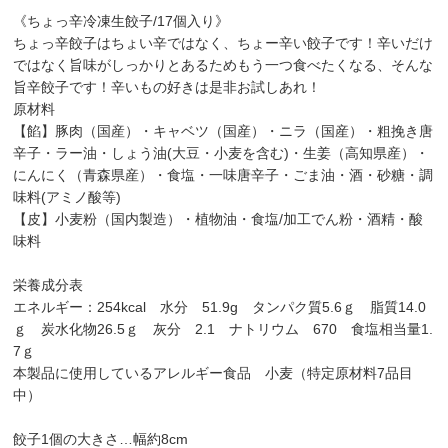
《ちょっ辛冷凍生餃子/17個入り》
ちょっ辛餃子はちょい辛ではなく、ちょー辛い餃子です！辛いだけ
ではなく旨味がしっかりとあるためもう一つ食べたくなる、そんな
旨辛餃子です！辛いもの好きは是非お試しあれ！
原材料
【餡】豚肉（国産）・キャベツ（国産）・ニラ（国産）・粗挽き唐
辛子・ラー油・しょう油(大豆・小麦を含む)・生姜（高知県産）・
にんにく（青森県産）・食塩・一味唐辛子・ごま油・酒・砂糖・調
味料(アミノ酸等)
【皮】小麦粉（国内製造）・植物油・食塩/加工でん粉・酒精・酸
味料
栄養成分表
エネルギー：254kcal 水分 51.9g タンパク質5.6ｇ 脂質14.0
ｇ 炭水化物26.5ｇ 灰分 2.1 ナトリウム 670 食塩相当量1.
7ｇ
本製品に使用しているアレルギー食品 小麦（特定原材料7品目
中）
餃子1個の大きさ…幅約8cm