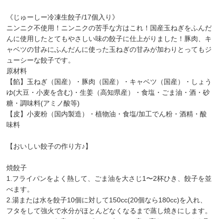
《じゅーしー冷凍生餃子/17個入り》
ニンニク不使用！ニンニクの苦手な方はこれ！国産玉ねぎをふんだ
んに使用したとてもやさしい味の餃子に仕上がりました！豚肉、キ
ャベツの甘みにふんだんに使った玉ねぎの甘みが加わりとってもジ
ューシーな餃子です。
原材料
【餡】玉ねぎ（国産）・豚肉（国産）・キャベツ（国産）・しょう
ゆ(大豆・小麦を含む)・生姜（高知県産）・食塩・ごま油・酒・砂
糖・調味料(アミノ酸等)
【皮】小麦粉（国内製造）・植物油・食塩/加工でん粉・酒精・酸
味料
【おいしい餃子の作り方♪】
焼餃子
1.フライパンをよく熱して、ごま油を大さじ1〜2杯ひき、餃子を並
べます。
2.湯または水を餃子10個に対して150cc(20個なら180cc)を入れ、
フタをして強火で水分がほとんどなくなるまで蒸し焼きにします。