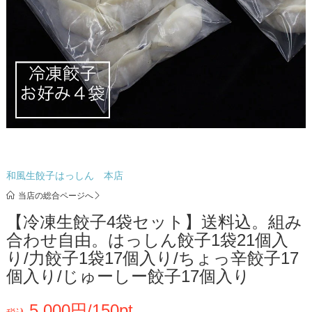
和風生餃子はっしん 本店
当店の総合ページへ
【冷凍生餃子4袋セット】送料込。組み
合わせ自由。はっしん餃子1袋21個入
り/力餃子1袋17個入り/ちょっ辛餃子17
個入り/じゅーしー餃子17個入り
5,000円/150pt