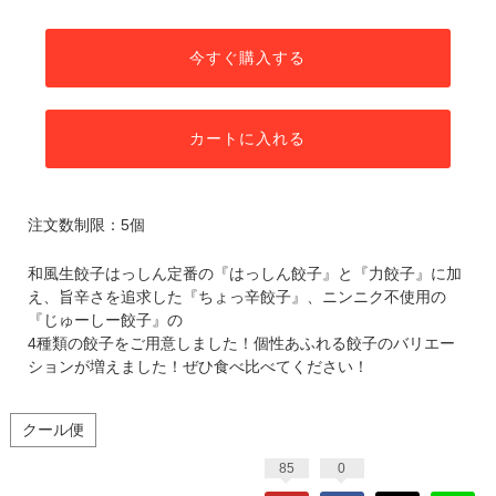
今すぐ購入する
カートに入れる
注文数制限：5個
和風生餃子はっしん定番の『はっしん餃子』と『力餃子』に加
え、旨辛さを追求した『ちょっ辛餃子』、ニンニク不使用の
『じゅーしー餃子』の
4種類の餃子をご用意しました！個性あふれる餃子のバリエー
ションが増えました！ぜひ食べ比べてください！
クール便
85
0