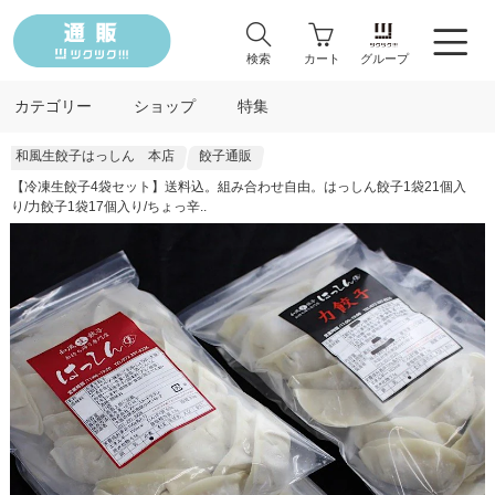
検索
カート
グループ
カテゴリー
ショップ
特集
和風生餃子はっしん 本店
餃子通販
【冷凍生餃子4袋セット】送料込。組み合わせ自由。はっしん餃子1袋21個入
り/力餃子1袋17個入り/ちょっ辛..