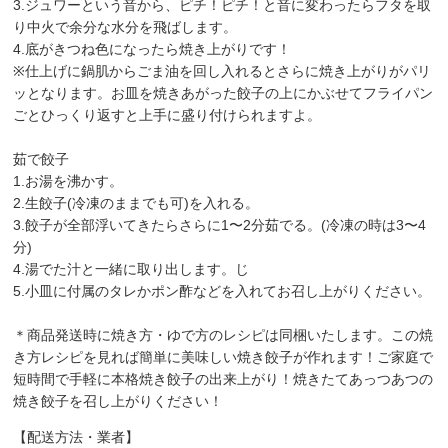
3.ジュワーという音から、ピチ！ピチ！と音に変わったらフタを取
り中火で余分な水分を飛ばします。
4.底がきつね色になったら焼き上がりです！
※仕上げに鍋肌からごま油を回し入れるとさらに焼き上がりがパリ
ッとなります。お皿を焼きあがった餃子の上にかぶせてフライパン
ごとひっくり返すと上手に盛り付けられますよ。
茹で餃子
1.お湯を沸かす。
2.生餃子(冷凍のままでも可)を入れる。
3.餃子が全部浮いてきたらさらに1〜2分茹でる。(冷凍の時は3〜4
分)
4.湯でた汁と一緒に取り出します。じ
5.小皿に付属のタレかポン酢などを入れてお召し上がりください。
＊商品発送時に焼き方・ゆで方のレシピは同梱いたします。この焼
き方レシピを見れば簡単に美味しい焼き餃子が作れます！ご家庭で
短時間で手軽に本格焼き餃子の出来上がり！焼きたてあっつあつの
焼き餃子を召し上がりください！
【配送方法・業者】