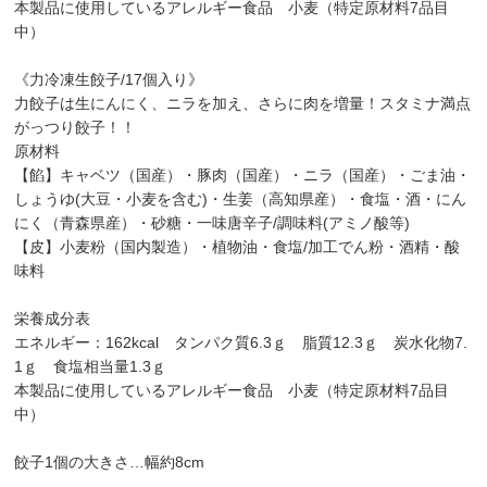
本製品に使用しているアレルギー食品 小麦（特定原材料7品目
中）
《力冷凍生餃子/17個入り》
力餃子は生にんにく、ニラを加え、さらに肉を増量！スタミナ満点
がっつり餃子！！
原材料
【餡】キャベツ（国産）・豚肉（国産）・ニラ（国産）・ごま油・
しょうゆ(大豆・小麦を含む)・生姜（高知県産）・食塩・酒・にん
にく（青森県産）・砂糖・一味唐辛子/調味料(アミノ酸等)
【皮】小麦粉（国内製造）・植物油・食塩/加工でん粉・酒精・酸
味料
栄養成分表
エネルギー：162kcal タンパク質6.3ｇ 脂質12.3ｇ 炭水化物7.
1ｇ 食塩相当量1.3ｇ
本製品に使用しているアレルギー食品 小麦（特定原材料7品目
中）
餃子1個の大きさ…幅約8cm