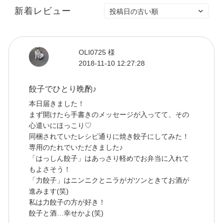
新着レビュー
OLI0725 様
2018-11-10 12:27:28
餃子でひとり晩酌♪
本日届きました！
まず開けたら手書きのメッセージが入ってて、その
心遣いにほっこり♡
同梱されていたレシピ通りに焼き餃子にしてみた！
専用のたれでいただきました♪
「はっしん餃子」はあっさり軽めでお弁当に入れて
もよさそう！
「力餃子」はニンニクとニラがガツンときてお酒が
進みます(笑)
私は力餃子の方が好き！
餃子と酒…幸せかよ(笑)