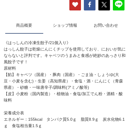
商品概要
ショップ情報
お問い合わせ
《はっしんの冷凍生餃子/21個入り》
はっしん餃子は乾燥にんにくチップを使用しており、においが気に
ならないと評判です。キャベツのうまみと食感が絶妙のあっさり和
風餃子です！
原材料
【餡】キャベツ（国産）・豚肉（国産）・ごま油・しょうゆ(大
豆・小麦を含む)・生姜（高知県産）・食塩・酒・にんにく（青森
県産）・砂糖・一味唐辛子/調味料(アミノ酸等)
【皮】小麦粉（国内製造）・植物油・食塩/加工でん粉・酒精・酸
味料
栄養成分表
エネルギー：155kcal タンパク質5.0ｇ 脂質8.9ｇ 炭水化物6.1
ｇ 食塩相当量1.5ｇ