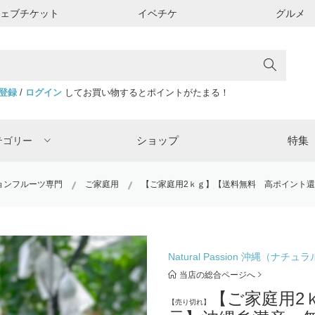
ウェブチケット
イベチケ
グルメ
登録
/
ログイン
してお買い物するとポイントがたまる！
ショップ
特集
テゴリー
ッションフルーツ専門
ご家庭用
【ご家庭用2ｋｇ】【送料無料 高ポイント還
Natural Passion 沖縄
当店の総合ページへ
【ご家庭用2
【売り切れ】