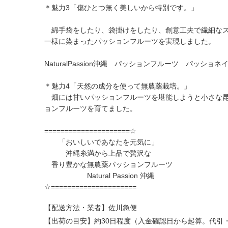
＊魅力3「傷ひとつ無く美しいから特別です。」
綿手袋をしたり、袋掛けをしたり、創意工夫で繊細なス
一様に染まったパッションフルーツを実現しました。
NaturalPassion沖縄 パッションフルーツ パッショ
＊魅力4「天然の成分を使って無農薬栽培。」
畑には甘いパッションフルーツを堪能しようと小さな昆
ョンフルーツを育てました。
=====================☆
「おいしいであなたを元気に」
沖縄糸満から上品で贅沢な
香り豊かな無農薬パッションフルーツ
Natural Passion 沖縄
☆=====================
【配送方法・業者】佐川急便
【出荷の目安】約30日程度（入金確認日から起算。代引