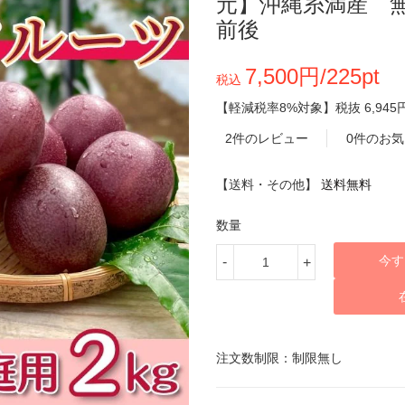
元】沖縄糸満産 
前後
7,500円/225pt
税込
【軽減税率8%対象】
税抜
6,945
2件のレビュー
0件のお
【送料・その他】
送料無料
数量
今す
-
+
注文数制限：制限無し