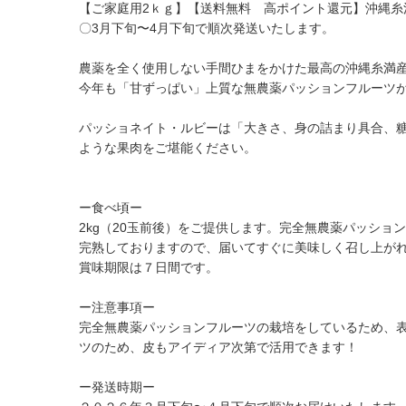
【ご家庭用2ｋｇ】【送料無料 高ポイント還元】沖縄糸
〇3月下旬〜4月下旬で順次発送いたします。
農薬を全く使用しない手間ひまをかけた最高の沖縄糸満産
今年も「甘ずっぱい」上質な無農薬パッションフルーツがで
パッショネイト・ルビーは「大きさ、身の詰まり具合、
ような果肉をご堪能ください。
ー食べ頃ー
2kg（20玉前後）をご提供します。完全無農薬パッショ
完熟しておりますので、届いてすぐに美味しく召し上が
賞味期限は７日間です。
ー注意事項ー
完全無農薬パッションフルーツの栽培をしているため、
ツのため、皮もアイディア次第で活用できます！
ー発送時期ー