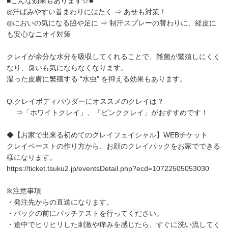
■こんな効果もあります☆■
◎汗ばみやすい首まわりにはたく ⇒ あせも対策！
◎においの気になる脇や足に ⇒ 制汗スプレーの替わりに、経皮に
も安心なニオイ対策
クレイが余分な水分を吸収してくれることで、雑菌が繁殖しにくく
なり、臭いも気にならなくなります。
湿った皮膚に繁殖する “水虫” を抑える効果もあります。
Q.クレイボディパウダーにオススメのクレイは？
⇒「ホワイトクレイ」、「ピンククレイ」がおすすめです！
◆【お家で出来る初めてのクレイフェイシャル】WEBチケット
クレイペーストの作り方から、お顔のクレイパックをお家でできる
様になります。
https://ticket.tsuku2.jp/eventsDetail.php?ecd=10722505053030
※注意事項
・発注先からの直送になります。
・パックの前にパッチテストを行ってください。
・途中でヒリヒリした刺激や痒みを感じたら、すぐに洗い流してく