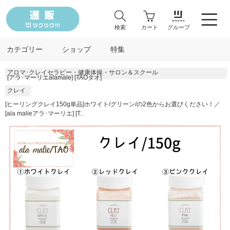
検索
カート
グループ
カテゴリー
ショップ
特集
アロマ･クレイセラピー・健康体操・サロン＆スクール
[アラ･マーリエalamale] [TAOタオ]
クレイ
[ヒーリングクレイ150g単品]ホワイト/グリーン/の2色からお選びください！／
[ala malieアラ･マーリエ] [T..