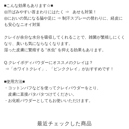
■こんな効果もあります☆■
◎汗ばみやすい首まわりにはたく ⇒
あせも対策！
◎においの気になる脇や足に ⇒
制汗スプレーの替わりに、経皮に
も安心なニオイ対策
クレイが余分な水分を吸収してくれることで、雑菌が繁殖しにくく
なり、臭いも気にならなくなります。
湿った皮膚に繁殖する “水虫” を抑える効果もあります。
Q.クレイボディパウダーにオススメのクレイは？
⇒「ホワイトクレイ」、「ピンククレイ」がおすすめです！
■使用方法■
・コットンパフなどを使ってクレイパウダーをとり、
皮膚に直接パタパタつけてください。
・お化粧パウダーとしてもお使いいただけます。
最近チェックした商品