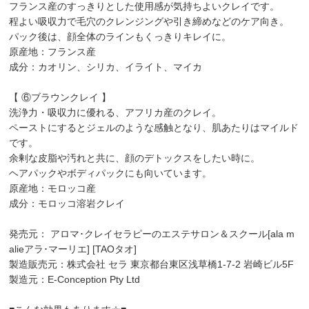
フランス産のすっきりとした使用感が気持ちよいクレイです。
程よい吸収力で毛穴のクレンジングや引き締めなどのケア向き。
パック後は、顔全体のラインもくっきりキレイに。
原産地：フランス産
成分：カオリン、シリカ、イライト、マイカ
【 ⑥ブラウンクレイ 】
洗浄力・吸収力に優れる、アフリカ産のクレイ。
ペーストにするとジェルのような感触となり、肌あたりはマイルド
です。
余剰な皮脂や汚れと共に、顔のデトックスをしたい時に。
ヘアパックやボディパックにも向いています。
原産地：モロッコ産
成分：モロッコ溶岩クレイ
発売元： アロマ･クレイセラピーのエステサロン＆スクール[ala m
alieアラ･マーリエ] [TAOタオ]
製造販売元：株式会社 セラ 東京都台東区浅草橋1-7-2 岩崎ビル5F
製造元：E-Conception Pty Ltd