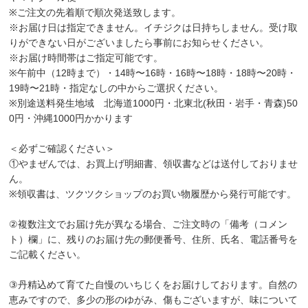
※ご注文の先着順で順次発送致します。
※お届け日は指定できません。イチジクは日持ちしません。受け取
りができない日がございましたら事前にお知らせください。
※お届け時間帯はご指定可能です。
※午前中（12時まで）・14時〜16時・16時〜18時・18時〜20時・
19時〜21時・指定なしの中からご選択ください。
※別途送料発生地域 北海道1000円・北東北(秋田・岩手・青森)50
0円・沖縄1000円かかります
＜必ずご確認ください＞
①やまぜんでは、お買上げ明細書、領収書などは送付しておりませ
ん。
※領収書は、ツクツクショップのお買い物履歴から発行可能です。
②複数注文でお届け先が異なる場合、ご注文時の「備考（コメン
ト）欄」に、残りのお届け先の郵便番号、住所、氏名、電話番号を
ご記載ください。
③丹精込めて育てた自慢のいちじくをお届けしております。自然の
恵みですので、多少の形のゆがみ、傷もございますが、味について