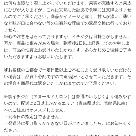
は何ら支障なく召し上がっていただけます。果実が完熟すると果皮
にひびが入りますが、これは完熟した証拠で食味には支障ありませ
んのでご了承ください。商品がイメージと違う、甘みが濃い、薄い
など味が口に合わない等の主観的な理由での返品交換は行っており
ません。
細心の注意をはらっておりますが、イチジクは日持ちがしません。
万が一商品に傷みがある場合、到着後2日以上経過してのお申し出
は、商品の性質上お受けいたしかねます。あらかじめご理解ご了承
いただきますようお願いいたします。
④お客様のご都合で一定日数以上ご不在により受け取りいただけな
い場合は、品質上心配ですので返品扱いとさせていただきます。そ
の場合も商品代は返金いたしかねますのでご了承ください。
⑤黒イチジク（アヌールドカロン）は普通のいちじくより傷みやす
いので、配送に2日以上かかるエリア（青森県以北、宮崎県以南）
へのご注文はオススメしません。
・到着日の指定はできません。
・発送時に受け取りができない日がございましたら、にお知らせく
ださい。