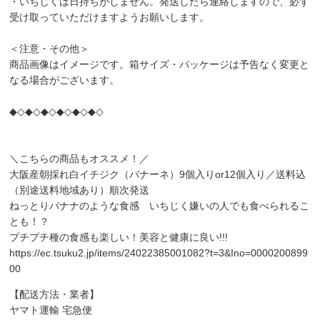
・いちじくは日持ちがしません。発送したら連絡しますので、必ず
受け取っていただけますようお願いします。
＜注意・その他＞
商品画像はイメージです。箱サイズ・パッケージは予告なく変更と
なる場合がございます。
◆◇◆◇◆◇◆◇◆◇◆◇
＼こちらの商品もオススメ！／
大阪産朝採れ白イチジク（バナーネ）9個入りor12個入り／送料込
（別途送料地域あり）順次発送
ねっとりバナナのような食感 いちじく嫌いの人でも食べられるこ
とも！？
プチプチ種の食感も楽しい！美容と健康に良い!!!
https://ec.tsuku2.jp/items/24022385001082?t=3&Ino=0000200899
00
【配送方法・業者】
ヤマト運輸 宅急便