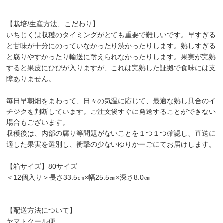
【栽培/生産方法、こだわり】
いちじくは収穫のタイミングがとても重要で難しいです。早すぎる
と甘味が十分にのっていなかったり渋かったりします。熟しすぎる
と腐りやすかったり輸送に耐えられなかったりします。果実が完熟
すると果皮にひびが入りますが、これは完熟した証拠で食味には支
障ありません。
毎日早朝畑をまわって、日々の気温に応じて、最適な熟し具合のイ
チジクを判断しています。ご注文後すぐに発送することができない
場合もございます。
収穫後は、内部の腐り等問題がないことを１つ１つ確認し、直送に
適した果実を選別し、衝撃の少ないゆりかーごにてお届けします。
【箱サイズ】80サイズ
＜12個入り＞長さ33.5㎝×幅25.5㎝×深さ8.0㎝
【配送方法について】
ヤマトクール便