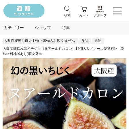
検索
カート
グループ
カテゴリー
ショップ
特集
大阪府寝屋川市 お野菜・果物のお店 やまぜん
食品
果物
大阪産朝採れ黒イチジク（ヌアールドカロン）12個入り／クール便送料込（別
途送料地域あり)順次発送