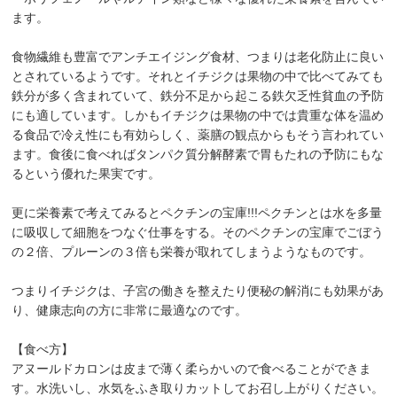
ます。
食物繊維も豊富でアンチエイジング食材、つまりは老化防止に良い
とされているようです。それとイチジクは果物の中で比べてみても
鉄分が多く含まれていて、鉄分不足から起こる鉄欠乏性貧血の予防
にも適しています。しかもイチジクは果物の中では貴重な体を温め
る食品で冷え性にも有効らしく、薬膳の観点からもそう言われてい
ます。食後に食べればタンパク質分解酵素で胃もたれの予防にもな
るという優れた果実です。
更に栄養素で考えてみるとペクチンの宝庫!!!ペクチンとは水を多量
に吸収して細胞をつなぐ仕事をする。そのペクチンの宝庫でごぼう
の２倍、プルーンの３倍も栄養が取れてしまうようなものです。
つまりイチジクは、子宮の働きを整えたり便秘の解消にも効果があ
り、健康志向の方に非常に最適なのです。
【食べ方】
アヌールドカロンは皮まで薄く柔らかいので食べることができま
す。水洗いし、水気をふき取りカットしてお召し上がりください。