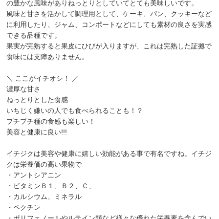
の豊かな風味がありねっとりとしていてとても美味しいです。
風味と甘さを活かして調理用として、ケーキ、パン、クッキーなど
に利用したり、ジャム、コンポートなどにしても素材の良さを実感
できる品種です。
果実が完熟すると果皮にひびが入りますが、これは完熟した証拠で
食味には支障ありません。
＼ ここがイチオシ！ ／
濃厚な甘さ
ねっとりとした食感
いちじく嫌いの人でも食べられることも！？
プチプチ種の食感も楽しい！
美容と健康に良い!!!
イチジクは美容や健康に嬉しい効能がある事で有名ですね。イチジ
クは栄養価の高い果物で
・アントシアニン
・ビタミンＢ１、Ｂ２、Ｃ、
・カルシウム、ミネラル
・ペクチン
・ポリフェノールやルテイン類など様々な優れた栄養素を含んでい