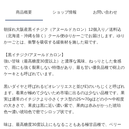
商品概要
ショップ情報
お問い合わせ
朝採れ大阪産黒イチジク（アヌールドカロン）12個入り／送料込
（北海道・沖縄を除く）クール便ゆりかーごでお届けします。ゆり
かーごとは、衝撃を吸収する緩衝材を施した箱です。
【黒イチジク/アヌールドカロン】
強い甘味（最高糖度30度以上）と濃厚な風味、ねっりとした食感
で、雨にも強く裂果しない特徴があり、最も甘い優良品種で樹上の
ケーキとも呼ばれています。
黒いダイヤと呼ばれるビオレソリエスと並び幻のいちじくと呼ばれ
ます。着果が極めて少ないため市場に出るのは少ない品種です。果
実は通常のイチジクより小さくナス型の25〜70gほどの小〜中程度
の大きさで、果皮は黒に近い濃い紫で、果肉は赤みがかった琥珀
色〜濃い琥珀色で密でシロップ状です。
味は、最高糖度30度以上にもなることもある極甘品種で、ベリー