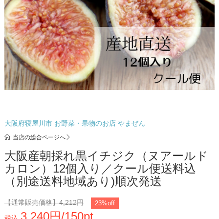
大阪府寝屋川市 お野菜・果物のお店 やまぜん
当店の総合ページへ
大阪産朝採れ黒イチジク（ヌアールド
カロン）12個入り／クール便送料込
（別途送料地域あり)順次発送
【通常販売価格】
4,212円
23%off
3,240円/150pt
税込