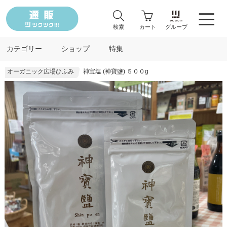
検索
カート
グループ
カテゴリー
ショップ
特集
オーガニック広場ひふみ
神宝塩 (神寶鹽) ５００g