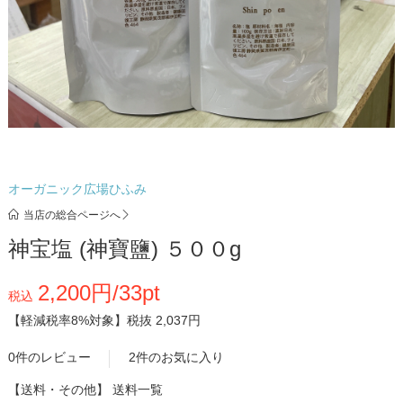
オーガニック広場ひふみ
当店の総合ページへ
神宝塩 (神寶鹽) ５００g
2,200円/33pt
税込
【軽減税率8%対象】
税抜 2,037円
0件のレビュー
2件のお気に入り
【送料・その他】
送料一覧