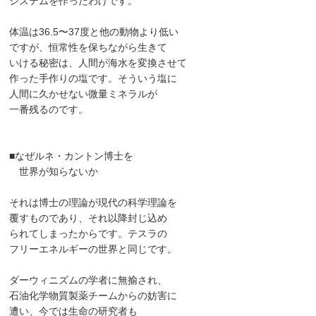
システムを作ったわけです。
体温は36.5〜37度と他の動物より低い
ですが、恒常性を保ちながら生きて
いける秘密は、人間が海水を変換させて
作った手作りの塩です。そういう塩に
人間に久かせない微量ミネラルが
一番残るのです。
■なぜルネ・カントン博士を
世界が知らないか
それは博士の理論が現代の科学理論を
覆すものであり、それ以降封じ込め
られてしまったからです。テスラの
フリーエネルギーの世界と同じです。
ダーウィニズムの学者に無揄され、
石油化学物質製薬チームからの妨害に
遭い、今では生命の研究者も