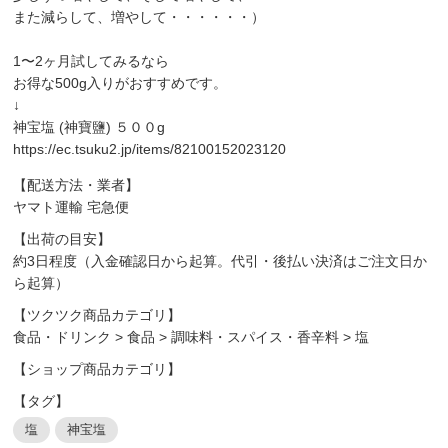
また減らして、増やして・・・・・・）
1〜2ヶ月試してみるなら
お得な500g入りがおすすめです。
↓
神宝塩 (神寶鹽) ５００g
https://ec.tsuku2.jp/items/82100152023120
【配送方法・業者】
ヤマト運輸 宅急便
【出荷の目安】
約3日程度（入金確認日から起算。代引・後払い決済はご注文日か
ら起算）
【ツクツク商品カテゴリ】
食品・ドリンク
>
食品
>
調味料・スパイス・香辛料
>
塩
【ショップ商品カテゴリ】
【タグ】
塩
神宝塩