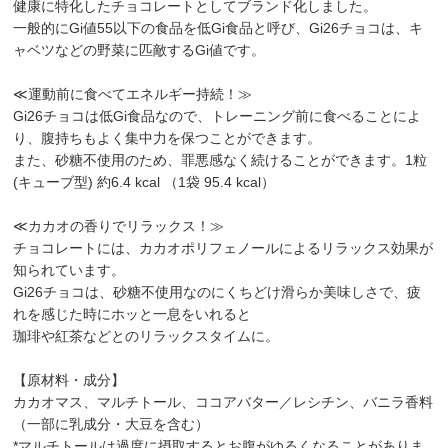
健康に特化したチョコレートとしてブランド化しました。
一般的にGi値55以下の食品を低Gi食品と呼び、Gi26チョコは、キ
ャベツなどの野菜に匹敵するGi値です。
≪運動前に食べてエネルギー持続！≫
Gi26チョコは低Gi食品なので、トレーニング前に食べることによ
り、腹持ちもよく集中力を保つことができます。
また、砂糖不使用のため、罪悪感なく続けることができます。1粒
(キューブ型) 約6.4 kcal （1袋 95.4 kcal）
≪カカオの香りでリラックス！≫
チョコレートには、カカオポリフェノールによるリラックス効果が
知られています。
Gi26チョコは、砂糖不使用なのにくちどけ滑らか美味しさで、疲
れを感じた時にホッと一息をいれると
珈琲や紅茶などとのリラックスタイムに。
【原材料・成分】
カカオマス、マルチトール、ココアバター／レシチン、バニラ香料
（一部に乳成分・大豆を含む）
*マルチトールは過度に摂取するとお腹がゆるくなることがありま