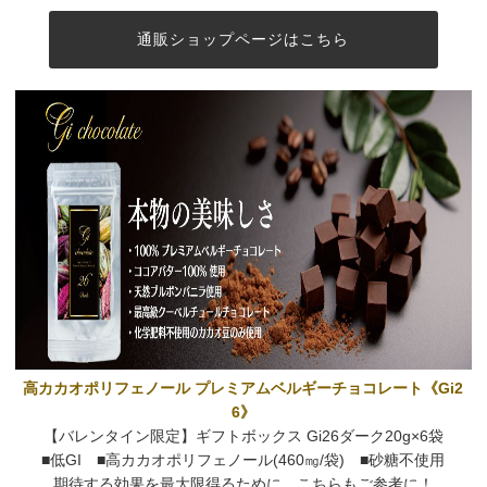
通販ショップページはこちら
高カカオポリフェノール プレミアムベルギーチョコレート《Gi2
6》
【バレンタイン限定】ギフトボックス Gi26ダーク20g×6袋
■低GI ■高カカオポリフェノール(460㎎/袋) ■砂糖不使用
期待する効果を最大限得るために、こちらもご参考に！