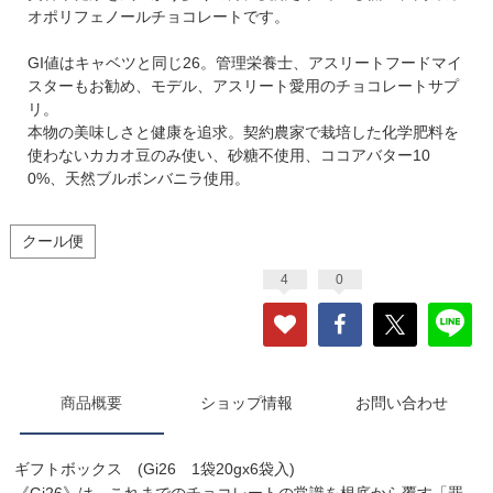
オポリフェノールチョコレートです。
GI値はキャベツと同じ26。管理栄養士、アスリートフードマイ
スターもお勧め、モデル、アスリート愛用のチョコレートサプ
リ。
本物の美味しさと健康を追求。契約農家で栽培した化学肥料を
使わないカカオ豆のみ使い、砂糖不使用、ココアバター10
0%、天然ブルボンバニラ使用。
クール便
4
0
商品概要
ショップ情報
お問い合わせ
ギフトボックス (Gi26 1袋20gx6袋入)
《Gi26》は、これまでのチョコレートの常識を根底から覆す「罪