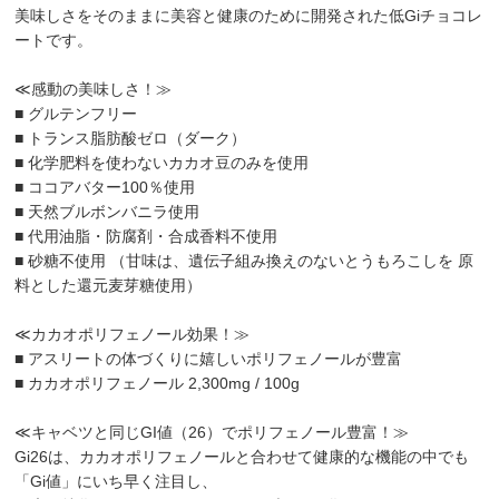
美味しさをそのままに美容と健康のために開発された低Giチョコレ
ートです。
≪感動の美味しさ！≫
■ グルテンフリー
■ トランス脂肪酸ゼロ（ダーク）
■ 化学肥料を使わないカカオ豆のみを使用
■ ココアバター100％使用
■ 天然ブルボンバニラ使用
■ 代用油脂・防腐剤・合成香料不使用
■ 砂糖不使用 （甘味は、遺伝子組み換えのないとうもろこしを 原
料とした還元麦芽糖使用）
≪カカオポリフェノール効果！≫
■ アスリートの体づくりに嬉しいポリフェノールが豊富
■ カカオポリフェノール 2,300mg / 100g
≪キャベツと同じGI値（26）でポリフェノール豊富！≫
Gi26は、カカオポリフェノールと合わせて健康的な機能の中でも
「Gi値」にいち早く注目し、