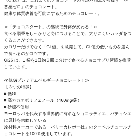
悪感ゼロ」のチョコレート。
健康な体質改善を可能にするためのチョコレート。
≪「チョコスタート」の継続で身体が変わる！≫
食べる順番をしっかりと身につけることで、太りにくいカラダをつ
くることができます。
カロリーだけでなく「Gi 値」を意識して、Gi 値の低いものを選ん
で食べるのがコツです。
Gi26 は、1 袋を1日約５回に分けて食べるチョコサプリ習慣を推奨
しています。
≪低Giプレミアムベルギーチョコレート！≫
【３つの特徴】
■ 低GI
■ 高カカオポリフェノール（460mg/袋）
■ 砂糖不使用
ヨーロッパを代表する世界的に有名なショコラティエ、パティシエ
に原料を供給している
原材料メーカーである「バリーカレボー社」のクーベルチュールチ
ョコレートを100％使用しています。