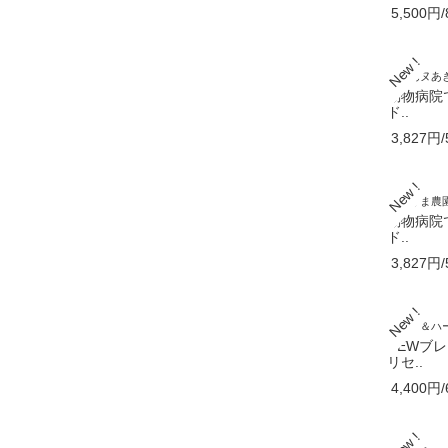
5,500円/
うどんヌあ
動物病院
ド..
3,827円/
おとうま農
動物病院
ド..
3,827円/
アロマ＆ハー
NEWブ
リセ..
4,400円/