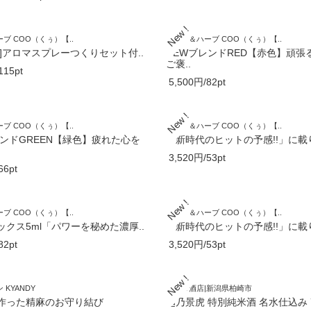
ブ COO（くぅ）【..
アロマ＆ハーブ COO（くぅ）【..
]アロマスプレーつくりセット付..
NEWブレンドRED【赤色】頑張
ご褒..
115pt
5,500円/82pt
ブ COO（くぅ）【..
アロマ＆ハーブ COO（くぅ）【..
レンドGREEN【緑色】疲れた心を
「新時代のヒットの予感!!」に載り
3,520円/53pt
66pt
ブ COO（くぅ）【..
アロマ＆ハーブ COO（くぅ）【..
ックス5ml「パワーを秘めた濃厚..
「新時代のヒットの予感!!」に載り
82pt
3,520円/53pt
KYANDY
ノマタ酒店|新潟県柏崎市
作った精麻のお守り結び
越乃景虎 特別純米酒 名水仕込み 72