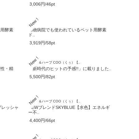
3,006円/46pt
JUN
ト用酵素
動物病院でも使われているペット用酵素
ド..
3,919円/58pt
アロマ＆ハーブ COO（くぅ）【..
油性・精
「新時代のヒットの予感!!」に載りました..
5,500円/82pt
アロマ＆ハーブ COO（くぅ）【..
プレッシャ
NEWブレンドSKYBLUE【水色】エネルギ
ー不..
4,400円/66pt