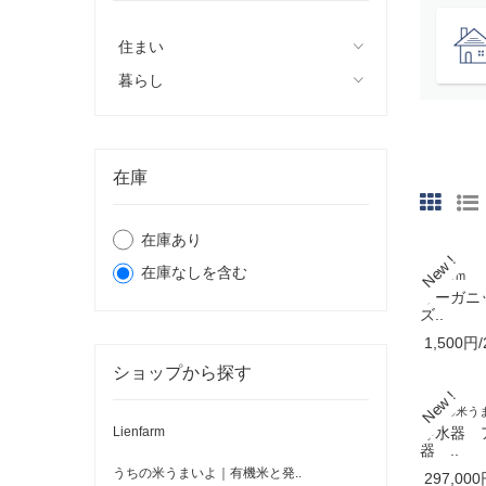
住まい
暮らし
在庫
在庫あり
在庫なしを含む
Lienfarm
オーガニ
ズ..
1,500円/
ショップから探す
うちの米うま
浄水器 
Lienfarm
器 ..
うちの米うまいよ｜有機米と発..
297,000