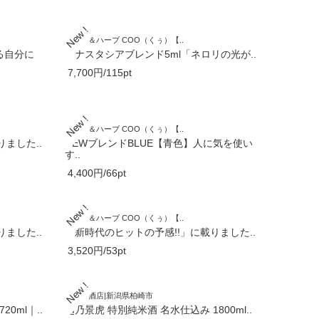
アロマ＆ハーブ COO（くぅ）【..
る自分に
アナスタシアブレンド5ml「ネロリの光が..
7,700円/115pt
アロマ＆ハーブ COO（くぅ）【..
ました..
NEWブレンドBLUE【青色】人に気を使い
す..
4,400円/66pt
アロマ＆ハーブ COO（くぅ）【..
ました..
「新時代のヒットの予感!!」に載りました..
3,520円/53pt
ノマタ酒店|新潟県柏崎市
0ml｜..
越乃景虎 特別純米酒 名水仕込み 1800ml..