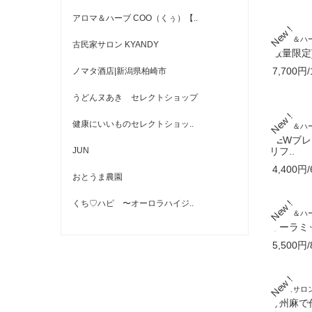
アロマ＆ハーブ COO（くぅ）【..
アロマ＆ハー
古民家サロン KYANDY
[数量限定
7,700円/
ノマタ酒店|新潟県柏崎市
うどんヌあき セレクトショップ
健康にいいものセレクトショッ..
アロマ＆ハー
NEWブ
リフ..
JUN
4,400円/
おとうま農園
くち♡ハピ 〜オーロラハイジ..
アロマ＆ハー
オーラミ
5,500円/
古民家サロン 
野州麻で