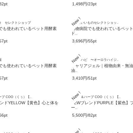
82pt
1,498円/23pt
き セレクトショップ
健康にいいものセレクトショッ..
でも使われているペット用酵素
動物病院でも使われているペッ
ド..
57pt
3,696円/55pt
園
くち♡ハピ 〜オーロラハイジ..
でも使われているペット用酵素
キャリアジェル｜植物由来・無
油..
57pt
3,410円/51pt
ブ COO（くぅ）【..
アロマ＆ハーブ COO（くぅ）【..
レンドYELLOW【黄色】心と体を
NEWブレンドPURPLE【紫色】
ー..
66pt
5,500円/82pt