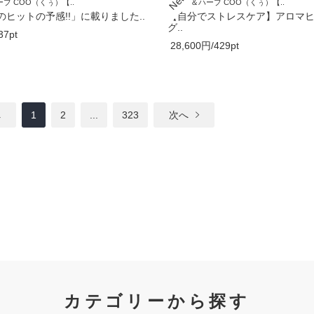
ブ COO（くぅ）【..
アロマ＆ハーブ COO（くぅ）【..
ヒットの予感!!」に載りました..
【自分でストレスケア】アロマ
グ..
37pt
28,600円/429pt
へ
1
2
...
323
次へ
カテゴリーから探す