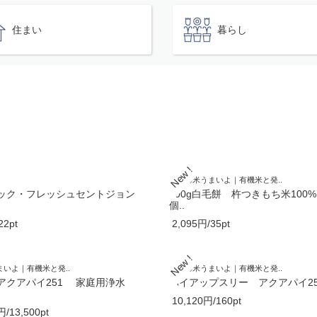
住まい
暮らし
うちの米うまいよ｜有機米と発..
ック・フレッシュセントジョン
800g白毛餅 杵つきもち米100%
個..
22pt
2,095円/35pt
いよ｜有機米と発..
うちの米うまいよ｜有機米と発..
アクアパイ251 家庭用浄水
パイアップスリー アクアパイ251
10,120円/160pt
円/13,500pt