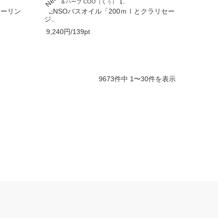
アロマ＆ハーブ COO（くぅ）【..
ヒーリン
KENSOバスオイル「200ｍｌとクラリセー
ジ..
9,240円/139pt
9673件中 1〜30件を表示