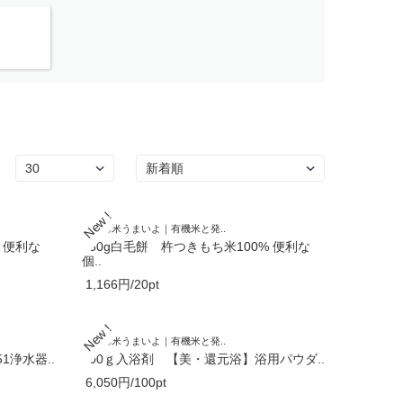
うちの米うまいよ｜有機米と発..
 便利な
350g白毛餅 杵つきもち米100% 便利な
個..
1,166円/20pt
うちの米うまいよ｜有機米と発..
浄水器..
500ｇ入浴剤 【美・還元浴】浴用パウダ..
6,050円/100pt