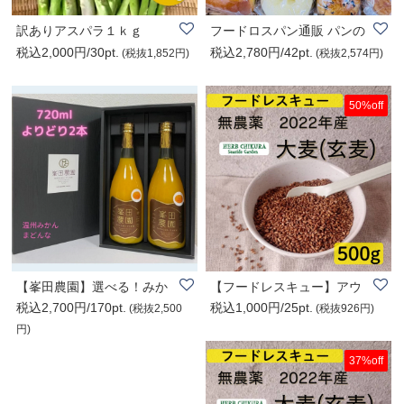
訳ありアスパラ１ｋｇ
フードロスパン通販 パンの
税込2,000円/30pt.
税込2,780円/42pt.
詰め合わせ（5..
(税抜1,852円)
(税抜2,574円)
50%off
【峯田農園】選べる！みか
【フードレスキュー】アウ
税込2,700円/170pt.
税込1,000円/25pt.
んジュース(202..
トレット品 202..
(税抜2,500
(税抜926円)
円)
37%off