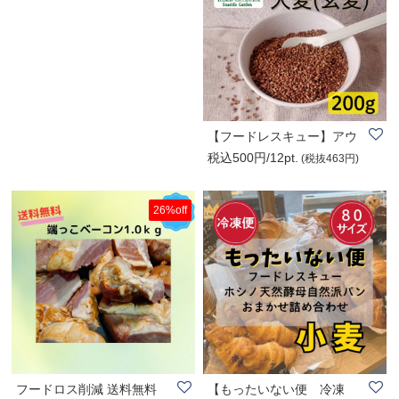
【フードレスキュー】アウ
税込500円/12pt.
トレット品 202..
(税抜463円)
26%off
フードロス削減 送料無料
【もったいない便 冷凍