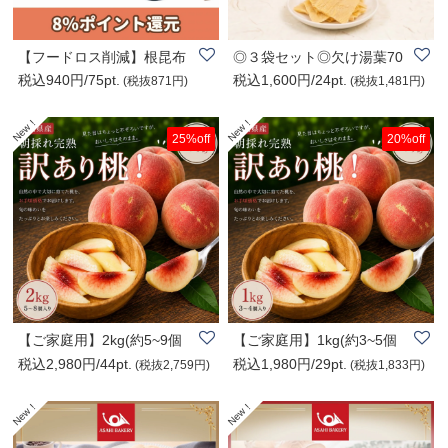
【フードロス削減】根昆布
◎３袋セット◎欠け湯葉70
税込940円/75pt.
税込1,600円/24pt.
しょうゆ 1L【..
g◎乾燥湯葉◎栄養..
(税抜871円)
(税抜1,481円)
25%off
20%off
【ご家庭用】2kg(約5~9個
【ご家庭用】1kg(約3~5個
税込2,980円/44pt.
税込1,980円/29pt.
入)新潟県産 朝..
入)新潟県産 朝..
(税抜2,759円)
(税抜1,833円)