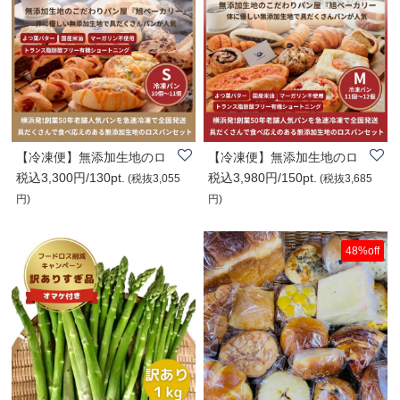
【冷凍便】無添加生地のロ
【冷凍便】無添加生地のロ
税込3,300円/130pt.
税込3,980円/150pt.
スパンセットS..
スパンセットM..
(税抜3,055
(税抜3,685
円)
円)
48%off