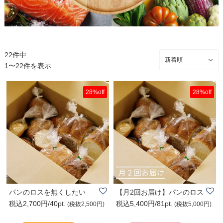
22件中
1〜22件を表示
28%off
28%off
パンのロスを無くしたい
【月2回お届け】パンのロス
税込2,700円/40pt.
税込5,400円/81pt.
を無くしたい..
(税抜2,500円)
(税抜5,000円)