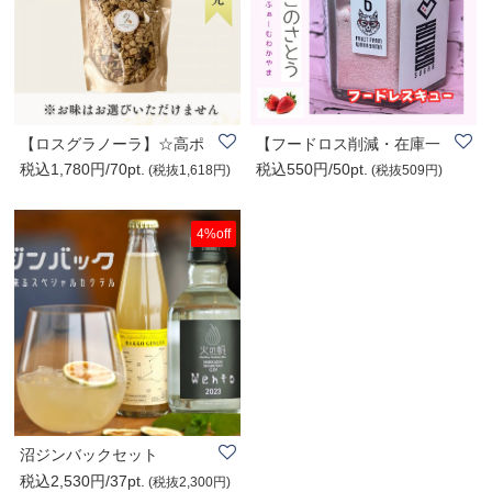
【ロスグラノーラ】☆高ポ
【フードロス削減・在庫一
税込1,780円/70pt.
税込550円/50pt.
イント還元☆【送..
掃半額セール】..
(税抜1,618円)
(税抜509円)
4%off
沼ジンバックセット
税込2,530円/37pt.
(税抜2,300円)