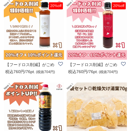
20%off
20%off
【フードロス削減】がごめ
【フードロス削減】がごめ
税込760円/76pt.
税込760円/76pt.
昆布白だしつゆ..
ビーツドレッシ..
(税抜704円)
(税抜704円)