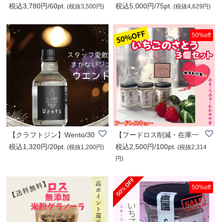
税込3,780円/60pt.
税込5,000円/75pt.
【福生ハム】端..
便】ホシノ天然酵..
(税抜3,500円)
(税抜4,629円)
50%off
【クラフトジン】Wento/30
【フードロス削減・在庫一
税込1,320円/20pt.
税込2,500円/100pt.
0ml
掃半額セール】..
(税抜1,200円)
(税抜2,314
円)
50%off