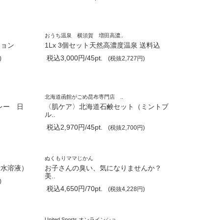
おうち温泉 横須賀 増田高濃..
ション
1Lx 3個セット天然高濃度温泉 送料込
税込3,000円/45pt.
)
(税抜2,727円)
北海道函館がごめ昆布専門店 ..
レー 日
〈肌ケア〉北海道石鹸セット（ミントブ
ル..
税込2,970円/45pt.
(税抜2,700円)
ぬくもりママじかん
素水溶液）
お子さんの臭い、気になりませんか？
美..
)
税込4,650円/70pt.
(税抜4,228円)
United Sports オンラインショ..