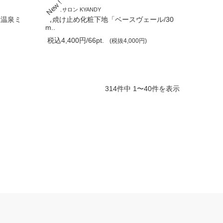
古民家サロン KYANDY
沢温泉ミ
日焼け止め化粧下地「ベースヴェール/30
m..
税込4,400円/66pt.
(税抜4,000円)
314件中 1〜40件を表示