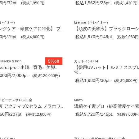
円/32pt.
税込1,562円/23pt.
(税抜1,950円)
(税抜1,420円)
e（キレイミー）
kirei me（キレイミー）
ングケア・頭皮ケアに特化】 ブ..
【頭皮の美容液】ブラックロー
円/79pt.
税込9,970円/149pt.
(税抜4,800円)
(税抜9,063円
5%off
 Niseko & Kich..
カットインDH4
Secret pro : 小顔、育毛、美脚..
【髪用UVカット】ルミナススプ
常..
00円/2,000pt.
(税抜120,000円)
税込1,980円/30pt.
(税抜1,800円)
テビーナスサロン白金
Motto!
 アクティブCセラム メラホワ..
濃縮ケイ素プロ（純高濃度ケイ
0円/207pt.
税込9,720円/145pt.
(税抜12,600円)
(税抜9,000円
e（キレイミー）
アロマエステビーナスサロン白金