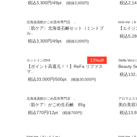
税込3,300円/49pt.
税込2,145
(税抜3,000円)
北海道函館がごめ昆布専門店 ..
kirei m
〈肌ケア〉北海道石鹸セット（ミントブ
【エイジ
ル..
税込5,280
税込3,300円/49pt.
(税抜3,000円)
13%off
カットインDH4
Stella Voce |
【ポイント高還元！！】ReFa リファス
Beauty 
マ..
税込132,0
税込33,000円/500pt.
(税抜30,000円)
北海道函館がごめ昆布専門店 ..
アロマエス
〈肌ケア〉がごめ生石鹸 85g
美白美容液
税込770円/12pt.
税込13,86
(税抜700円)
kirei me（キレイミー）
kirei m