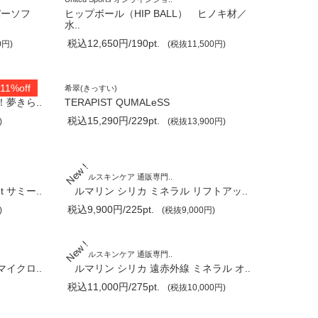
パーソフ
ヒップボール（HIP BALL） ヒノキ材／
水..
税込12,650円/190pt.
0円)
(税抜11,500円)
11%off
希翠(きっすい)
夢きら..
TERAPIST QUMALeSS
税込15,290円/229pt.
)
(税抜13,900円)
ミネラルスキンケア 通販専門..
 サミー..
トルマリン シリカ ミネラル リフトアッ..
税込9,900円/225pt.
)
(税抜9,000円)
ミネラルスキンケア 通販専門..
イクロ..
トルマリン シリカ 遠赤外線 ミネラル オ..
税込11,000円/275pt.
(税抜10,000円)