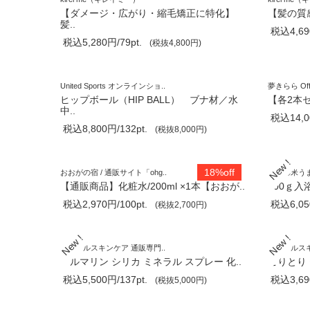
【ダメージ・広がり・縮毛矯正に特化】
【髪の質
髪..
税込4,690
税込5,280円/79pt.
(税抜4,800円)
United Sports オンラインショ..
夢きらら Offic
ヒップボール（HIP BALL） ブナ材／水
【各2本
中..
税込14,00
税込8,800円/132pt.
(税抜8,000円)
18%off
おおがの宿 / 通販サイト「ohg..
うちの米うま
【通販商品】化粧水/200ml ×1本【おおが..
500ｇ
税込2,970円/100pt.
税込6,050
(税抜2,700円)
ミネラルスキンケア 通販専門..
ミネラルスキ
トルマリン シリカ ミネラル スプレー 化..
こりとり 
税込5,500円/137pt.
税込3,690
(税抜5,000円)