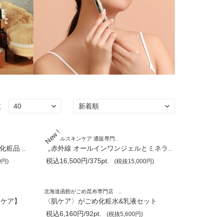
数
ミネラルスキンケア 通販専門..
粧品 ..
遠赤外線 オールインワンジェルとミネラ..
税込16,500円/375pt.
0円)
(税抜15,000円)
北海道函館がごめ昆布専門店 ..
ンケア】
〈肌ケア〉がごめ化粧水&乳液セット
税込6,160円/92pt.
(税抜5,600円)