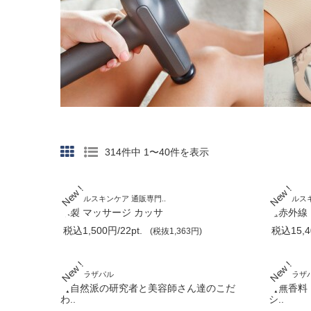
314件中 1〜40件を表示
ミネラルスキンケア 通販専門..
ミネラルスキ
木製 マッサージ カッサ
遠赤外線 
税込1,500円/22pt.
税込15,40
(税抜1,363円)
健康プラザパル
健康プラザ
【自然派の研究者と美容師さん達のこだ
【無香料
わ..
シ..