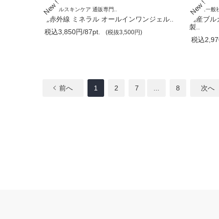
ミネラルスキンケア 通販専門..
山形県一般社
遠赤外線 ミネラル オールインワンジェル..
国産ブル
製..
税込3,850円/87pt.
(税抜3,500円)
税込2,970
前へ
1
2
7
...
8
次へ