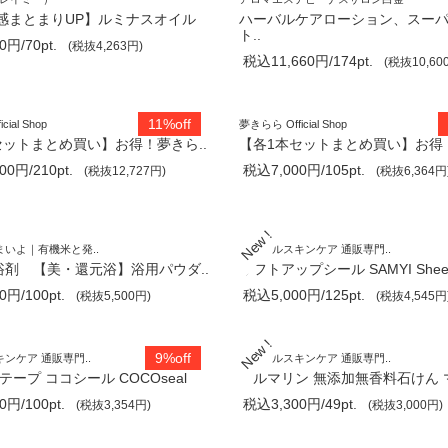
感まとまりUP】ルミナスオイル
ハーバルケアローション、スー
ト..
円/70pt.
(税抜4,263円)
税込11,660円/174pt.
(税抜10,60
11%off
ial Shop
夢きらら Official Shop
セットまとめ買い】お得！夢きら..
【各1本セットまとめ買い】お得！
0円/210pt.
税込7,000円/105pt.
(税抜12,727円)
(税抜6,364円
いよ｜有機米と発..
ミネラルスキンケア 通販専門..
入浴剤 【美・還元浴】浴用パウダ..
リフトアップシール SAMYI Sheet
円/100pt.
税込5,000円/125pt.
(税抜5,500円)
(税抜4,545円
9%off
ンケア 通販専門..
ミネラルスキンケア 通販専門..
テープ ココシール COCOseal
トルマリン 無添加無香料石けん マ
円/100pt.
税込3,300円/49pt.
(税抜3,354円)
(税抜3,000円)