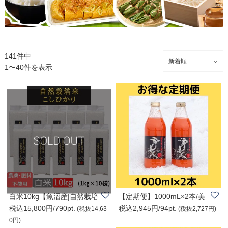
141件中
1〜40件を表示
白米10kg【魚沼産|自然栽培
【定期便】1000mL×2本/美
税込15,800円/790pt.
税込2,945円/94pt.
米コシヒカリ..
容と健康に「人..
(税抜14,63
(税抜2,727円)
0円)