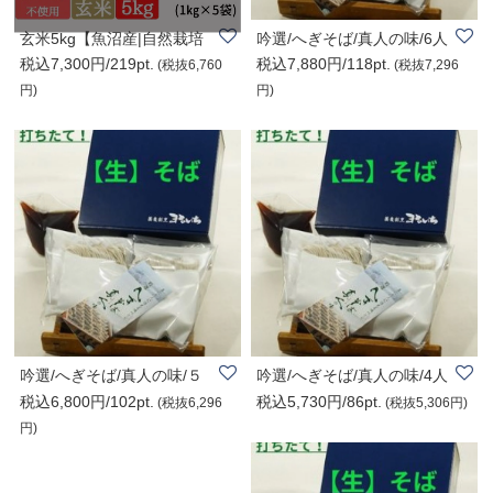
玄米5kg【魚沼産|自然栽培
吟選/へぎそば/真人の味/6人
税込7,300円/219pt.
税込7,880円/118pt.
米コシヒカリ】..
前
(税抜6,760
(税抜7,296
円)
円)
吟選/へぎそば/真人の味/５
吟選/へぎそば/真人の味/4人
税込6,800円/102pt.
税込5,730円/86pt.
人前
前
(税抜6,296
(税抜5,306円)
円)