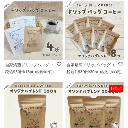
自家焙煎ドリップバッグコ
自家焙煎ドリップバッグコ
税込980円/15pt.
税込1,980円/30pt.
ーヒー|Early B..
ーヒー|Early B..
(税抜907円)
(税抜1,833円)
17%off