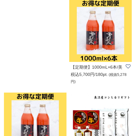
【定期便】1000mL×6本/美
税込5,700円/180pt.
容と健康に「人..
(税抜5,278
円)