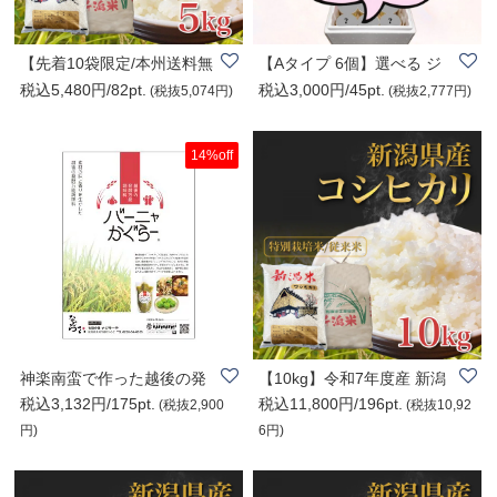
【先着10袋限定/本州送料無
【Aタイプ 6個】選べる ジ
税込5,480円/82pt.
税込3,000円/45pt.
料】5kg 新潟..
ェラート
(税抜5,074円)
(税抜2,777円)
14%off
神楽南蛮で作った越後の発
【10kg】令和7年度産 新潟
税込3,132円/175pt.
税込11,800円/196pt.
酵万能調味料”..
県産新米コシヒ..
(税抜2,900
(税抜10,92
円)
6円)