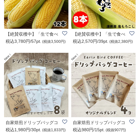
【絶賛収穫中】「生で食べ
【絶賛収穫中】「生で食べ
税込3,780円/57pt.
税込2,570円/39pt.
れる。糖度18度..
れる。糖度18度..
(税抜3,500円)
(税抜2,380円)
自家焙煎ドリップバッグコ
自家焙煎ドリップバッグコ
税込1,980円/30pt.
税込980円/15pt.
ーヒー|Early B..
ーヒー|Early B..
(税抜1,833円)
(税抜907円)