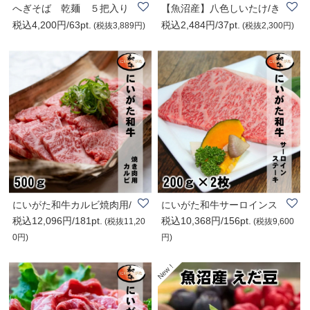
へぎそば 乾麺 ５把入り
【魚沼産】八色しいたけ/き
税込4,200円/63pt.
税込2,484円/37pt.
のこ/1kg/新潟..
(税抜3,889円)
(税抜2,300円)
にいがた和牛カルビ焼肉用/
にいがた和牛サーロインス
税込12,096円/181pt.
税込10,368円/156pt.
500g/最高級A5..
テーキ/200g×2/..
(税抜11,20
(税抜9,600
0円)
円)