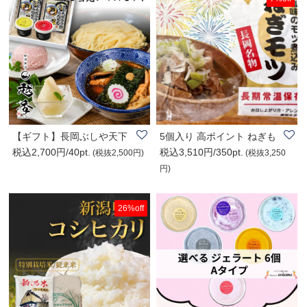
【ギフト】長岡ぶしや天下
5個入り 高ポイント ねぎも
税込2,700円/40pt.
税込3,510円/350pt.
無双つけ麺＆ご..
つ（もつ煮） ..
(税抜2,500円)
(税抜3,250
円)
26%off