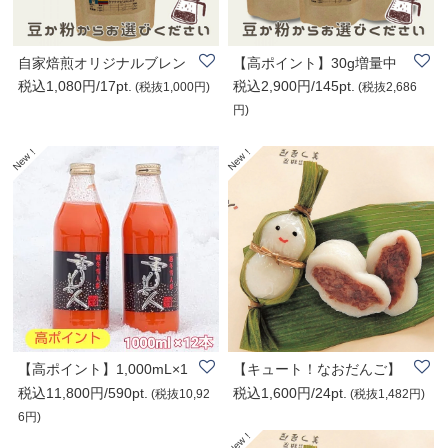
自家焙煎オリジナルブレン
【高ポイント】30g増量中
税込1,080円/17pt.
税込2,900円/145pt.
ドコーヒー100g..
で330g!!!自家焙..
(税抜1,000円)
(税抜2,686
円)
【高ポイント】1,000mL×1
【キュート！なおだんご】
税込11,800円/590pt.
税込1,600円/24pt.
2本/美容と健康..
『笹雪だるま®..
(税抜10,92
(税抜1,482円)
6円)