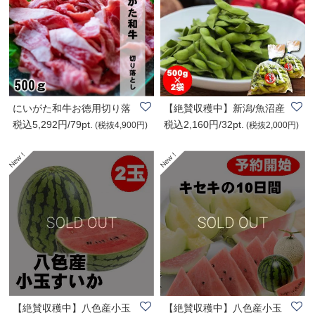
にいがた和牛お徳用切り落
【絶賛収穫中】新潟/魚沼産
税込5,292円/79pt.
税込2,160円/32pt.
とし/500g/最高..
えだ豆/500g×2..
(税抜4,900円)
(税抜2,000円)
【絶賛収穫中】八色産小玉
【絶賛収穫中】八色産小玉