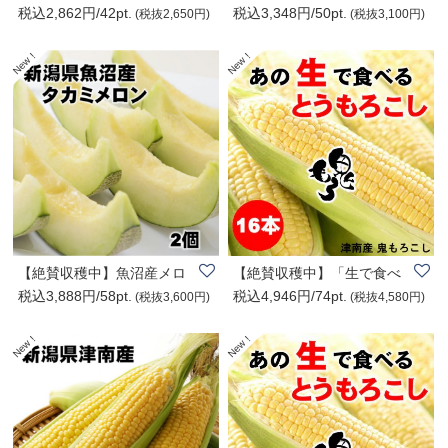
税込2,862円/42pt.
税込3,348円/50pt.
すいか2個|新潟..
すいか×魚沼メ..
(税抜2,650円)
(税抜3,100円)
【絶賛収穫中】魚沼産メロ
【絶賛収穫中】「生で食べ
税込3,888円/58pt.
税込4,946円/74pt.
ン2玉/タカミ/..
れる。糖度18度..
(税抜3,600円)
(税抜4,580円)