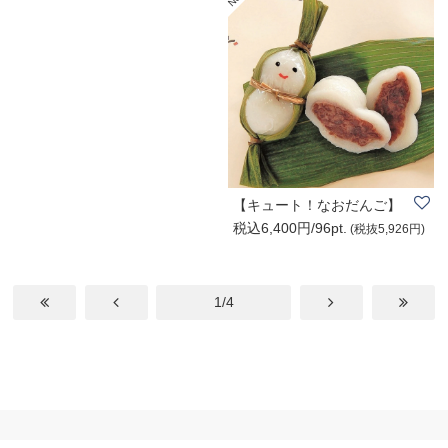
【キュート！なおだんご】
税込6,400円/96pt.
『笹雪だるま®..
(税抜5,926円)
1/4