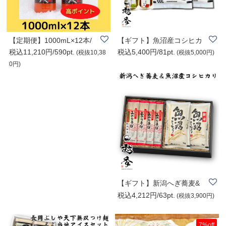
【定期便】1000mL×12本/
【ギフト】魚沼産コシヒカ
税込11,210円/590pt.
税込5,400円/81pt.
美容と健康に「人..
リギフトFA405/..
(税抜10,38
(税抜5,000円)
0円)
【ギフト】新潟へぎ蕎麦&
税込4,212円/63pt.
魚沼産コシヒカ..
(税抜3,900円)
7%off