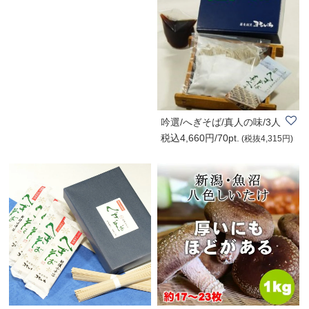
吟選/へぎそば/真人の味/3人
税込4,660円/70pt.
前
(税抜4,315円)