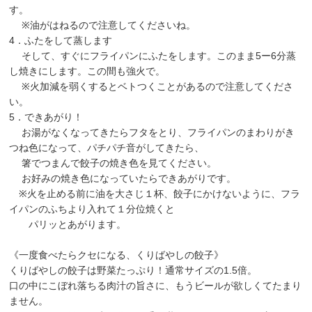
す。
※油がはねるので注意してくださいね。
4．ふたをして蒸します
そして、すぐにフライパンにふたをします。このまま5ー6分蒸
し焼きにします。この間も強火で。
※火加減を弱くするとベトつくことがあるので注意してくださ
い。
5．できあがり！
お湯がなくなってきたらフタをとり、フライパンのまわりがき
つね色になって、パチパチ音がしてきたら、
箸でつまんで餃子の焼き色を見てください。
お好みの焼き色になっていたらできあがりです。
※火を止める前に油を大さじ１杯、餃子にかけないように、フラ
イパンのふちより入れて１分位焼くと
パリッとあがります。
《一度食べたらクセになる、くりばやしの餃子》
くりばやしの餃子は野菜たっぷり！通常サイズの1.5倍。
口の中にこぼれ落ちる肉汁の旨さに、もうビールが欲しくてたまり
ません。