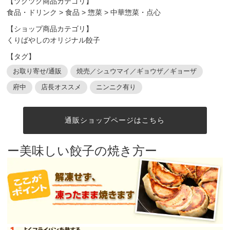
【ツクツク商品カテゴリ】
食品・ドリンク
>
食品
>
惣菜
>
中華惣菜・点心
【ショップ商品カテゴリ】
くりばやしのオリジナル餃子
【タグ】
お取り寄せ/通販
焼売／シュウマイ／ギョウザ／ギョーザ
府中
店長オススメ
ニンニク有り
通販ショップページはこちら
ー美味しい餃子の焼き方ー