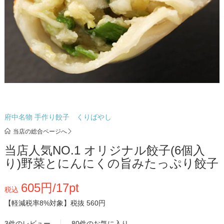
府中名物 手作り餃子 くりばやし
当店の総合ページへ
当店人気NO.1 オリジナル餃子(6個入
り)野菜とにんにくの旨みたっぷり餃子
605円/17pt
税込
【軽減税率8%対象】
税抜 560円
3件のレビュー
80件のお気に入り