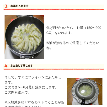
焦げ目がついたら、お湯（150〜200
CC）をいれます。
※油がはねるので注意してください
ね。
そして、すぐにフライパンにふたをし
ます。
このまま5ー6分蒸し焼きにします。
この間も
強火
で。
※火加減を弱くするとベトつくことがあ