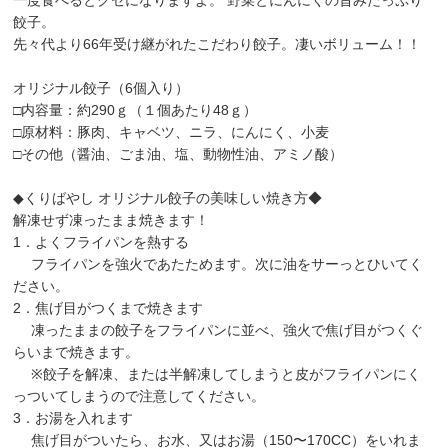
餃子。
先々代より66年受け継がれたこだわり餃子。凄いボリューム！！
オリジナル餃子（6個入り）
□内容量：約290ｇ（１個あたり48ｇ）
□原材料：豚肉、キャベツ、ニラ、にんにく、小麦
□その他（醤油、ごま油、塩、動物性油、アミノ酸）
◆くりばやし オリジナル餃子の美味しい焼き方◆
解凍せず凍ったまま焼きます！
1．よくフライパンを熱する
フライパンを強火であたためます。次に油をサーっとひいてく
ださい。
2．焦げ目がつくまで焼きます
凍ったままの餃子をフライパンに並べ、強火で焦げ目がつくぐ
らいまで焼きます。
※餃子を解凍、または半解凍してしまうと皮がフライパンにく
っついてしまうので注意してください。
3．お湯を入れます
焦げ目がついたら、お水、又はお湯（150〜170CC）をいれま