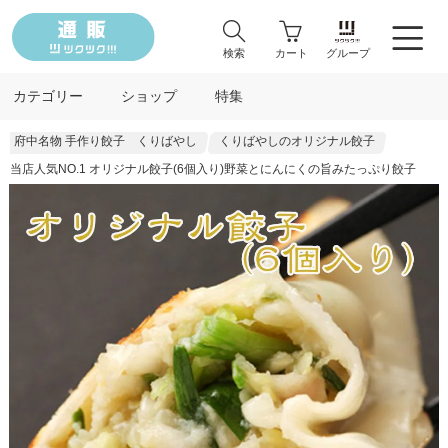
検索
カート
グループ
カテゴリー
ショップ
特集
府中名物 手作り餃子 くりばやし
くりばやしのオリジナル餃子
当店人気NO.1 オリジナル餃子(6個入り)野菜とにんにくの旨みたっぷり餃子