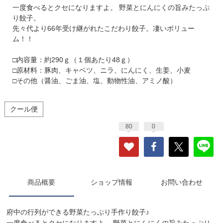
一度食べるとクセになりますよ。 野菜とにんにくの旨みたっぷ
り餃子。
先々代より66年受け継がれたこだわり餃子。凄いボリュー
ム！！
□内容量：約290ｇ（１個あたり48ｇ）
□原材料：豚肉、キャベツ、ニラ、にんにく、生姜、小麦
□その他（醤油、ごま油、塩、動物性油、アミノ酸）
クール便
80
0
商品概要
ショップ情報
お問い合わせ
府中の行列ができる野菜たっぷり手作り餃子♪
一度食べるとクセになりますよ。 野菜とにんにくの旨みたっぷり