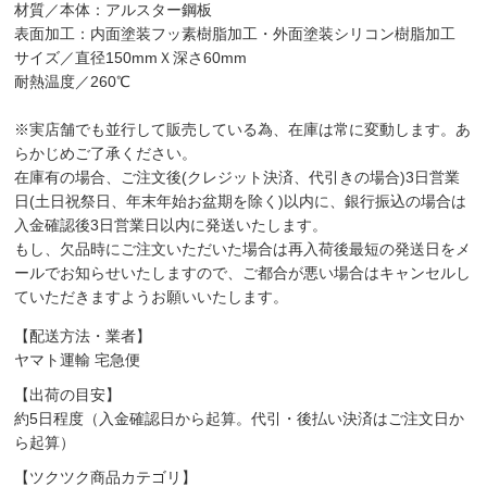
材質／本体：アルスター鋼板
表面加工：内面塗装フッ素樹脂加工・外面塗装シリコン樹脂加工
サイズ／直径150mmＸ深さ60mm
耐熱温度／260℃
※実店舗でも並行して販売している為、在庫は常に変動します。あ
らかじめご了承ください。
在庫有の場合、ご注文後(クレジット決済、代引きの場合)3日営業
日(土日祝祭日、年末年始お盆期を除く)以内に、銀行振込の場合は
入金確認後3日営業日以内に発送いたします。
もし、欠品時にご注文いただいた場合は再入荷後最短の発送日をメ
ールでお知らせいたしますので、ご都合が悪い場合はキャンセルし
ていただきますようお願いいたします。
【配送方法・業者】
ヤマト運輸 宅急便
【出荷の目安】
約5日程度（入金確認日から起算。代引・後払い決済はご注文日か
ら起算）
【ツクツク商品カテゴリ】