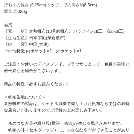
持ち手の長さ 約25cm(トップまでの高さ約8.5cm)
重量 約320g
品質
【素 材】倉敷帆布(10号綿帆布、パラフィン加工、洗い加工)
【生地生産】日本(岡山県倉敷市)
【縫 製】中国(大連)
その他特徴 内ポケット×2 外ポケット×1
ご注意：お使いのディスプレイ、ブラウザによって、色目が実物と
若干異なる場合がございます。
商品の特性（必ずお読みください）
＜帆布生地について＞
倉敷帆布の製品は、シャトル織機で織り上げた帆布ならではの独特
な風合いがありますのでご理解の上お楽しみ下さい。
・糸のつなぎ目や織り段(横筋・糸節)が生じる場合があります。
・帆布の耳（セルヴィッジ）に、小さな凸や凹ができることがあり