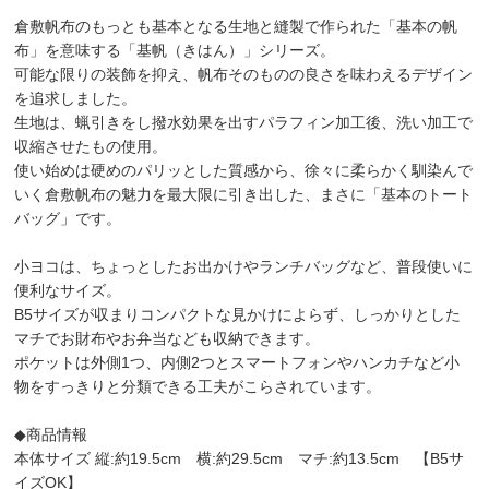
倉敷帆布のもっとも基本となる生地と縫製で作られた「基本の帆
布」を意味する「基帆（きはん）」シリーズ。
可能な限りの装飾を抑え、帆布そのものの良さを味わえるデザイン
を追求しました。
生地は、蝋引きをし撥水効果を出すパラフィン加工後、洗い加工で
収縮させたもの使用。
使い始めは硬めのパリッとした質感から、徐々に柔らかく馴染んで
いく倉敷帆布の魅力を最大限に引き出した、まさに「基本のトート
バッグ」です。
小ヨコは、ちょっとしたお出かけやランチバッグなど、普段使いに
便利なサイズ。
B5サイズが収まりコンパクトな見かけによらず、しっかりとした
マチでお財布やお弁当なども収納できます。
ポケットは外側1つ、内側2つとスマートフォンやハンカチなど小
物をすっきりと分類できる工夫がこらされています。
◆商品情報
本体サイズ 縦:約19.5cm 横:約29.5cm マチ:約13.5cm 【B5サ
イズOK】