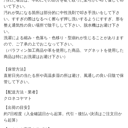
いて下さい。
汚れが気になる箇所は部分的に中性洗剤で叩き手洗いをして下さ
い。すすぎの際はなるべく擦らず押し洗いするようにすすぎ、形を
整え通気性の良い場所で陰干しして下さい。脱水機はお避け下さ
い。
洗濯による縮み・色落ち・色移り・型崩れが生じることがあります
ので、ご了承の上でおこなって下さい。
（パラフィン加工商品や革を使用した商品、マグネットを使用した
商品は特にお洗濯はお避け下さい）
【保管方法】
直射日光の当たる所や高温多湿の所は避け、風通しの良い日陰で保
管して下さい。
【配送方法・業者】
クロネコヤマト
【出荷の目安】
約7日程度（入金確認日から起算。代引・後払い決済はご注文日か
ら起算）