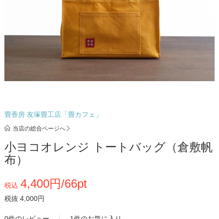
畳香房 友塚畳工店「畳カフェ」
当店の総合ページへ
小ヨコオレンジ トートバッグ（倉敷帆
布）
4,400円/66pt
税込
税抜 4,000円
0件のレビュー
1件のお気に入り