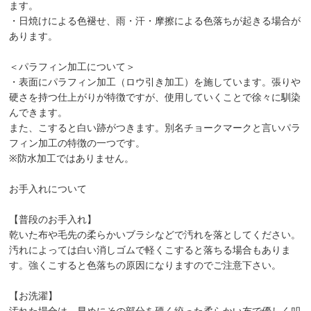
ます。
・日焼けによる色褪せ、雨・汗・摩擦による色落ちが起きる場合が
あります。
＜パラフィン加工について＞
・表面にパラフィン加工（ロウ引き加工）を施しています。張りや
硬さを持つ仕上がりが特徴ですが、使用していくことで徐々に馴染
んできます。
また、こすると白い跡がつきます。別名チョークマークと言いパラ
フィン加工の特徴の一つです。
※防水加工ではありません。
お手入れについて
【普段のお手入れ】
乾いた布や毛先の柔らかいブラシなどで汚れを落としてください。
汚れによっては白い消しゴムで軽くこすると落ちる場合もありま
す。強くこすると色落ちの原因になりますのでご注意下さい。
【お洗濯】
汚れた場合は、早めにその部分を硬く絞った柔らかい布で優しく叩