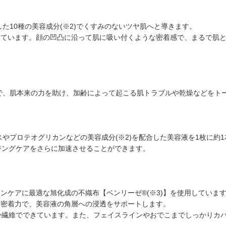
した10種の美容成分(※2)でくすみのないツヤ肌へと導きます。
使用しています。顔の凹凸に沿って肌に吸い付くような密着感で、まるで肌
ことで、肌本来の力を助け、加齢によって起こる肌トラブルや乾燥などをト
キスやプロテオグリカンなどの美容成分(※2)を配合した美容液を1枚に約
ジングケアをさらに加速させることができます。
ンケアに最適な旭化成の不織布【ベンリーゼ®(※3)】を使用していま
な密着力で、美容液の角層への浸透をサポートします。
か繊維でできています。また、フェイスラインやおでこまでしっかりカ