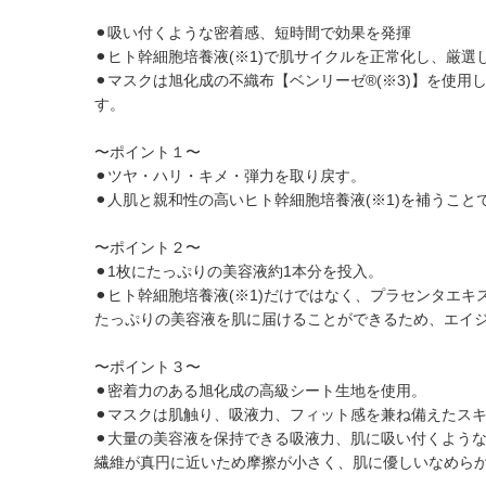
⚫︎吸い付くような密着感、短時間で効果を発揮
⚫︎ヒト幹細胞培養液(※1)で肌サイクルを正常化し、厳選
⚫︎マスクは旭化成の不織布【ベンリーゼ®(※3)】を
す。
〜ポイント１〜
⚫︎ツヤ・ハリ・キメ・弾力を取り戻す。
⚫︎人肌と親和性の高いヒト幹細胞培養液(※1)を補う
〜ポイント２〜
⚫︎1枚にたっぷりの美容液約1本分を投入。
⚫︎ヒト幹細胞培養液(※1)だけではなく、プラセンタエ
たっぷりの美容液を肌に届けることができるため、エイ
〜ポイント３〜
⚫︎密着力のある旭化成の高級シート生地を使用。
⚫︎マスクは肌触り、吸液力、フィット感を兼ね備えたスキ
⚫︎大量の美容液を保持できる吸液力、肌に吸い付くよう
繊維が真円に近いため摩擦が小さく、肌に優しいなめら