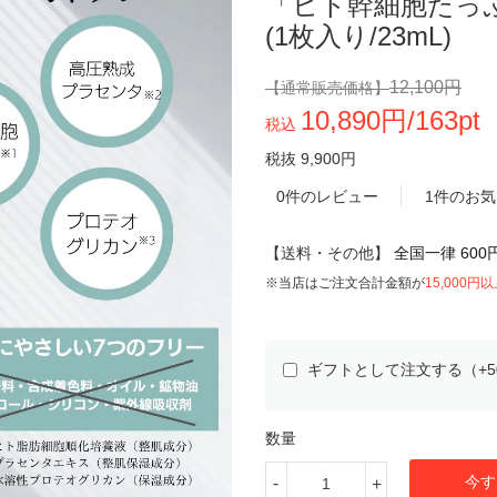
「ヒト幹細胞たっ
(1枚入り/23mL)
12,100円
【通常販売価格】
10,890円/163pt
税込
税抜 9,900円
0件のレビュー
1件のお
【送料・その他】
全国一律 600
※当店はご注文合計金額が
15,000円
ギフトとして注文する（+5
数量
今す
-
+