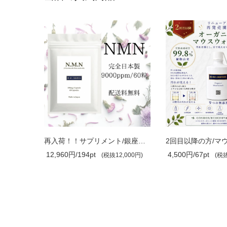
10%off
再入荷！！１０%OFF！NMNサプリメント/送..
再入荷！！サプリメント/銀座古城歯科医..
12,960円/194pt
4,500円/67pt
,400円)
(税抜12,000円)
(税抜