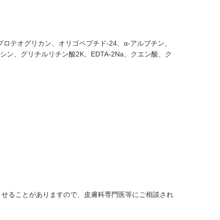
ロテオグリカン、オリゴペプチド-24、α-アルブチン、
ン、グリチルリチン酸2K、EDTA-2Na、クエン酸、ク
させることがありますので、皮膚科専門医等にご相談され