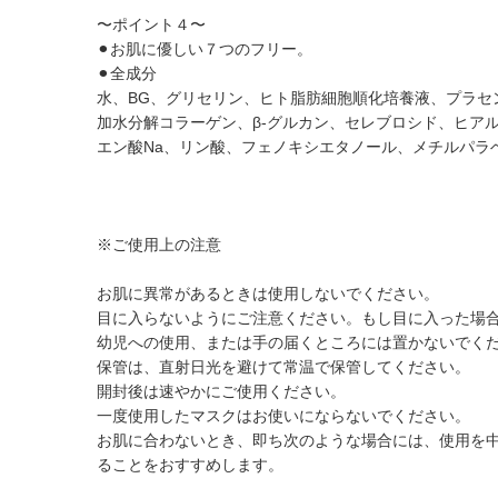
〜ポイント４〜
⚫︎お肌に優しい７つのフリー。
⚫︎全成分
水、BG、グリセリン、ヒト脂肪細胞順化培養液、プラセン
加水分解コラーゲン、β-グルカン、セレブロシド、ヒアルロ
エン酸Na、リン酸、フェノキシエタノール、メチルパラ
※ご使用上の注意
お肌に異常があるときは使用しないでください。
目に入らないようにご注意ください。もし目に入った場
幼児への使用、または手の届くところには置かないでく
保管は、直射日光を避けて常温で保管してください。
開封後は速やかにご使用ください。
一度使用したマスクはお使いにならないでください。
お肌に合わないとき、即ち次のような場合には、使用を
ることをおすすめします。