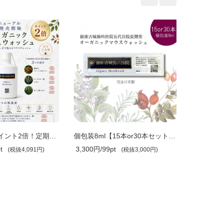
初回限定！ポイント2倍！定期購入は特別..
個包装8ml【15本or30本セット】銀座古城..
t
3,300円/99pt
1,210円/
(税抜4,091円)
(税抜3,000円)