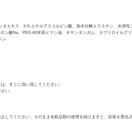
タエキス、3-0-エチルアスコルビン酸、加水分解エラスチン、水溶性プ
ン酸Na、PEG-60水添ヒマシ油、キサンタンガム、カプリロイルグリシ
ベン
合は、すぐに洗い流してください。
ださい。
中止してください。そのまま化粧品類の使用を続けますと、症状を悪化