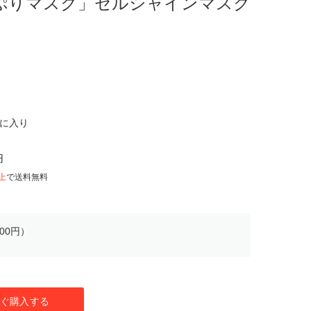
ぷりマスク」セルシャインマスク
気に入り
円
以上
で送料無料
00円）
ぐ購入する