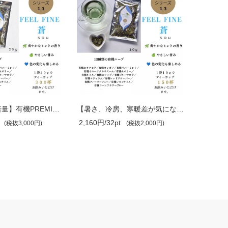
【たっぷり2倍量】有機PREMIUMブレンド F..
【暑さ、冷房、寒暖差が気になる季節に】..
2,160円/32pt
550円/8
(税抜3,000円)
(税抜2,000円)