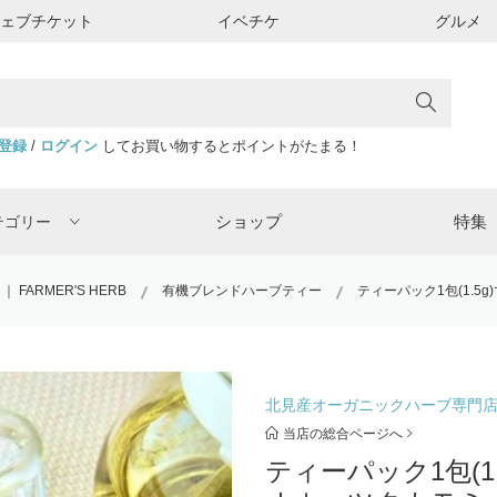
ウェブチケット
イベチケ
グルメ
登録
/
ログイン
してお買い物するとポイントがたまる！
ショップ
特集
テゴリー
ARMER'S HERB
有機ブレンドハーブティー
ティーパック1包(1.5
北見産オーガニックハーブ専門店 /
当店の総合ページへ
ティーパック1包(1