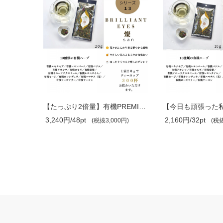
【暑い季節を心地よく。軽やかな毎日のお..
【たっぷり2倍量】有機PREMIUMブレンド ..
3,240円/48pt
2,160円/32pt
0円)
(税抜3,000円)
(税抜