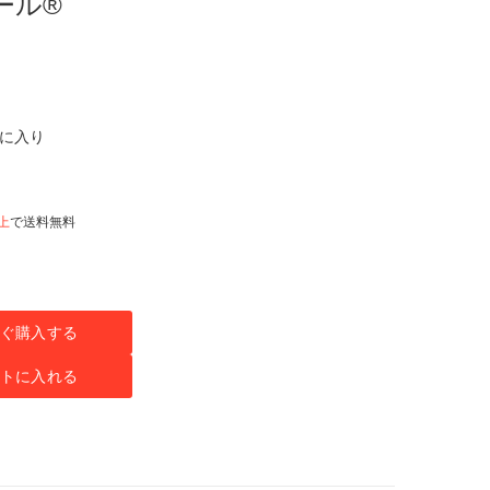
ール®
気に入り
以上
で送料無料
ぐ購入する
トに入れる