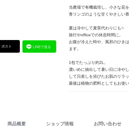
当農場で有機栽培し、小さな花を
青リンゴのような甘くやさしい
夏は冷やして麦茶代わりにも✨
旅行やofficeでの休息時間に。
お腹が冷えた時や、風邪のひき
ポスト
LINEで送る
ます。
1包でたっぷり約2L。
濃いめに抽出して暑い日に冷や
して日差しを浴びたお肌のリラッ
最後は植物の肥料としてもお使
商品概要
ショップ情報
お問い合わせ