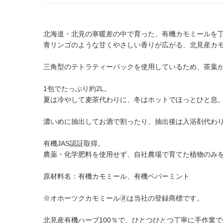
北海道・北見の寒暖差の中で育った、有機カモミールを
青リンゴのような甘くやさしい香りが広がる、北見産カ
三角型のテトラティーパックを使用しているため、茶葉
1包でたっぷり約2L。
夏は冷やして麦茶代わりに、冬はホットでほっとひと息
濃いめに抽出してお酒で割ったり、抽出後は入浴剤代わり
有機JAS認証取得。
農薬・化学肥料を使用せず、自社農場で育てた植物のみ
原材料名：有機カモミール、有機ペパーミント
※オホーツクカモミール🄬は当社の登録商標です。
北見産有機ハーブ100％で、ひとつひとつ丁寧に手作業