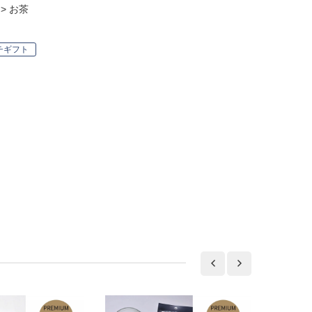
>
お茶
チギフト