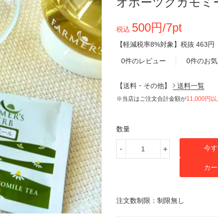
オホーツクカモミ
500円/7pt
税込
【軽減税率8%対象】
税抜
463円
0件のレビュー
0件のお
【送料・その他】
送料一覧
※当店はご注文合計金額が
11,000円
数量
今す
-
+
カー
注文数制限：制限無し