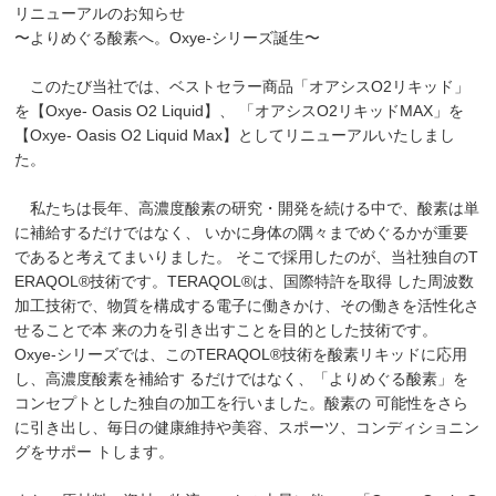
リニューアルのお知らせ
〜よりめぐる酸素へ。Oxye-シリーズ誕生〜
このたび当社では、ベストセラー商品「オアシスO2リキッド」
を【Oxye- Oasis O2 Liquid】、 「オアシスO2リキッドMAX」を
【Oxye- Oasis O2 Liquid Max】としてリニューアルいたしまし
た。
私たちは長年、高濃度酸素の研究・開発を続ける中で、酸素は単
に補給するだけではなく、 いかに身体の隅々までめぐるかが重要
であると考えてまいりました。 そこで採用したのが、当社独自のT
ERAQOL®技術です。TERAQOL®は、国際特許を取得 した周波数
加工技術で、物質を構成する電子に働きかけ、その働きを活性化さ
せることで本 来の力を引き出すことを目的とした技術です。
Oxye-シリーズでは、このTERAQOL®技術を酸素リキッドに応用
し、高濃度酸素を補給す るだけではなく、「よりめぐる酸素」を
コンセプトとした独自の加工を行いました。酸素の 可能性をさら
に引き出し、毎日の健康維持や美容、スポーツ、コンディショニン
グをサポー トします。