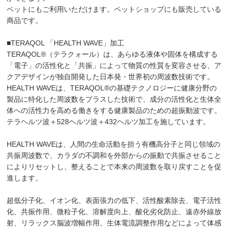
ペットにもご利用いただけます。ペットショップにも販売している
商品です。
■TERAQOL 「HEALTH WAVE」加工
TERAQOL®（テラクォール）は、あらゆる液体や固体を構成する
「電子」の活性化と「共振」によって物質の性質を変容させる、ア
クアデザインが独自開発した日本発・世界初の周波数技術です。
HEALTH WAVEは、TERAQOL®の基礎テクノロジーに健康分野の
製品に特化した周波数をプラスした技術で、成分の活性化と生体全
体への活性力を高める働きをする健康製品のための超振動波です。
テラヘルツ波＋528ヘルツ波＋432ヘルツ加工を施しています。
HEALTH WAVEは、人間の生命活動を担う有機高分子と同じ領域の
共振周波数で、カラダの不調和を外部からの振動で共振させること
によりリセットし、整えることで本来の周波数を取り戻すことを促
進します。
超低分子化、イオン化、表面張力の低下、活性酸素除去、電子活性
化、共振作用、微粒子化、溶解度向上、酸化劣化防止、遠赤外線放
射、リラックス脳波増幅作用、生体電流調整作用などによって体感