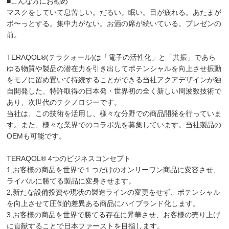
■こんな方にお勧め
マスクをしていて息苦しい。だるい。眠い。目が疲れる。あたまが
ボ〜っとする。集中力がない。お酒の席が続いている。プレゼンの
前。
TERAQOL®(テラクォール)は「電子の活性化」と「共振」であら
ゆる物質や製品の潜在力を引き出してポテンシャルを向上させ振動
をモノに留め置いて持続することができる当社アクアデザインが独
自開発した、特許取得の日本発・世界初の全く新しい周波数技術で
あり、次世代のテクノロジーです。
当社は、この技術を活用し、様々な分野での商品開発を行っていま
す。また、様々な業界でのコラボ先を募集しています。当社製品の
OEMも可能です。
TERAQOL® 4つのビジネスコンセプト
1,お客様の商品を世界で１つだけのオンリーワン商品に変容させ、
ライバルに勝てる製品に変身させます。
2,新たな設備投資や現状の製造ラインの変更をせず、ポテンシャル
を向上させて圧倒的差異ある商品にハイブランド化します。
3,お客様の商品を世界で勝てる存在に昇華させ、お客様の売り上げ
に貢献することで日本ファーストを目指します。