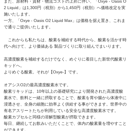
また、原材料・資材・物流コストの上昇に伴い、「Oxye - Oasis O
2 Liquid」は1,300円（税別）から1,450円（税別）へ価格改定を実
施いたします。
一方、「Oxye - Oasis O2 Liquid Max」は価格を据え置き、これま
で通りご提供いたします。
これからも私たちは、酸素を補給する時代から、酸素を活かす時
代へ向けて、より価値ある 製品づくりに取り組んでまいります。
高濃度酸素を補給するだけでなく、めぐりに着目した新世代酸素リ
キッドへ。
よりめぐる酸素。それが【Oxye-】です。
オアシスO2の最高濃度酸素水です。
酸素リキッドは、10年以上の基礎研究により開発された高濃度酸
素水で、飲料と一緒に摂取することで、酸素を胃や腸から体液中に
浸透させ、全身の細胞に効率よく供給する事ができます。世界中の
有名アスリートたちが利用している安全な高濃度酸素水です。
酸素カプセルと同様の溶解型酸素が摂取できます。
毎日、継続してお飲みいただくことで、体内の酸素量を増やすこと
ができます。