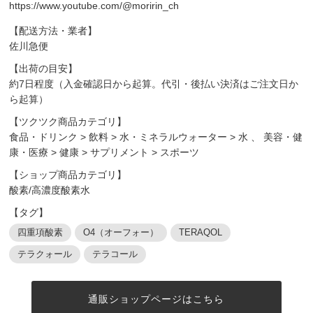
https://www.youtube.com/@moririn_ch
【配送方法・業者】
佐川急便
【出荷の目安】
約7日程度（入金確認日から起算。代引・後払い決済はご注文日か
ら起算）
【ツクツク商品カテゴリ】
食品・ドリンク
>
飲料
>
水・ミネラルウォーター
>
水
、
美容・健
康・医療
>
健康
>
サプリメント
>
スポーツ
【ショップ商品カテゴリ】
酸素/高濃度酸素水
【タグ】
四重項酸素
O4（オーフォー）
TERAQOL
テラクォール
テラコール
通販ショップページはこちら