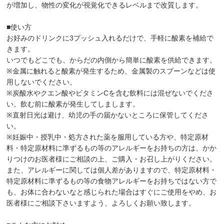
が増加し、物性の変化が視覚化できるレベルまで改質します。
■使い方
お好みのドリンクに3プッシュ入れるだけで、手軽に酸素を補給で
きます。
いつでもどこでも、からだの内側から簡単に酸素を供給できます。
※金属に触れると酸素が発生するため、金属製のスプーンなどは使
用しないでください。
※炭酸水やクエン酸やビタミンCを含む飲料には混ぜないでくださ
い。飲む前に酸素が発生してしまします。
※直射日光は避け、幼児の手の届かないところに保管してくださ
い。
※妊娠中・授乳中・処方された薬を服用している方や、特定原材
料・特定原材料に準ずるもの等のアレルギーをお持ちの方は、かか
りつけのお医者様にご相談の上、ご購入・お召し上がりください。
また、アレルギーに関しては個人差がありますので、特定原材料・
特定原材料に準ずるもの等の食物アレルギーをお持ちではない方で
も、お体に合わないなと感じられた場合はすぐにご使用をやめ、お
医者様にご相談下さいますよう、よろしくお願い致します。