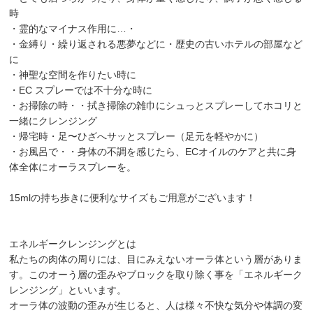
時
・霊的なマイナス作用に…・
・金縛り・繰り返される悪夢などに・歴史の古いホテルの部屋など
に
・神聖な空間を作りたい時に
・EC スプレーでは不十分な時に
・お掃除の時・・拭き掃除の雑巾にシュっとスプレーしてホコリと
一緒にクレンジング
・帰宅時・足〜ひざへサッとスプレー（足元を軽やかに）
・お風呂で・・身体の不調を感じたら、ECオイルのケアと共に身
体全体にオーラスプレーを。
15mlの持ち歩きに便利なサイズもご用意がございます！
エネルギークレンジングとは
私たちの肉体の周りには、目にみえないオーラ体という層がありま
す。このオーう層の歪みやブロックを取り除く事を「エネルギーク
レンジング」といいます。
オーラ体の波動の歪みが生じると、人は様々不快な気分や体調の変