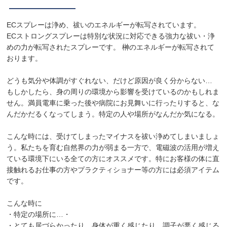
ECスプレーは浄め、祓いのエネルギーが転写されています。
ECストロングスプレーは特別な状況に対応できる強力な祓い・浄
めの力が転写されたスプレーです。 榊のエネルギーが転写されて
おります。
どうも気分や体調がすぐれない、だけど原因が良く分からない…
もしかしたら、身の周りの環境から影響を受けているのかもしれま
せん。満員電車に乗った後や病院にお見舞いに行ったりすると、な
んだかだるくなってしまう。特定の人や場所がなんだか気になる。
こんな時には、受けてしまったマイナスを祓い浄めてしまいましょ
う。私たちを育む自然界の力が弱まる一方で、電磁波の活用が増え
ている環境下にいる全ての方にオススメです。特にお客様の体に直
接触れるお仕事の方やプラクティショナー等の方には必須アイテム
です。
こんな時に
・特定の場所に…・
・とても居づらかったり、身体が重く感じたり、調子が悪く感じる