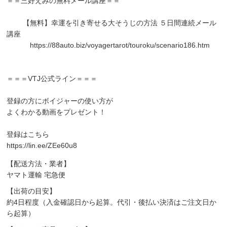
＝＝三好えみの無料メール講座＝＝
【無料】幸運を引き寄せる大そうじの方法 ５日間連続メール
講座
https://88auto.biz/voyagertarot/touroku/scenario186.htm
＝＝＝VTJ公式ライン＝＝＝
登録の方にボイジャーの使い方が
よくわかる動画をプレゼント！
登録はこちら
https://lin.ee/ZEe60u8
【配送方法・業者】
ヤマト運輸 宅急便
【出荷の目安】
約4日程度（入金確認日から起算。代引・後払い決済はご注文日か
ら起算）