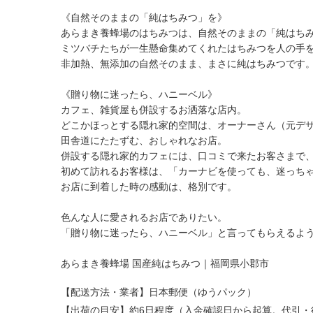
《自然そのままの「純はちみつ」を》
あらまき養蜂場のはちみつは、自然そのままの「純はち
ミツバチたちが一生懸命集めてくれたはちみつを人の手
非加熱、無添加の自然そのまま、まさに純はちみつです
《贈り物に迷ったら、ハニーベル》
カフェ、雑貨屋も併設するお洒落な店内。
どこかほっとする隠れ家的空間は、オーナーさん（元デ
田舎道にたたずむ、おしゃれなお店。
併設する隠れ家的カフェには、口コミで来たお客さまで
初めて訪れるお客様は、「カーナビを使っても、迷っちゃ
お店に到着した時の感動は、格別です。
色んな人に愛されるお店でありたい。
「贈り物に迷ったら、ハニーベル」と言ってもらえるよ
あらまき養蜂場 国産純はちみつ｜福岡県小郡市
【配送方法・業者】日本郵便（ゆうパック）
【出荷の目安】約6日程度（入金確認日から起算。代引・