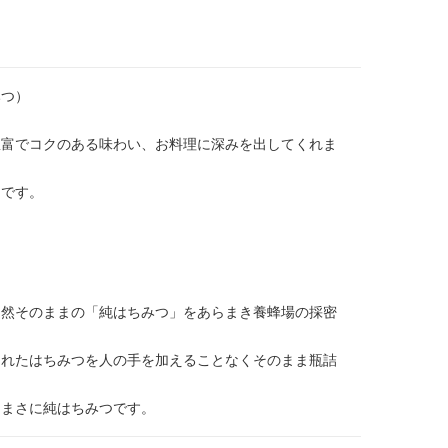
みつ）
豊富でコクのある味わい、お料理に深みを出してくれま
つです。
！
自然そのままの「純はちみつ」をあらまき養蜂場の採密
くれたはちみつを人の手を加えることなくそのまま瓶詰
、まさに純はちみつです。