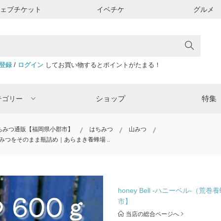
ウェブチケット
イベチケ
グルメ
登録
/
ログイン
してお買い物するとポイントがたまる！
ショップ
特集
テゴリー
粋はちみつ通販【福岡県小郡市】
はちみつ
山みつ
みつをそのまま瓶詰め｜あらまき養蜂場 ..
honey Bell -ハニーベル-
市】
当店の総合ページへ