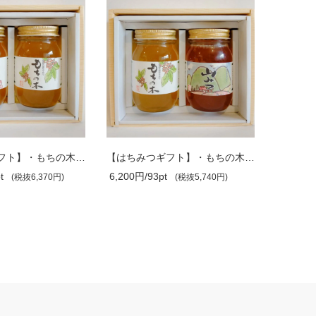
【はちみつギフト】・もちの木・れんげ 6..
【はちみつギフト】・もちの木・山みつ 6..
t
6,200円/93pt
4,600円/
(税抜6,370円)
(税抜5,740円)