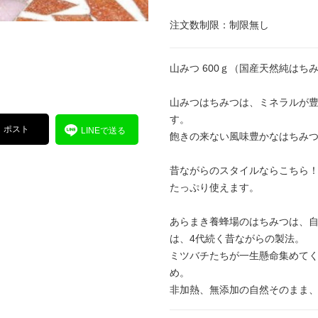
注文数制限：制限無し
山みつ 600ｇ（国産天然純はち
山みつはちみつは、ミネラルが
す。
ポスト
LINEで送る
飽きの来ない風味豊かなはちみ
昔ながらのスタイルならこちら
たっぷり使えます。
あらまき養蜂場のはちみつは、
は、4代続く昔ながらの製法。
ミツバチたちが一生懸命集めて
め。
非加熱、無添加の自然そのまま