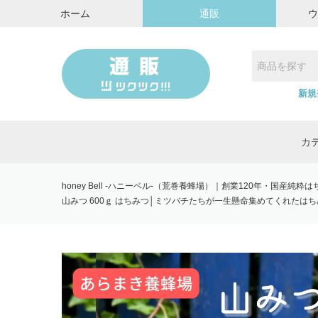
ホーム
通販
新規
カ
honey Bell -ハニーベル-（荒巻養蜂場）｜創業120年・国産純
山みつ 600ｇ はちみつ│ミツバチたちが一生懸命集めてくれたはち