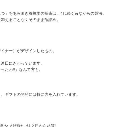
みつ」をあらまき養蜂場の採密は、4代続く昔ながらの製法。
を加えることなくそのまま瓶詰め。
。
ザイナー）がデザインしたもの。
、連日にぎわっています。
ったわ!!」なんて方も。
う、ギフトの開発には特に力を入れています。
後払い決済はご注文日から起算）