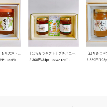
【はちみつギフト】もちの木・れんげ 1kg..
【はちみつギフト】プチハニー ・もちの..
2,300円/34pt
6,880円/103p
税抜9,445円)
(税抜2,129円)