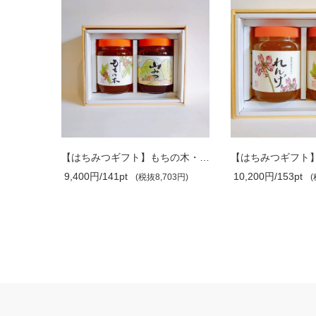
【はちみつギフト】プチハニー ・もちの..
【はちみつギフト】もちの木・山みつ 1kg..
9,400円/141pt
10,200円/153pt
3円)
(税抜8,703円)
(