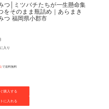
はちみつ│ミツバチたちが一生懸命集
つをそのまま瓶詰め｜あらまき
みつ 福岡県小郡市
円
気に入り
以上
で送料無料
ぐ購入する
トに入れる