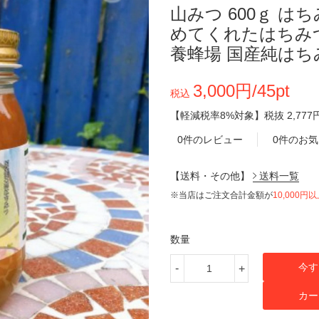
山みつ 600ｇ 
めてくれたはちみ
養蜂場 国産純はち
3,000円/45pt
税込
【軽減税率8%対象】
税抜
2,777
0件のレビュー
0件のお
【送料・その他】
送料一覧
※当店はご注文合計金額が
10,000円
数量
今す
-
+
カー