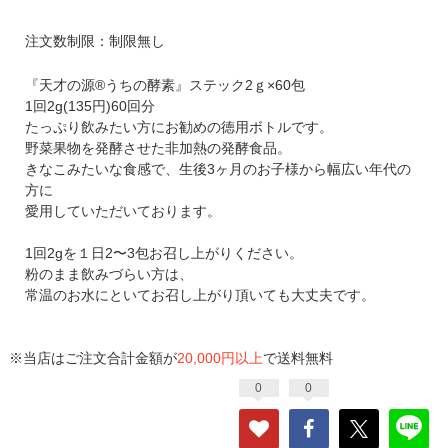
注文数制限：制限無し
『天才の源®︎うちの酵素』ステック2ｇ×60包
1回2g(135円)60回分
たっぷり飲みたい方にお勧めの徳用ボトルです。
野菜果物を発酵させた非加熱の発酵食品。
きなこみたいな食感で、生後3ヶ月のお子様から幅広い年代の
方に
愛用していただいております。
1回2gを１日2〜3包お召し上がりください。
粉のまま飲みづらい方は、
常温のお水にといてお召し上がり頂いても大丈夫です。
※当店はご注文合計金額が
20,000円以上
で送料無料
0
0