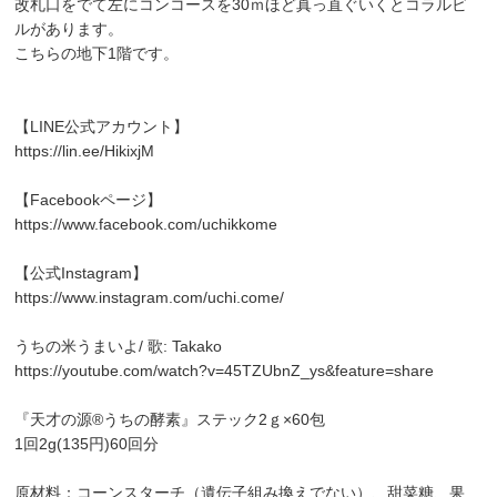
改札口をでて左にコンコースを30ｍほど真っ直ぐいくとコラルビ
ルがあります。
こちらの地下1階です。
【LINE公式アカウント】
https://lin.ee/HikixjM
【Facebookページ】
https://www.facebook.com/uchikkome
【公式Instagram】
https://www.instagram.com/uchi.come/
うちの米うまいよ/ 歌: Takako
https://youtube.com/watch?v=45TZUbnZ_ys&feature=share
『天才の源®︎うちの酵素』ステック2ｇ×60包
1回2g(135円)60回分
原材料：コーンスターチ（遺伝子組み換えでない）、甜菜糖、果