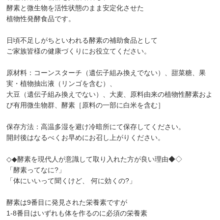
酵素と微生物を活性状態のまま安定化させた
植物性発酵食品です。
日頃不足しがちといわれる酵素の補助食品として
ご家族皆様の健康づくりにお役立てください。
原材料：コーンスターチ（遺伝子組み換えでない）、甜菜糖、果
実・植物抽出液（リンゴを含む）、
大豆（遺伝子組み換えでない）、大麦、原料由来の植物性酵素およ
び有用微生物群、酵素［原料の一部に白米を含む］
保存方法：高温多湿を避け冷暗所にて保存してください。
開封後はなるべくお早めにお召し上がりください。
◇◆酵素を現代人が意識して取り入れた方が良い理由◆◇
「酵素ってなに?」
「体にいいって聞くけど、 何に効くの?」
酵素は9番目に発見された栄養素ですが
1-8番目はいずれも体を作るのに必須の栄養素