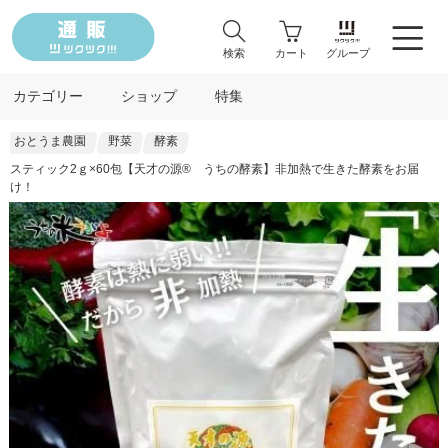
検索
カート
グループ
カテゴリー
ショップ
特集
おとうま農園
野菜
酵素
スティック2ｇ×60包【天才の源®︎ うちの酵素】非加熱で生きた酵素をお届
け！