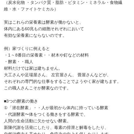
（炭水化物 ・タンパク質・脂肪・ビタミン・ミネラル・食物繊
維・水・ファイトケミカル）
実はこれらの栄養素は酵素が働かないと、
体内にある60兆もの細胞それぞれにおいて
有効な栄養素にならないのです。
例）家づくりに例えると
・1 ~ 8番目の栄養素・・材木や釘などの材料
・酵素・・職人
材料だけでは家は建ちません。
大工さんや足場屋さん、 左官屋さん、 畳屋さんなどが、
それぞれの専門的な仕事をすることでようやく家が建ちます。
この職人さんこそが酵素なのです。
■3つの酵素の働き
①「潜在酵素」・・人が最初から体内に持っている酵素
・代謝酵素〜体をつくる働きをする酵素で、
人間の生命活動に欠かせない酵素。
新陳代謝を活発にしたり、毒素の排泄と解毒をしたり、
自然治癒力を高めたり、免疫力の向上を促したりします。