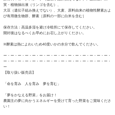
実・植物抽出液（リンゴを含む）、
大豆（遺伝子組み換えでない）、大麦、原料由来の植物性酵素およ
び有用微生物群、酵素［原料の一部に白米を含む］
保存方法：高温多湿を避け冷暗所にて保存してください。
開封後はなるべくお早めにお召し上がりください。
※酵素は熱によわいため40度いかの水分で飲んでください。
ー・ー・ー・ー・ー・ー・ー・ー・ー・ー・ー・ー・ー・ー・ー・
ー・ー・ー・ー・ー・ー・ー・ー・ー・ー・ー・ー・ー・ー・ー・
ー
【取り扱い販売店】
「命を育み 人を育み 夢を育む」
「夢をかなえる野菜」をお届け！
農園主の夢に向かうエネルギーを受けて育った野菜をご賞味くださ
い！