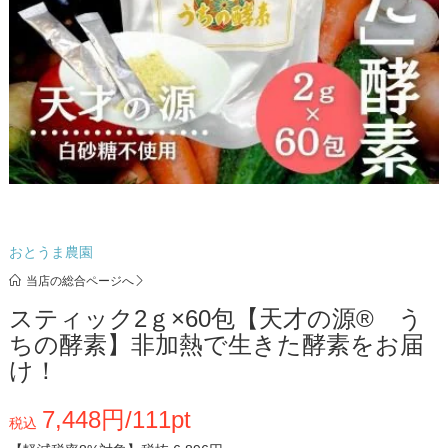
おとうま農園
当店の総合ページへ
スティック2ｇ×60包【天才の源®︎ う
ちの酵素】非加熱で生きた酵素をお届
け！
7,448円/111pt
税込