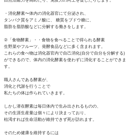
・消化酵素〜体内の消化器官にて分泌され、
タンパク質をアミノ酸に、 糖質をブドウ糖に、
脂肪を脂肪酸などに分解する働きをします。
②「食物酵素」・・食物を食べることで得られる酵素
生野菜やフルーツ、発酵食品などに多く含まれます。
これらの食べ物は消化器官内で自己消化(自分で自分を分解する)
ができるので、体内の消化酵素を使わずに消化することができま
す。
職人さんである酵素が、
消化と代謝を行うことで
私たちの体は作られていきます。
しかし潜在酵素は毎日体内で生み出されるものの、
その生涯生産量は個々により決まっており、
枯渇すれば生命活動が維持できず死が訪れます。
そのため健康を維持するには