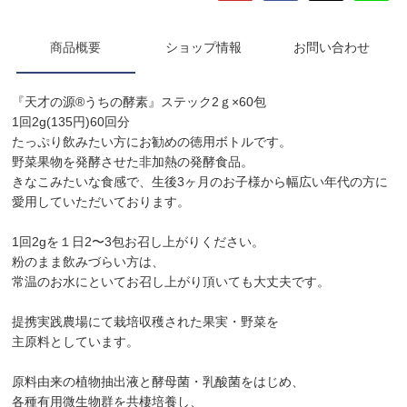
商品概要
ショップ情報
お問い合わせ
『天才の源®︎うちの酵素』ステック2ｇ×60包
1回2g(135円)60回分
たっぷり飲みたい方にお勧めの徳用ボトルです。
野菜果物を発酵させた非加熱の発酵食品。
きなこみたいな食感で、生後3ヶ月のお子様から幅広い年代の方に
愛用していただいております。
1回2gを１日2〜3包お召し上がりください。
粉のまま飲みづらい方は、
常温のお水にといてお召し上がり頂いても大丈夫です。
提携実践農場にて栽培収穫された果実・野菜を
主原料としています。
原料由来の植物抽出液と酵母菌・乳酸菌をはじめ、
各種有用微生物群を共棲培養し、