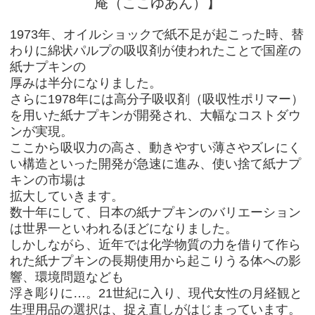
1973年、オイルショックで紙不足が起こった時、替
わりに綿状パルプの吸収剤が使われたことで国産の
紙ナプキンの
厚みは半分になりました。
さらに1978年には高分子吸収剤（吸収性ポリマー）
を用いた紙ナプキンが開発され、大幅なコストダウ
ンが実現。
ここから吸収力の高さ、動きやすい薄さやズレにく
い構造といった開発が急速に進み、使い捨て紙ナプ
キンの市場は
拡大していきます。
数十年にして、日本の紙ナプキンのバリエーション
は世界一といわれるほどになりました。
しかしながら、近年では化学物質の力を借りて作ら
れた紙ナプキンの長期使用から起こりうる体への影
響、環境問題なども
浮き彫りに…。21世紀に入り、現代女性の月経観と
生理用品の選択は、捉え直しがはじまっています。