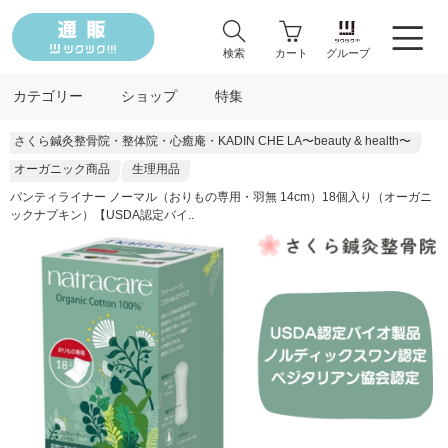
検索
カート
グループ
カテゴリー
ショップ
特集
さくら鍼灸整骨院・整体院・心癒庵・KADIN CHE LA〜beauty & health〜
オーガニック商品
生理用品
パンティライナー ノーマル（おりもの専用・羽無 14cm）18個入り（オーガニ
ックナプキン）【USDA認定バイ..