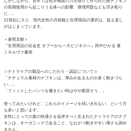
しかしながら、近年では化学物質の力を借りて作られた紙ナプキン
の長期使用から起こりうる体への影響、環境問題なども浮き彫り
に…。
21世紀に入り、現代女性の月経観と生理用品の選択は、捉え直し
がはじまっています。
＜参照文献＞
『生理用品の社会史 タブーから一大ビジネスへ』田中ひかる 著
ミネルヴァ書房
☆ナトラケアの製品へのこだわり・認証について☆
「ナチュラル素材のナプキンは、厚みがあるものが多く動きづら
い…」
「フィットしたパンツを履きたい時はやや窮屈そう…」
使ってみたいけれど、これらのイメージを拭いきれない、という方
も多いと思います。
女性にとっての真の快適さを追求すべく生まれたナトラケアのナプ
キンは、オーガニックであること、なおかつ動きやすい薄さも諦め
ません。