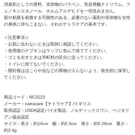
消臭剤としての香料、添加物のパラベン、安息香酸ナトリウム、フ
ェノキシエタノール、ホルムアルデヒドを一切含みません。
肌や粘膜を刺激する可能性のある、必要のない薬剤や添加物を女性
の身体に持ちこまない、それがナトラケアの基本です。
☆注意事項☆
・お肌に合わないときは医師に相談してください。
・使用後のナプキンはラップに包んで捨ててください。
・ゴミを出すときは市町村の区分に従ってください。
・トイレに捨てないでください。
・開封後はほこりや虫などの異物が入らないよう、衛生的に保管し
てください。
商品コード：NC3123
メーカー：natracare【ナトラケア】/イギリス
取得認証：USDA認定バイオ製品、ノルディックスワン、ベジタリ
アン協会認定
サイズ：長さ：約14cm 幅：約5.3cm 厚さ：約0.29cm 重さ：
約2.4g