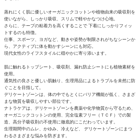
蒸れにくく肌に優しいオーガニックコットンや植物由来の吸収剤を
使いながら、しっかり吸収、スリムで軽やかなつけ心地。
さらに、テープの粘着力を高くすることで 下着にしっかりフィッ
トするのも特徴。
仕事、スポーツ、ヨガなど、動きや姿勢が制限されがちなシーンか
ら、アクティブに体を動かすシーンにも対応。
現代女性のライフスタイルに穏やかに寄り添います。
肌に触れるトップシート、吸収剤、漏れ防止シートにも植物素材を
使用。
通気性の良さと優しい肌触り、生理用品によるトラブルを未然に防
ぐことを目指して。
デリケートゾーンは、体の中でもとくにバリア機能が低く、さまざ
まな物質を吸収しやすい部位です。
ナトラケアは、デリケートゾーンを農薬や化学物質から守るため、
オーガニックコットンの使用、完全塩素フリー（ＴＣＦ）での製
造、高分子吸収剤の不使用に徹底的にこだわっています。
生理期間中のムレ、かゆみ、冷えなど、 デリケートゾーンにまつ
わるさまざまな悩みを防ぎます。