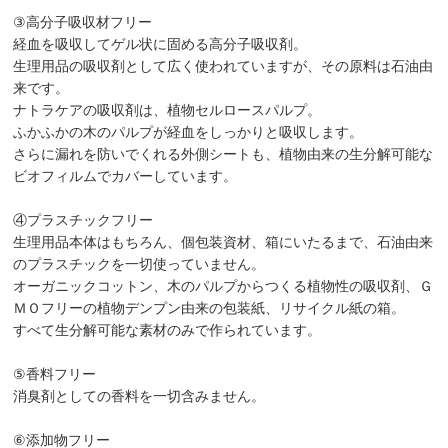
③高分子吸収材フリー
経血を吸収してゲル状に固める高分子吸収剤。
生理用品の吸収剤として広く使われていますが、その原料は石油由
来です。
ナトラケアの吸収剤は、植物セルロースパルプ。
ふかふかの木のパルプが経血をしっかりと吸収します。
さらに漏れを防いでくれる外側シートも、植物由来の生分解可能な
ビオフィルムでカバーしています。
④プラスチックフリー
生理用品本体はもちろん、個包装資材、箱にいたるまで、石油由来
のプラスチックを一切使っていません。
オーガニックコットン、木のパルプからつくる植物性の吸収剤、Ｇ
ＭＯフリーの植物デンプン由来の包装紙、リサイクル紙の箱。
すべて生分解可能な素材のみで作られています。
⑤香料フリー
消臭剤としての香料を一切含みません。
⑥添加物フリー