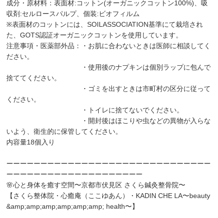
成分・原材料：表面材:コットン(オーガニックコットン100%)、吸
収剤:セルロースパルプ、個装:ビオフィルム
※表面材のコットンには、SOILASSOCIATION基準にて栽培され
た、GOTS認証オーガニックコットンを使用しています。
注意事項・医薬部外品：・お肌に合わないときは医師に相談してく
ださい。
・使用後のナプキンは個別ラップに包んで
捨ててください。
・ゴミを出すときは市町村の区分に従って
ください。
・トイレに捨てないでください。
・開封後はほこりや虫などの異物が入らな
いよう、衛生的に保管してください。
内容量18個入り
ーーーーーーーーーーーーーーーーーーーーーーーーーーーーーー
ーーーーーーーーーーーーーーーーーーーー
🌸心と身体を癒す空間〜京都市伏見区 さくら鍼灸整骨院〜
【さくら整体院・心癒庵（ここゆあん）・KADIN CHE LA〜beauty
&amp;amp;amp;amp;amp;amp; health〜】