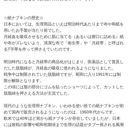
☆紙ナプキンの歴史☆
日本においては、生理用品といえば明治時代あたりまで布や和紙を
用いたお手製が当たり前でした。
月経血を吸収させるために肌に当てる（あるいは膣口に詰める）紙
や布がズレないよう、清潔な布で「衛生帯」や「月経帯」と呼ばれ
るT字帯を作って押さえていたのです。
明治時代になると月経帯の商品化がはじまり、医薬品として普及し
だした脱脂綿が、月経血の吸収に使われるようになりました。
戦争中は制限されていた脱脂綿ですが、昭和に入り1951年には制
限が解除となります。
この頃には股の部分にゴムを貼ったショーツによって、カットした
脱脂綿を押さえる方法が主流でした。
現代のような生理用ナプキン、いわゆる使い捨ての紙ナプキンが初
めて国内で販売されるようになったのは、1960年代からです。
欧米では40年ほど前から紙ナプキンが存在していましたが、日本
には敗戦の影響や昭和初期頃まで生理の話題がタブー視される風潮