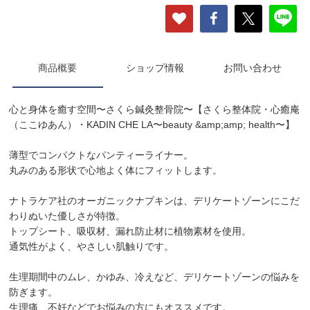
商品概要
ショップ情報
お問い合わせ
心と身体を癒す空間〜さくら鍼灸整骨院〜【さくら整体院・心癒庵
（ここゆあん）・KADIN CHE LA〜beauty &amp;amp; health〜】
薄型でコンパクトなパンティーライナー。
丸みのある形状で心地よく体にフィットします。
ナトラケア社のオーガニックナプキンは、デリケートゾーンにこだ
わりぬいた優しさが特徴。
トップシート、吸収材、漏れ防止材に植物素材を使用。
通気性がよく、やさしい肌触りです。
生理期間中のムレ、かゆみ、冷えなど、デリケートゾーンの悩みを
防ぎます。
生理痛、不妊などでお悩みの方にもオススメです。