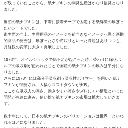
が残っていたことから、紙ナプキンの開発生産はかなり後発となり
ました。
当初の紙ナプキンは、下着に接着テープで固定する紙綿製の厚ぼっ
たいシートでした。
衛生面の向上、生理用品のイメージを前向きなイメージへ導く画期
的商品の発売は、厚ぼったさや逆戻りといった課題はありつつも、
月経観の変革に大きく貢献しました。
1973年、オイルショックで紙不足が起こった時、替わりに綿状パ
ルプの吸収剤が使われたことで国産の紙ナプキンの厚みは半分にな
りました。
さらに1978年には高分子吸収剤（吸収性ポリマー）を用いた紙ナ
プキンが開発され、大幅なコストダウンが実現。
ここから吸収力の高さ、動きやすい薄さやズレにくい構造といった
開発が急速に進み、使い捨て紙ナプキンの市場は拡大していきま
す。
数十年にして、日本の紙ナプキンのバリエーションは世界一といわ
れるほどになりました。