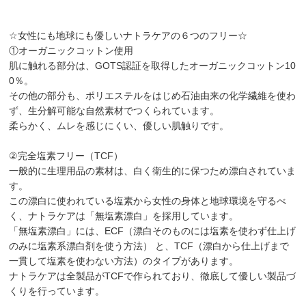
☆女性にも地球にも優しいナトラケアの６つのフリー☆
①オーガニックコットン使用
肌に触れる部分は、GOTS認証を取得したオーガニックコットン10
0％。
その他の部分も、ポリエステルをはじめ石油由来の化学繊維を使わ
ず、生分解可能な自然素材でつくられています。
柔らかく、ムレを感じにくい、優しい肌触りです。
②完全塩素フリー（TCF）
一般的に生理用品の素材は、白く衛生的に保つため漂白されていま
す。
この漂白に使われている塩素から女性の身体と地球環境を守るべ
く、ナトラケアは「無塩素漂白」を採用しています。
「無塩素漂白」には、ECF（漂白そのものには塩素を使わず仕上げ
のみに塩素系漂白剤を使う方法） と、TCF（漂白から仕上げまで
一貫して塩素を使わない方法）のタイプがあります。
ナトラケアは全製品がTCFで作られており、徹底して優しい製品づ
くりを行っています。