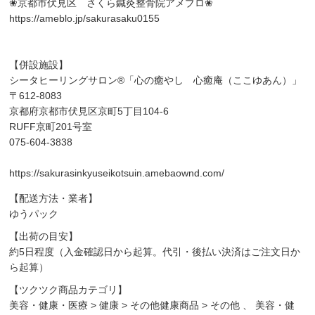
❀京都市伏見区 さくら鍼灸整骨院アメブロ❀
https://ameblo.jp/sakurasaku0155
【併設施設】
シータヒーリングサロン®「心の癒やし 心癒庵（ここゆあん）」
〒612-8083
京都府京都市伏見区京町5丁目104-6
RUFF京町201号室
075-604-3838
https://sakurasinkyuseikotsuin.amebaownd.com/
【配送方法・業者】
ゆうパック
【出荷の目安】
約5日程度（入金確認日から起算。代引・後払い決済はご注文日か
ら起算）
【ツクツク商品カテゴリ】
美容・健康・医療
>
健康
>
その他健康商品
>
その他
、
美容・健