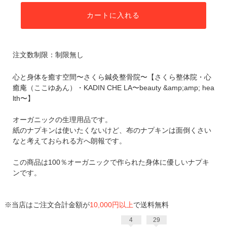
カートに入れる
注文数制限：制限無し
心と身体を癒す空間〜さくら鍼灸整骨院〜【さくら整体院・心
癒庵（ここゆあん）・KADIN CHE LA〜beauty &amp;amp; hea
lth〜】
オーガニックの生理用品です。
紙のナプキンは使いたくないけど、布のナプキンは面倒くさい
なと考えておられる方へ朗報です。
この商品は100％オーガニックで作られた身体に優しいナプキ
ンです。
※当店はご注文合計金額が
10,000円以上
で送料無料
4
29